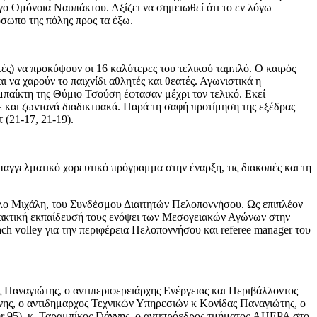
γο Ομόνοια Ναυπάκτου. Αξίζει να σημειωθεί ότι το εν λόγω
σωπο της πόλης προς τα έξω.
ς) να προκύψουν οι 16 καλύτερες του τελικού ταμπλό. Ο καιρός
 να χαρούν το παιχνίδι αθλητές και θεατές. Αγωνιστικά η
μπαίκτη της Θύμιο Τσούση έφτασαν μέχρι τον τελικό. Εκεί
ε και ζωντανά διαδικτυακά. Παρά τη σαφή προτίμηση της εξέδρας
(21-17, 21-19).
αγγελματικό χορευτικό πρόγραμμα στην έναρξη, τις διακοπές και τη
ο Μιχάλη, του Συνδέσμου Διαιτητών Πελοποννήσου. Ως επιπλέον
πρακτική εκπαίδευσή τους ενόψει των Μεσογειακών Αγώνων στην
h volley για την περιφέρεια Πελοποννήσου και referee manager του
 Παναγιώτης, ο αντιπεριφερειάρχης Ενέργειας και Περιβάλλοντος
νης, ο αντιδημαρχος Τεχνικών Υπηρεσιών κ Κονίδας Παναγιώτης, ο
r 95), κ. Ταραμπίκος Γιάννης, ο αντιπρόεδρος τμήματος AHEPA στο