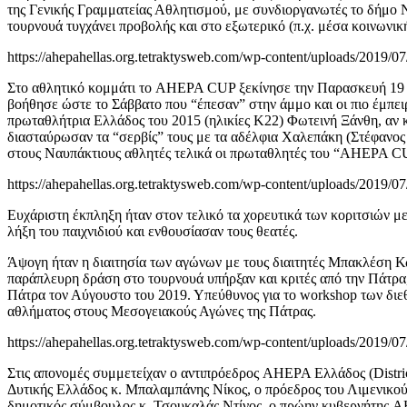
της Γενικής Γραμματείας Αθλητισμού, με συνδιοργανωτές το δήμο Ν
τουρνουά τυγχάνει προβολής και στο εξωτερικό (π.χ. μέσα κοινων
https://ahepahellas.org.tetraktysweb.com/wp-content/uploads/2019/07
Στο αθλητικό κομμάτι το AHEPA CUP ξεκίνησε την Παρασκευή 19 Ιου
βοήθησε ώστε το Σάββατο που “έπεσαν” στην άμμο και οι πιο έμπειρε
πρωταθλήτρια Ελλάδος του 2015 (ηλικίες Κ22) Φωτεινή Ξάνθη, αν κ
διασταύρωσαν τα “σερβίς” τους με τα αδέλφια Χαλεπάκη (Στέφανος 
στους Ναυπάκτιους αθλητές τελικά οι πρωταθλητές του “AHEPA CUP
https://ahepahellas.org.tetraktysweb.com/wp-content/uploads/20
Ευχάριστη έκπληξη ήταν στον τελικό τα χορευτικά των κοριτσιών μ
λήξη του παιχνιδιού και ενθουσίασαν τους θεατές.
Άψογη ήταν η διαιτησία των αγώνων με τους διαιτητές Μπακλέση
παράπλευρη δράση στο τουρνουά υπήρξαν και κριτές από την Πάτρα
Πάτρα τον Αύγουστο του 2019. Υπεύθυνος για τo workshop των διεθ
αθλήματος στους Μεσογειακούς Αγώνες της Πάτρας.
https://ahepahellas.org.tetraktysweb.com/wp-content/uploads/2019/07
Στις απονομές συμμετείχαν ο αντιπρόεδρος AHEPA Ελλάδος (Distri
Δυτικής Ελλάδος κ. Μπαλαμπάνης Νίκος, ο πρόεδρος του Λιμενικού
δημοτικός σύμβουλος κ. Τσουκαλάς Ντίνος, o πρώην κυβερνήτης AH