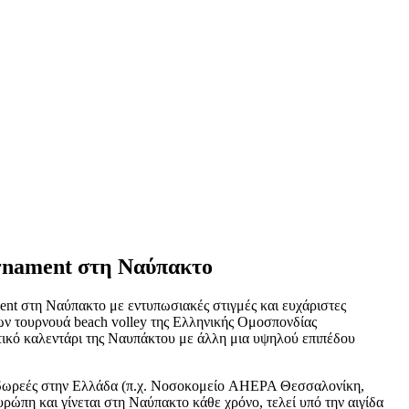
rnament στη Ναύπακτο
nt στη Ναύπακτο με εντυπωσιακές στιγμές και ευχάριστες
των τουρνουά beach volley της Ελληνικής Ομοσπονδίας
τικό καλεντάρι της Ναυπάκτου με άλλη μια υψηλού επιπέδου
ς δωρεές στην Ελλάδα (π.χ. Νοσοκομείο AHEPA Θεσσαλονίκη,
πη και γίνεται στη Ναύπακτο κάθε χρόνο, τελεί υπό την αιγίδα