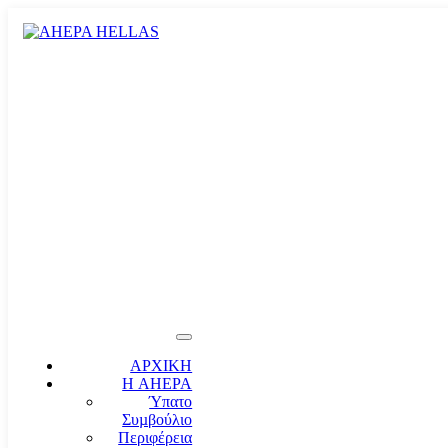
ΑΡΧΙΚΗ
Η AHEPA
Ύπατο
Συµβούλιο
Περιφέρεια