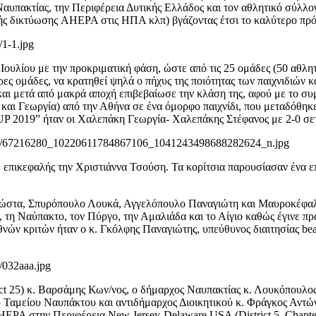
αυπακτίας, την Περιφέρεια Δυτικής Ελλάδος και τον αθλητικό σύλλο
ικής δικτύωσης AHEPA στις ΗΠΑ κλπ) βγάζοντας έτσι το καλύτερο πρό
/1-1.jpg
λίου με την προκριματική φάση, ώστε από τις 25 ομάδες (50 αθλητέ
ς ομάδες, να κρατηθεί ψηλά ο πήχυς της ποιότητας των παιχνιδιών και
αι μετά από μακρά αποχή επιβεβαίωσε την κλάση της, αφού με το συ
και Γεωργία) από την Αθήνα σε ένα όμορφο παιχνίδι, που μεταδόθηκ
 2019” ήταν οι Χαλεπάκη Γεωργία- Χαλεπάκης Στέφανος με 2-0 σετ 
19/07/67216280_10220611784867106_1041243498688282624_n.jpg
ε επικεφαλής την Χριστιάννα Τσούση. Τα κορίτσια παρουσίασαν ένα επ
 Κώστα, Σπυρόπουλο Λουκά, Αγγελόπουλο Παναγιώτη και Μαυροκέφαλ
, τη Ναύπακτο, τον Πύργο, την Αμαλιάδα και το Αίγιο καθώς έγινε 
νών κριτών ήταν ο κ. Γκόλφης Παναγιώτης, υπεύθυνος διαιτησίας beac
/032aaa.jpg
ct 25) κ. Βαρσάμης Κων/νος, ο δήμαρχος Ναυπακτίας κ. Λουκόπουλος
 Ταμείου Ναυπάκτου και αντιδήμαρχος Διοικητικού κ. Φράγκος Αντώ
EPA στην Περιφέρεια New Jersey-Delaware USA (District 5, Chapte