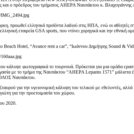
ώνης και ο πρόεδρος του τμήματος AHEPA Ναυπάκτου κ. Βλαχογιάννης
07/IMG_2494.jpg
όρκη, προωθεί ελληνικά προϊόντα λαδιού στις ΗΠΑ, ενώ οι αθλητές σ
ληνική εταιρεία GSA sports, που ντύνει χορηγικά και την εθνική ομ
to Beach Hotel, “Avance rent a car”, “Ιωάννου Δημήτρης Sound & Vi
/160aaa.jpg
ου κάλυψε φωτογραφικά το τουρνουά. Πρόκειται για μια ομάδα ερασ
ργασία με το τμήμα της Ναυπάκτου “AHEPA Lepanto 1571” μάλιστα έτ
ΒΟΛΟΣ Ναυπάκτου.
Σταυρού για την υγειονομική κάλυψη του τελικού με εθελοντές, αλλ
ιώτη για την προετοιμασία του χώρου.
ου 2020.