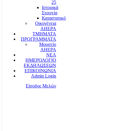
25
Ιστορικά
Στοιχεία
Καταστατικό
Οικογένεια
AHEPA
ΤΜΗΜΑΤΑ
ΠΡΟΓΡΑΜΜΑΤΑ
Μουσείο
AHEPA
ΝΕΑ
ΗΜΕΡΟΛΟΓΙΟ
ΕΚΔΗΛΩΣΕΩΝ
ΕΠΙΚΟΙΝΩΝΙΑ
Admin Login
Είσοδος Μελών
communication@ahepahellas.org
Αλεξάνδρου Σούτσου 24, Αθήνα τκ.10671