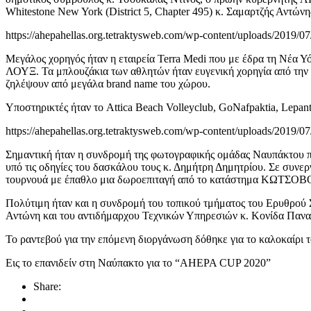
Whitestone New York (District 5, Chapter 495) κ. Σαμαρτζής Αντ
https://ahepahellas.org.tetraktysweb.com/wp-content/uploads/2019/
Μεγάλος χορηγός ήταν η εταιρεία Terra Medi που με έδρα τη Νέα Υ
ΛΟΥΞ. Τα μπλουζάκια των αθλητών ήταν ευγενική χορηγία από την ελ
ζηλέψουν από μεγάλα brand name του χώρου.
Υποστηρικτές ήταν το Attica Beach Volleyclub, GoNafpaktia, Lepan
https://ahepahellas.org.tetraktysweb.com/wp-content/uploads/2019/07
Σημαντική ήταν η συνδρομή της φωτογραφικής ομάδας Ναυπάκτου π
υπό τις οδηγίες του δασκάλου τους κ. Δημήτρη Δημητρίου. Σε συνε
τουρνουά με έπαθλο μια δωροεπιταγή από το κατάστημα ΚΩΤΣΟ
Πολύτιμη ήταν και η συνδρομή του τοπικού τμήματος του Ερυθρού 
Αντώνη και του αντιδήμαρχου Τεχνικών Υπηρεσιών κ. Κονίδα Παναγ
Το ραντεβού για την επόμενη διοργάνωση δόθηκε για το καλοκαίρι τ
Εις το επανιδείν στη Ναύπακτο για το “AHEPA CUP 2020”
Share: