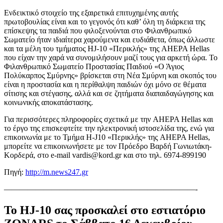
Ενδεικτικό στοιχείο της εξαιρετικά επιτυχημένης αυτής
πρωτοβουλίας είναι και το γεγονός ότι καθ’ όλη τη διάρκεια της
επίσκεψης τα παιδιά που φιλοξενούνται στο Φιλανθρωπικό
Σωματείο ήταν ιδιαίτερα χαρούμενα και ευδιάθετα, όπως άλλωστε
και τα μέλη του τμήματος HJ-10 «Περικλής» της AHEPA Hellas
που είχαν την χαρά να συνομιλήσουν μαζί τους για αρκετή ώρα. Το
Φιλανθρωπικό Σωματείο Προστασίας Παιδιού «Ο Άγιος
Πολύκαρπος Σμύρνης» βρίσκεται στη Νέα Σμύρνη και σκοπός του
είναι η προστασία και η περίθαλψη παιδιών όχι μόνο σε θέματα
σίτισης και στέγασης, αλλά και σε ζητήματα διαπαιδαγώγησης και
κοινωνικής αποκατάστασης.
Για περισσότερες πληροφορίες σχετικά με την AHEPA Hellas και
το έργο της επισκεφτείτε την ηλεκτρονική ιστοσελίδα της, ενώ για
επικοινωνία με το Τμήμα H-J10 «Περικλής» της AHEPA Hellas,
μπορείτε να επικοινωνήσετε με τον Πρόεδρο Βαρδή Γωνιωτάκη-
Κορδερά, στο e-mail vardis@kord.gr και στο τηλ. 6974-899190
Πηγή:
http://m.news247.gr
————————————————————————-
Το HJ-10 σας προσκαλεί στο εστιατόριο