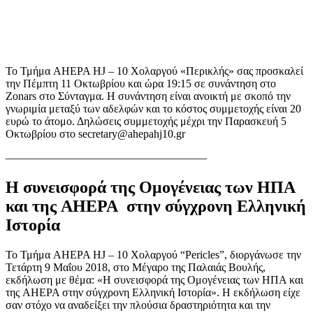
Το Τμήμα AHEPA HJ – 10 Χολαργού «Περικλής» σας προσκαλεί
την Πέμπτη 11 Οκτωβρίου και ώρα 19:15 σε συνάντηση στο
Zonars στο Σύνταγμα. Η συνάντηση είναι ανοικτή με σκοπό την
γνωριμία μεταξύ των αδελφών και το κόστος συμμετοχής είναι 20
ευρώ το άτομο. Δηλώσεις συμμετοχής μέχρι την Παρασκευή 5
Οκτωβρίου στο secretary@ahepahj10.gr
——————————————————
Η συνεισφορά της Ομογένειας των ΗΠΑ
και της AHEPA στην σύγχρονη Ελληνική
Ιστορία
To Τμήμα AHEPA HJ – 10 Χολαργού “Pericles”, διοργάνωσε την
Τετάρτη 9 Μαΐου 2018, στο Μέγαρο της Παλαιάς Βουλής,
εκδήλωση με θέμα: «Η συνεισφορά της Ομογένειας των ΗΠΑ και
της AHEPA στην σύγχρονη Ελληνική Ιστορία». Η εκδήλωση είχε
σαν στόχο να αναδείξει την πλούσια δραστηριότητα και την