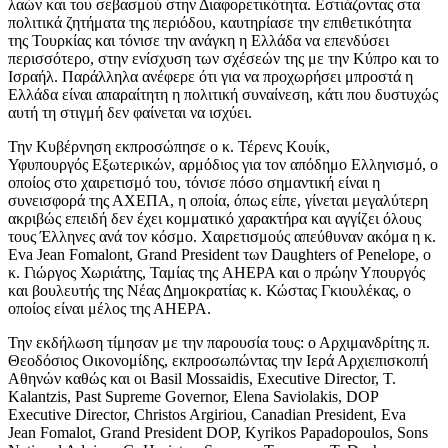
λαών και του σεβασμού στην Διαφορετικότητα. Εστιάζοντας στα
πολιτικά ζητήματα της περιόδου, καυτηρίασε την επιθετικότητα
της Τουρκίας και τόνισε την ανάγκη η Ελλάδα να επενδύσει
περισσότερο, στην ενίσχυση των σχέσεών της με την Κύπρο και το
Ισραήλ. Παράλληλα ανέφερε ότι για να προχωρήσει μπροστά η
Ελλάδα είναι απαραίτητη η πολιτική συναίνεση, κάτι που δυστυχώς
αυτή τη στιγμή δεν φαίνεται να ισχύει.
Την Κυβέρνηση εκπροσώπησε ο κ. Τέρενς Κουίκ,
Υφυπουργός Εξωτερικών, αρμόδιος για τον απόδημο Ελληνισμό, ο
οποίος στο χαιρετισμό του, τόνισε πόσο σημαντική είναι η
συνεισφορά της ΑΧΕΠΑ, η οποία, όπως είπε, γίνεται μεγαλύτερη
ακριβώς επειδή δεν έχει κομματικό χαρακτήρα και αγγίζει όλους
τους Έλληνες ανά τον κόσμο. Χαιρετισμούς απεύθυναν ακόμα η κ.
Eva Jean Fomalont, Grand President των Daughters of Penelope, ο
κ. Γιώργος Χωριάτης, Ταμίας της AHEPA και ο πρώην Υπουργός
και βουλευτής της Νέας Δημοκρατίας κ. Κώστας Γκιουλέκας, ο
οποίος είναι μέλος της ΑΗΕΡΑ.
Την εκδήλωση τίμησαν με την παρουσία τους: ο Αρχιμανδρίτης π.
Θεοδόσιος Οικονομίδης, εκπροσωπώντας την Ιερά Αρχιεπισκοπή
Αθηνών καθώς και οι Basil Mossaidis, Executive Director, T.
Kalantzis, Past Supreme Governor, Elena Saviolakis, DOP
Executive Director, Christos Argiriou, Canadian President, Eva
Jean Fomalot, Grand President DOP, Kyrikos Papadopoulos, Sons