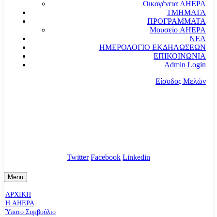
Οικογένεια AHEPA
ΤΜΗΜΑΤΑ
ΠΡΟΓΡΑΜΜΑΤΑ
Μουσείο AHEPA
ΝΕΑ
ΗΜΕΡΟΛΟΓΙΟ ΕΚΔΗΛΩΣΕΩΝ
ΕΠΙΚΟΙΝΩΝΙΑ
Admin Login
Είσοδος Μελών
communication@ahepahellas.org
Αλεξάνδρου Σούτσου 24, Αθήνα τκ.10671
Twitter
Facebook
Linkedin
Menu
ΑΡΧΙΚΗ
Η AHEPA
Ύπατο Συµβούλιο