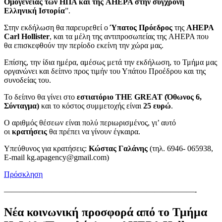
Ομογένειας των ΗΠΑ και της AHEPA στην σύγχρονη
Ελληνική Ιστορία
”.
Στην εκδήλωση θα παρευρεθεί ο
Ύπατος Πρόεδρος
της
AHEPA
Carl Hollister
, και τα μέλη της αντιπροσωπείας της AHEPA που
θα επισκεφθούν την περίοδο εκείνη την χώρα μας.
Επίσης, την ίδια ημέρα, αμέσως μετά την εκδήλωση, το Τμήμα μας
οργανώνει και δείπνο προς τιμήν του Υπάτου Προέδρου και της
συνοδείας του.
Το δείπνο θα γίνει στο
εστιατόριο THE GREAT (Όθωνος 6,
Σύνταγμα)
και το κόστος συμμετοχής είναι
25 ευρώ
.
Ο αριθμός θέσεων είναι πολύ περιωρισμένος, γι’ αυτό
οι
κρατήσεις
θα πρέπει να γίνουν έγκαιρα.
Υπεύθυνος για κρατήσεις:
Κώστας Γαλάνης
(τηλ. 6946- 065938,
E-mail kg.apagency@gmail.com)
Πρόσκληση
————————————————————————-
Νέα κοινωνική προσφορά από το Τμήμα