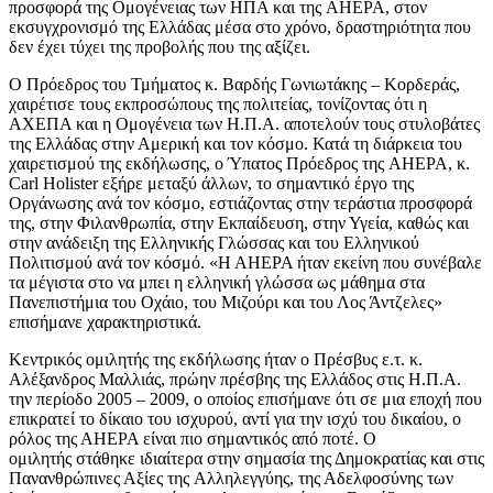
προσφορά της Ομογένειας των ΗΠΑ και της AHEPA, στον
εκσυγχρονισμό της Ελλάδας μέσα στο χρόνο, δραστηριότητα που
δεν έχει τύχει της προβολής που της αξίζει.
Ο Πρόεδρος του Τμήματος κ. Βαρδής Γωνιωτάκης – Κορδεράς,
χαιρέτισε τους εκπροσώπους της πολιτείας, τονίζοντας ότι η
ΑΧΕΠΑ και η Ομογένεια των Η.Π.Α. αποτελούν τους στυλοβάτες
της Ελλάδας στην Αμερική και τον κόσμο. Κατά τη διάρκεια του
χαιρετισμού της εκδήλωσης, ο Ύπατος Πρόεδρος της AHEPA, κ.
Carl Holister εξήρε μεταξύ άλλων, το σημαντικό έργο της
Οργάνωσης ανά τον κόσμο, εστιάζοντας στην τεράστια προσφορά
της, στην Φιλανθρωπία, στην Εκπαίδευση, στην Υγεία, καθώς και
στην ανάδειξη της Ελληνικής Γλώσσας και του Ελληνικού
Πολιτισμού ανά τον κόσμό. «Η ΑΗΕΡΑ ήταν εκείνη που συνέβαλε
τα μέγιστα στο να μπει η ελληνική γλώσσα ως μάθημα στα
Πανεπιστήμια του Οχάιο, του Μιζούρι και του Λος Άντζελες»
επισήμανε χαρακτηριστικά.
Κεντρικός ομιλητής της εκδήλωσης ήταν ο Πρέσβυς ε.τ. κ.
Αλέξανδρος Μαλλιάς, πρώην πρέσβης της Ελλάδος στις Η.Π.Α.
την περίοδο 2005 – 2009, ο οποίος επισήμανε ότι σε μια εποχή που
επικρατεί το δίκαιο του ισχυρού, αντί για την ισχύ του δικαίου, ο
ρόλος της ΑΗΕΡΑ είναι πιο σημαντικός από ποτέ. Ο
ομιλητής στάθηκε ιδιαίτερα στην σημασία της Δημοκρατίας και στις
Πανανθρώπινες Αξίες της Αλληλεγγύης, της Αδελφοσύνης των