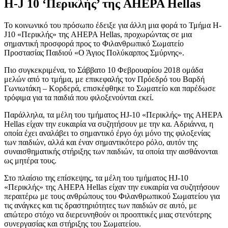
H-J 10 ‘Περικλής’ της AHEPA Hellas
To κοινωνικό του πρόσωπο έδειξε για άλλη μια φορά το Τμήμα H-
J10 «Περικλής» της AHEPA Hellas, προχωρώντας σε μια
σημαντική προσφορά προς το Φιλανθρωπικό Σωματείο
Προστασίας Παιδιού «Ο Άγιος Πολύκαρπος Σμύρνης».
Πιο συγκεκριμένα, το Σάββατο 10 Φεβρουαρίου 2018 ομάδα
μελών από το τμήμα, με επικεφαλής τον Πρόεδρό του Βαρδή
Γωνιωτάκη – Κορδερά, επισκέφθηκε το Σωματείο και παρέδωσε
τρόφιμα για τα παιδιά που φιλοξενούνται εκεί.
Παράλληλα, τα μέλη του τμήματος HJ-10 «Περικλής» της AHEPA
Hellas είχαν την ευκαιρία να συζητήσουν με την κα. Αδριάννα, η
οποία έχει αναλάβει το σημαντικό έργο όχι μόνο της φιλοξενίας
των παιδιών, αλλά και έναν σημαντικότερο ρόλο, αυτόν της
συναισθηματικής στήριξης των παιδιών, τα οποία την αισθάνονται
ως μητέρα τους.
Στο πλαίσιο της επίσκεψης, τα μέλη του τμήματος HJ-10
«Περικλής» της AHEPA Hellas είχαν την ευκαιρία να συζητήσουν
περαιτέρω με τους ανθρώπους του Φιλανθρωπικού Σωματείου για
τις ανάγκες και τις δραστηριότητες των παιδιών σε αυτό, με
απώτερο στόχο να διερευνηθούν οι προοπτικές μιας στενότερης
συνεργασίας και στήριξης του Σωματείου.