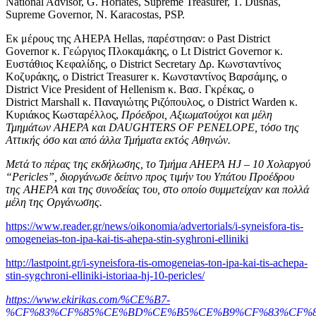
National Advisor, G. Horiates, Supreme Treasurer, T. Dushas,
Supreme Governor, N. Karacostas, PSP.
Εκ μέρους της AHEPA Hellas, παρέστησαν: ο Past District
Governor κ. Γεώργιος Πλοκαμάκης, ο Lt District Governor κ.
Ευστάθιος Κεφαλίδης, ο District Secretary Δρ. Κωνσταντίνος
Κοζυράκης, ο District Treasurer κ. Κωνσταντίνος Βαρσάμης, ο
District Vice President of Hellenism κ. Βασ. Γκρέκας, ο
District Marshall κ. Παναγιώτης Ριζόπουλος, ο District Warden κ.
Κυριάκος Κωσταρέλλος,
Πρόεδροι, Αξιωματούχοι και μέλη
Τμημάτων AHEPA και DAUGHTERS OF PENELOPE, τόσο της
Αττικής όσο και από άλλα Τμήματα εκτός Αθηνών.
Μετά το πέρας της εκδήλωσης, το Τμήμα AHEPA HJ – 10 Χολαργού
“Pericles”, διοργάνωσε δείπνο προς τιμήν του Υπάτου Προέδρου
της ΑΗΕPA και της συνοδείας του, στο οποίο συμμετείχαν και πολλά
μέλη της Οργάνωσης.
https://www.reader.gr/news/oikonomia/advertorials/i-syneisfora-tis-
omogeneias-ton-ipa-kai-tis-ahepa-stin-syghroni-elliniki
http://lastpoint.gr/i-syneisfora-tis-omogeneias-ton-ipa-kai-tis-achepa-
stin-sygchroni-elliniki-istoriaa-hj-10-pericles/
https://www.ekirikas.com/%CE%B7-
%CF%83%CF%85%CE%BD%CE%B5%CE%B9%CF%83%CF%8