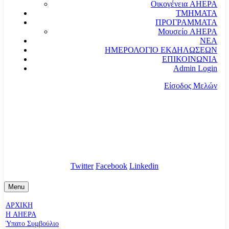
Οικογένεια AHEPA
ΤΜΗΜΑΤΑ
ΠΡΟΓΡΑΜΜΑΤΑ
Μουσείο AHEPA
ΝΕΑ
ΗΜΕΡΟΛΟΓΙΟ ΕΚΔΗΛΩΣΕΩΝ
ΕΠΙΚΟΙΝΩΝΙΑ
Admin Login
Είσοδος Μελών
communication@ahepahellas.org
Αλεξάνδρου Σούτσου 24, Αθήνα τκ.10671
Twitter
Facebook
Linkedin
Menu
ΑΡΧΙΚΗ
Η AHEPA
Ύπατο Συµβούλιο