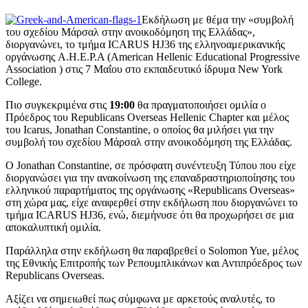
Εκδήλωση με θέμα την «συμβολή
του σχεδίου Μάρσαλ στην ανοικοδόμηση της Ελλάδας»,
διοργανώνει, το τμήμα ICARUS HJ36 της ελληνοαμερικανικής
οργάνωσης A.H.E.P.A (American Hellenic Educational Progressive
Association ) στις 7 Μαΐου στο εκπαιδευτικό ίδρυμα New York
College.
Πιο συγκεκριμένα στις
19:00
θα πραγματοποιήσει ομιλία ο
Πρόεδρος του Republicans Overseas Hellenic Chapter και μέλος
του Icarus, Jonathan Constantine, ο οποίος θα μιλήσει για την
συμβολή του σχεδίου Μάρσαλ στην ανοικοδόμηση της Ελλάδας.
Ο Jonathan Constantine, σε πρόσφατη συνέντευξη Τύπου που είχε
διοργανώσει για την ανακοίνωση της επαναδραστηριοποίησης του
ελληνικού παραρτήματος της οργάνωσης «Republicans Overseas»
στη χώρα μας, είχε αναφερθεί στην εκδήλωση που διοργανώνει το
τμήμα ICARUS HJ36, ενώ, διεμήνυσε ότι θα προχωρήσει σε μια
αποκαλυπτική ομιλία.
Παράλληλα στην εκδήλωση θα παραβρεθεί ο Solomon Yue, μέλος
της Εθνικής Επιτροπής των Ρεπουμπλικάνων και Αντιπρόεδρος των
Republicans Overseas.
Αξίζει να σημειωθεί πως σύμφωνα με αρκετούς αναλυτές, το