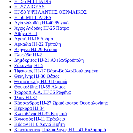
HJ-56 MILTIADIS
HJ-57 AIGEAS
HJ-58 ΥΨΗΛΑΝΤΗΣ ΘΕΡΜΑΪΚΟΣ
HJ56-MILTIADES
Αγία Φιλοθέη HJ-40 Ψυχικό
Άγιος Ανδρέας HJ-25 Πάτρα
Αθήνα HJ-1
Αρετή HJ-16 Δράμα
Αρκαδία HJ-22 Τρίπολη
Βεργίνα HJ-29 Βέροια
Γλυφάδα HJ-2
Δημόκριτος HJ-21 Αλεξανδρούπολη
Ζάκυνθος HJ-5
Ήφαιστος HJ-17 Βάρη-Βούλα-Βουλιαγμένη
Θεαγένης HJ-30 Θάσος
Θεμιστοκλής HJ-9 Πειραιάς
Θουκυδίδης HJ-55 Άλιμος
Ίκαρος Δ.Α.Α. HJ-36 Ραφήνα
Ίλιον HJ-37
Κάσσανδρος HJ-27 Ωραιόκαστρο Θεσσαλονίκης
Κέρκυρα HJ-34
Κλεισθένης HJ-35 Κηφισιά
Κνωσσός HJ-11 Ηράκλειο
Κύδων HJ-6 Χανιά Κρήτη
Κωνσταντίνος Παλαιολόγος HJ – 41 Καλαμαριά