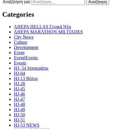
Αναζήτηση για:
Categories
AHEPA HELLAS Γενικά Νέα
AHEPA MARATHON MILTIADES
City News
Culture
Development
Event
Event|Events
Events
HJ- 54 Ιπποκράτης
HJ-04
HJ-13 Βόλος
HJ-28
HJ-45
HJ-46
HJ-47
HJ-48
HJ-49
HJ-50
HJ-51
HJ-53 NEWS