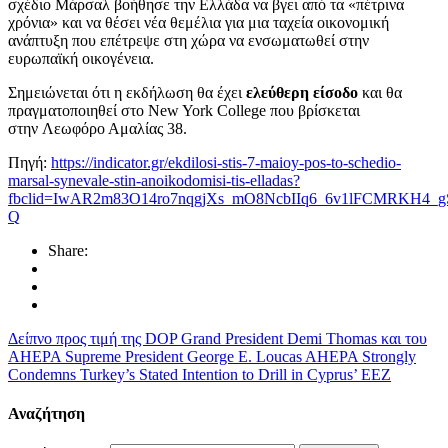
σχέδιο Μάρσαλ βοήθησε την Ελλάδα να βγει από τα «πέτρινα
χρόνια» και να θέσει νέα θεμέλια για μια ταχεία οικονομική
ανάπτυξη που επέτρεψε στη χώρα να ενσωματωθεί στην
ευρωπαϊκή οικογένεια.
Σημειώνεται ότι η εκδήλωση θα έχει
ελεύθερη είσοδο
και θα
πραγματοποιηθεί στο New York College που βρίσκεται
στην Λεωφόρο Αμαλίας 38.
Πηγή:
https://indicator.gr/ekdilosi-stis-7-maioy-pos-to-schedio-
marsal-synevale-stin-anoikodomisi-tis-elladas?
fbclid=IwAR2m83O14ro7nqgjXs_mO8NcbIIq6_6v1lFCMRKH4_
Q
Share:
Δείπνο προς τιμή της DOP Grand President Demi Thomas και του
AHEPA Supreme President George E. Loucas
AHEPA Strongly
Condemns Turkey’s Stated Intention to Drill in Cyprus’ EEZ
Αναζήτηση