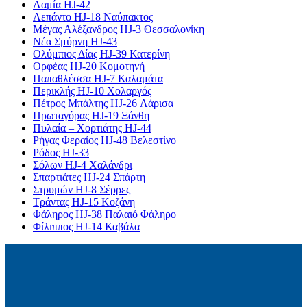
Λαμία HJ-42
Λεπάντο HJ-18 Ναύπακτος
Μέγας Αλέξανδρος HJ-3 Θεσσαλονίκη
Νέα Σμύρνη HJ-43
Ολύμπιος Δίας HJ-39 Κατερίνη
Ορφέας HJ-20 Κομοτηνή
Παπαθλέσσα HJ-7 Καλαμάτα
Περικλής HJ-10 Χολαργός
Πέτρος Μπάλτης HJ-26 Λάρισα
Πρωταγόρας HJ-19 Ξάνθη
Πυλαία – Χορτιάτης HJ-44
Ρήγας Φεραίος HJ-48 Βελεστίνο
Ρόδος HJ-33
Σόλων HJ-4 Χαλάνδρι
Σπαρτιάτες HJ-24 Σπάρτη
Στρυμών HJ-8 Σέρρες
Τράντας HJ-15 Κοζάνη
Φάληρος HJ-38 Παλαιό Φάληρο
Φίλιππος HJ-14 Καβάλα