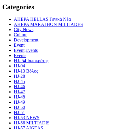
Categories
AHEPA HELLAS Γενικά Νέα
AHEPA MARATHON MILTIADES
City News
Culture
Development
Event
Event|Events
Events
HJ- 54 Ιπποκράτης
HJ-04
HJ-13 Βόλος
HJ-28
HJ-45
HJ-46
HJ-47
HJ-48
HJ-49
HJ-50
HJ-51
HJ-53 NEWS
HJ-56 MILTIADIS
HJ-57 AIGEAS