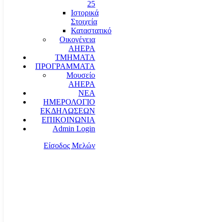
25
Ιστορικά
Στοιχεία
Καταστατικό
Οικογένεια
AHEPA
ΤΜΗΜΑΤΑ
ΠΡΟΓΡΑΜΜΑΤΑ
Μουσείο
AHEPA
ΝΕΑ
ΗΜΕΡΟΛΟΓΙΟ
ΕΚΔΗΛΩΣΕΩΝ
ΕΠΙΚΟΙΝΩΝΙΑ
Admin Login
Είσοδος Μελών
communication@ahepahellas.org
Αλεξάνδρου Σούτσου 24, Αθήνα τκ.10671