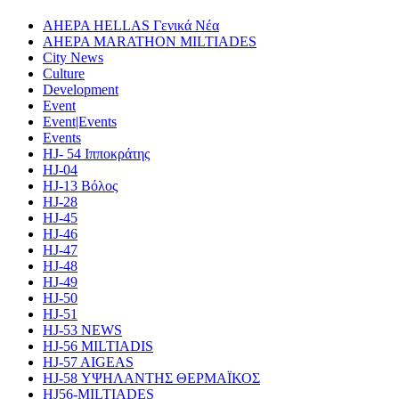
AHEPA HELLAS Γενικά Νέα
AHEPA MARATHON MILTIADES
City News
Culture
Development
Event
Event|Events
Events
HJ- 54 Ιπποκράτης
HJ-04
HJ-13 Βόλος
HJ-28
HJ-45
HJ-46
HJ-47
HJ-48
HJ-49
HJ-50
HJ-51
HJ-53 NEWS
HJ-56 MILTIADIS
HJ-57 AIGEAS
HJ-58 ΥΨΗΛΑΝΤΗΣ ΘΕΡΜΑΪΚΟΣ
HJ56-MILTIADES