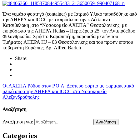
Ένα γεμάτο φορτηγό (container) με Ιατρικό Υλικό παραδόθηκε από
την ΑΗΕΡΑ και IOCC με εκπρόσωπο την κ Δέσποινα
Κατσιβελάκη ,στο “Νοσοκομείο ΑΧΕΠΑ” Θεσσαλονίκης, με
εκπρόσωπο της AHEPA Hellas – Περιφέρεια 25, τον Αντιπρόεδρο
Φιλανθρωπίας Χρήστο Καραπιπέρη, παρουσία μελών του
Τμήματος AHEPA HJ – 03 Θεσσαλονίκης και του πρώην ύπατου
κυβερνήτη Ευρώπης, Δρ. Alfred Barich
Share:
Οι ΑΧΕΠΑ Ρόδου στον Ρ.Ο.Α.
Δεύτερο φορτίο με φαρμακευτικό
υλικό αποό την AHEPA και IOCC στο Νοσοκομείο
Αλεξανδρούπολης
Αναζήτηση
Αναζήτηση για:
Categories