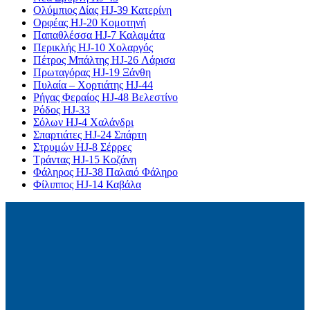
Ολύμπιος Δίας HJ-39 Κατερίνη
Ορφέας HJ-20 Κομοτηνή
Παπαθλέσσα HJ-7 Καλαμάτα
Περικλής HJ-10 Χολαργός
Πέτρος Μπάλτης HJ-26 Λάρισα
Πρωταγόρας HJ-19 Ξάνθη
Πυλαία – Χορτιάτης HJ-44
Ρήγας Φεραίος HJ-48 Βελεστίνο
Ρόδος HJ-33
Σόλων HJ-4 Χαλάνδρι
Σπαρτιάτες HJ-24 Σπάρτη
Στρυμών HJ-8 Σέρρες
Τράντας HJ-15 Κοζάνη
Φάληρος HJ-38 Παλαιό Φάληρο
Φίλιππος HJ-14 Καβάλα