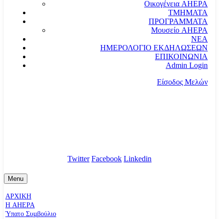
Οικογένεια AHEPA
ΤΜΗΜΑΤΑ
ΠΡΟΓΡΑΜΜΑΤΑ
Μουσείο AHEPA
ΝΕΑ
ΗΜΕΡΟΛΟΓΙΟ ΕΚΔΗΛΩΣΕΩΝ
ΕΠΙΚΟΙΝΩΝΙΑ
Admin Login
Είσοδος Μελών
communication@ahepahellas.org
Αλεξάνδρου Σούτσου 24, Αθήνα τκ.10671
Twitter
Facebook
Linkedin
Menu
ΑΡΧΙΚΗ
Η AHEPA
Ύπατο Συµβούλιο