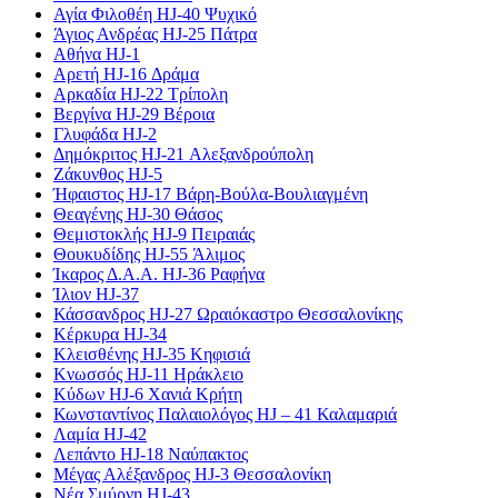
Αγία Φιλοθέη HJ-40 Ψυχικό
Άγιος Ανδρέας HJ-25 Πάτρα
Αθήνα HJ-1
Αρετή HJ-16 Δράμα
Αρκαδία HJ-22 Τρίπολη
Βεργίνα HJ-29 Βέροια
Γλυφάδα HJ-2
Δημόκριτος HJ-21 Αλεξανδρούπολη
Ζάκυνθος HJ-5
Ήφαιστος HJ-17 Βάρη-Βούλα-Βουλιαγμένη
Θεαγένης HJ-30 Θάσος
Θεμιστοκλής HJ-9 Πειραιάς
Θουκυδίδης HJ-55 Άλιμος
Ίκαρος Δ.Α.Α. HJ-36 Ραφήνα
Ίλιον HJ-37
Κάσσανδρος HJ-27 Ωραιόκαστρο Θεσσαλονίκης
Κέρκυρα HJ-34
Κλεισθένης HJ-35 Κηφισιά
Κνωσσός HJ-11 Ηράκλειο
Κύδων HJ-6 Χανιά Κρήτη
Κωνσταντίνος Παλαιολόγος HJ – 41 Καλαμαριά
Λαμία HJ-42
Λεπάντο HJ-18 Ναύπακτος
Μέγας Αλέξανδρος HJ-3 Θεσσαλονίκη
Νέα Σμύρνη HJ-43