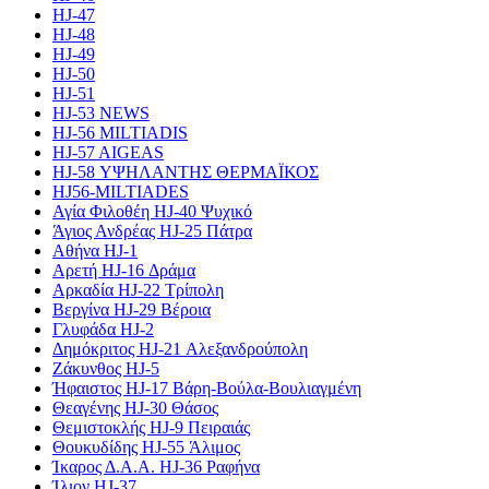
HJ-47
HJ-48
HJ-49
HJ-50
HJ-51
HJ-53 NEWS
HJ-56 MILTIADIS
HJ-57 AIGEAS
HJ-58 ΥΨΗΛΑΝΤΗΣ ΘΕΡΜΑΪΚΟΣ
HJ56-MILTIADES
Αγία Φιλοθέη HJ-40 Ψυχικό
Άγιος Ανδρέας HJ-25 Πάτρα
Αθήνα HJ-1
Αρετή HJ-16 Δράμα
Αρκαδία HJ-22 Τρίπολη
Βεργίνα HJ-29 Βέροια
Γλυφάδα HJ-2
Δημόκριτος HJ-21 Αλεξανδρούπολη
Ζάκυνθος HJ-5
Ήφαιστος HJ-17 Βάρη-Βούλα-Βουλιαγμένη
Θεαγένης HJ-30 Θάσος
Θεμιστοκλής HJ-9 Πειραιάς
Θουκυδίδης HJ-55 Άλιμος
Ίκαρος Δ.Α.Α. HJ-36 Ραφήνα
Ίλιον HJ-37