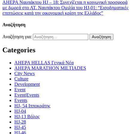
ΑHEPA Ναυπάκτου HJ – 18: Συνεχίζεται η κοινωνική προσφορά
με δωρεά στο ΑΤ. Ναυπάκτου
Ομιλία του HJ-01: “Εισοδηματικές
επιπτώσεις κατά την οικονομική κρίση της Ελλάδος”
Αναζήτηση
Αναζήτηση για:
Categories
AHEPA HELLAS Γενικά Νέα
AHEPA MARATHON MILTIADES
City News
Culture
Development
Event
Event|Events
Events
HJ- 54 Ιπποκράτης
HJ-04
HJ-13 Βόλος
HJ-28
HJ-45
HJ-46