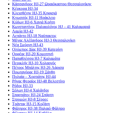
Κάσσανδρος HJ-27 Ωραιόκαστρο Θεσσαλονίκης
Κέρκυρα HJ-34
Κλεισθένης HJ-35 Κηφισιά
Κνωσσός HJ-11 Ηράκλειο
Κύδων HJ-6 Χανιά Κρήτη
Κωνσταντίνος Παλαιολόγος HJ – 41 Καλαμαριά
Λαμία HJ-42
Λεπάντο HJ-18 Ναύπακτος
Μέγας Αλέξανδρος HJ-3 Θεσσαλονίκη
Νέα Σμύρνη HJ-43
Ολύμπιος Δίας HJ-39 Κατερίνη
Ορφέας HJ-20 Κομοτηνή
Παπαθλέσσα HJ-7 Καλαμάτα
Περικλής HJ-10 Χολαργός
Πέτρος Μπάλτης HJ-26 Λάρισα
Πρωταγόρας HJ-19 Ξάνθη
Πυλαία – Χορτιάτης HJ-44
Ρήγας Φεραίος HJ-48 Βελεστίνο
Ρόδος HJ-33
Σόλων HJ-4 Χαλάνδρι
Σπαρτιάτες HJ-24 Σπάρτη
Στρυμών HJ-8 Σέρρες
Τράντας HJ-15 Κοζάνη
Φάληρος HJ-38 Παλαιό Φάληρο
Φίλιππος HJ-14 Καβάλα