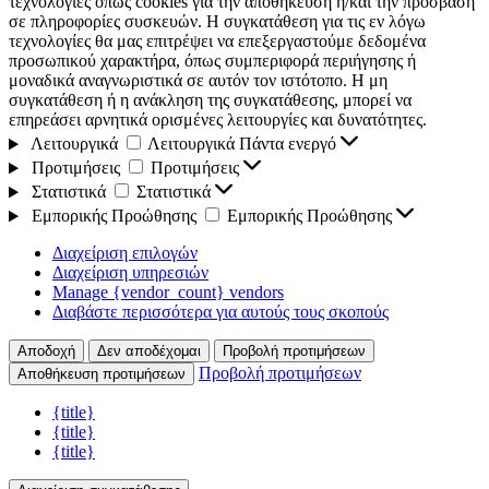
τεχνολογίες όπως cookies για την αποθήκευση ή/και την πρόσβαση
σε πληροφορίες συσκευών. Η συγκατάθεση για τις εν λόγω
τεχνολογίες θα μας επιτρέψει να επεξεργαστούμε δεδομένα
προσωπικού χαρακτήρα, όπως συμπεριφορά περιήγησης ή
μοναδικά αναγνωριστικά σε αυτόν τον ιστότοπο. Η μη
συγκατάθεση ή η ανάκληση της συγκατάθεσης, μπορεί να
επηρεάσει αρνητικά ορισμένες λειτουργίες και δυνατότητες.
Λειτουργικά
Λειτουργικά
Πάντα ενεργό
Προτιμήσεις
Προτιμήσεις
Στατιστικά
Στατιστικά
Εμπορικής Προώθησης
Εμπορικής Προώθησης
Διαχείριση επιλογών
Διαχείριση υπηρεσιών
Manage {vendor_count} vendors
Διαβάστε περισσότερα για αυτούς τους σκοπούς
Αποδοχή
Δεν αποδέχομαι
Προβολή προτιμήσεων
Προβολή προτιμήσεων
Αποθήκευση προτιμήσεων
{title}
{title}
{title}