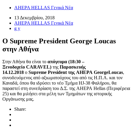
AHEPA HELLAS Γενικά Νέα
13 Δεκεμβρίου, 2018
AHEPA HELLAS Γενικά Νέα
g y
Ο Supreme President George Loucas
στην Αθήνα
Στην Αθήνα θα είναι το
απόγευμα (18:30 –
Ξενοδοχείο
CARAVEL
)
της
Παρασκευής
14.12.2018
ο
Supreme
President
της
AHEPA
George
Loucas
,
συνοδευόμενος από αξιωματούχους του από τις Η.Π.Α. και τον
Καναδά, όπου θα ιδρύσει το νέο Τμήμα HJ-38 Φαλήρου, θα
παραστεί στη συνεδρίαση του Δ.Σ. της AHEPA Hellas (Περιφέρεια
25) και θα μιλήσει στα μέλη των Τμημάτων της ιστορικής
Οργάνωσης μας.
Share: