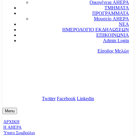
Οικογένεια AHEPA
ΤΜΗΜΑΤΑ
ΠΡΟΓΡΑΜΜΑΤΑ
Μουσείο AHEPA
ΝΕΑ
ΗΜΕΡΟΛΟΓΙΟ ΕΚΔΗΛΩΣΕΩΝ
ΕΠΙΚΟΙΝΩΝΙΑ
Admin Login
Είσοδος Μελών
communication@ahepahellas.org
Αλεξάνδρου Σούτσου 24, Αθήνα τκ.10671
Twitter
Facebook
Linkedin
Menu
ΑΡΧΙΚΗ
Η AHEPA
Ύπατο Συµβούλιο