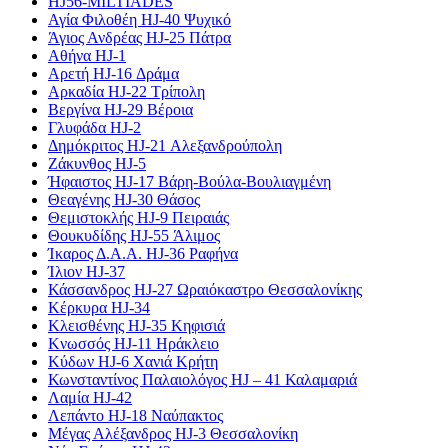
HJ56-MILTIADES
Αγία Φιλοθέη HJ-40 Ψυχικό
Άγιος Ανδρέας HJ-25 Πάτρα
Αθήνα HJ-1
Αρετή HJ-16 Δράμα
Αρκαδία HJ-22 Τρίπολη
Βεργίνα HJ-29 Βέροια
Γλυφάδα HJ-2
Δημόκριτος HJ-21 Αλεξανδρούπολη
Ζάκυνθος HJ-5
Ήφαιστος HJ-17 Βάρη-Βούλα-Βουλιαγμένη
Θεαγένης HJ-30 Θάσος
Θεμιστοκλής HJ-9 Πειραιάς
Θουκυδίδης HJ-55 Άλιμος
Ίκαρος Δ.Α.Α. HJ-36 Ραφήνα
Ίλιον HJ-37
Κάσσανδρος HJ-27 Ωραιόκαστρο Θεσσαλονίκης
Κέρκυρα HJ-34
Κλεισθένης HJ-35 Κηφισιά
Κνωσσός HJ-11 Ηράκλειο
Κύδων HJ-6 Χανιά Κρήτη
Κωνσταντίνος Παλαιολόγος HJ – 41 Καλαμαριά
Λαμία HJ-42
Λεπάντο HJ-18 Ναύπακτος
Μέγας Αλέξανδρος HJ-3 Θεσσαλονίκη