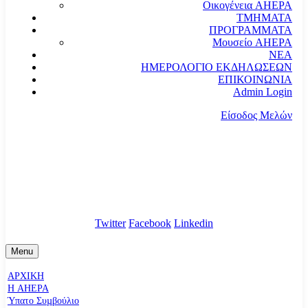
Οικογένεια AHEPA
ΤΜΗΜΑΤΑ
ΠΡΟΓΡΑΜΜΑΤΑ
Μουσείο AHEPA
ΝΕΑ
ΗΜΕΡΟΛΟΓΙΟ ΕΚΔΗΛΩΣΕΩΝ
ΕΠΙΚΟΙΝΩΝΙΑ
Admin Login
Είσοδος Μελών
communication@ahepahellas.org
Αλεξάνδρου Σούτσου 24, Αθήνα τκ.10671
Twitter
Facebook
Linkedin
Menu
ΑΡΧΙΚΗ
Η AHEPA
Ύπατο Συµβούλιο