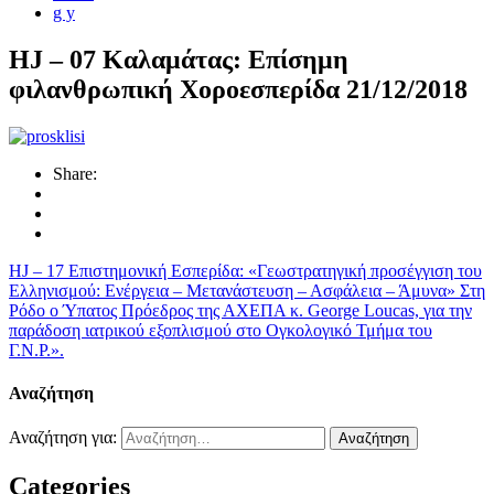
g y
HJ – 07 Καλαμάτας: Επίσημη
φιλανθρωπική Χοροεσπερίδα 21/12/2018
Share:
HJ – 17 Επιστημονική Εσπερίδα: «Γεωστρατηγική προσέγγιση του
Ελληνισμού: Ενέργεια – Μετανάστευση – Ασφάλεια – Άμυνα»
Στη
Ρόδο ο Ύπατος Πρόεδρος της ΑΧΕΠΑ κ. George Loucas, για την
παράδοση ιατρικού εξοπλισμού στο Ογκολογικό Τμήμα του
Γ.Ν.Ρ.».
Αναζήτηση
Αναζήτηση για:
Categories