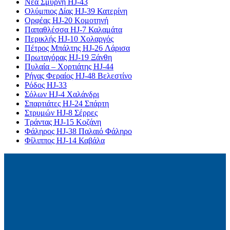
Νέα Σμύρνη HJ-43
Ολύμπιος Δίας HJ-39 Κατερίνη
Ορφέας HJ-20 Κομοτηνή
Παπαθλέσσα HJ-7 Καλαμάτα
Περικλής HJ-10 Χολαργός
Πέτρος Μπάλτης HJ-26 Λάρισα
Πρωταγόρας HJ-19 Ξάνθη
Πυλαία – Χορτιάτης HJ-44
Ρήγας Φεραίος HJ-48 Βελεστίνο
Ρόδος HJ-33
Σόλων HJ-4 Χαλάνδρι
Σπαρτιάτες HJ-24 Σπάρτη
Στρυμών HJ-8 Σέρρες
Τράντας HJ-15 Κοζάνη
Φάληρος HJ-38 Παλαιό Φάληρο
Φίλιππος HJ-14 Καβάλα