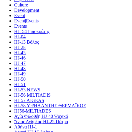
Culture
Development
Event
Event|Events
Events
HJ- 54 Ιπποκράτης
HJ-04
HJ-13 Βόλος
HJ-28
HJ-45
HJ-46
HJ-47
HJ-48
HJ-49
HJ-50
HJ-51
HJ-53 NEWS
HJ-56 MILTIADIS
HJ-57 AIGEAS
HJ-58 ΥΨΗΛΑΝΤΗΣ ΘΕΡΜΑΪΚΟΣ
HJ56-MILTIADES
Αγία Φιλοθέη HJ-40 Ψυχικό
Άγιος Ανδρέας HJ-25 Πάτρα
Αθήνα HJ-1