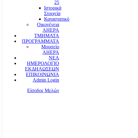
25
Ιστορικά
Στοιχεία
Καταστατικό
Οικογένεια
AHEPA
ΤΜΗΜΑΤΑ
ΠΡΟΓΡΑΜΜΑΤΑ
Μουσείο
AHEPA
ΝΕΑ
ΗΜΕΡΟΛΟΓΙΟ
ΕΚΔΗΛΩΣΕΩΝ
ΕΠΙΚΟΙΝΩΝΙΑ
Admin Login
Είσοδος Μελών
communication@ahepahellas.org
Αλεξάνδρου Σούτσου 24, Αθήνα τκ.10671