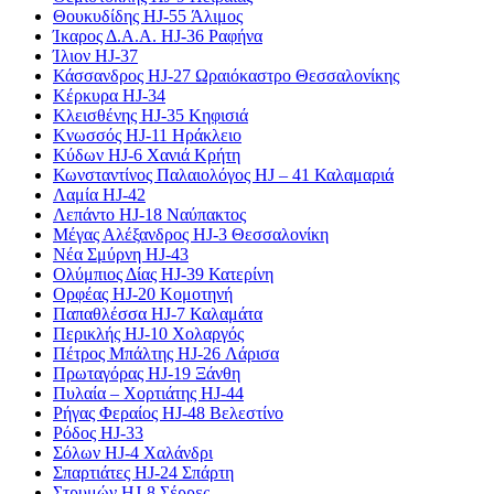
Θουκυδίδης HJ-55 Άλιμος
Ίκαρος Δ.Α.Α. HJ-36 Ραφήνα
Ίλιον HJ-37
Κάσσανδρος HJ-27 Ωραιόκαστρο Θεσσαλονίκης
Κέρκυρα HJ-34
Κλεισθένης HJ-35 Κηφισιά
Κνωσσός HJ-11 Ηράκλειο
Κύδων HJ-6 Χανιά Κρήτη
Κωνσταντίνος Παλαιολόγος HJ – 41 Καλαμαριά
Λαμία HJ-42
Λεπάντο HJ-18 Ναύπακτος
Μέγας Αλέξανδρος HJ-3 Θεσσαλονίκη
Νέα Σμύρνη HJ-43
Ολύμπιος Δίας HJ-39 Κατερίνη
Ορφέας HJ-20 Κομοτηνή
Παπαθλέσσα HJ-7 Καλαμάτα
Περικλής HJ-10 Χολαργός
Πέτρος Μπάλτης HJ-26 Λάρισα
Πρωταγόρας HJ-19 Ξάνθη
Πυλαία – Χορτιάτης HJ-44
Ρήγας Φεραίος HJ-48 Βελεστίνο
Ρόδος HJ-33
Σόλων HJ-4 Χαλάνδρι
Σπαρτιάτες HJ-24 Σπάρτη
Στρυμών HJ-8 Σέρρες