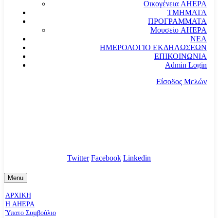
Οικογένεια AHEPA
ΤΜΗΜΑΤΑ
ΠΡΟΓΡΑΜΜΑΤΑ
Μουσείο AHEPA
ΝΕΑ
ΗΜΕΡΟΛΟΓΙΟ ΕΚΔΗΛΩΣΕΩΝ
ΕΠΙΚΟΙΝΩΝΙΑ
Admin Login
Είσοδος Μελών
communication@ahepahellas.org
Αλεξάνδρου Σούτσου 24, Αθήνα τκ.10671
Twitter
Facebook
Linkedin
Menu
ΑΡΧΙΚΗ
Η AHEPA
Ύπατο Συµβούλιο