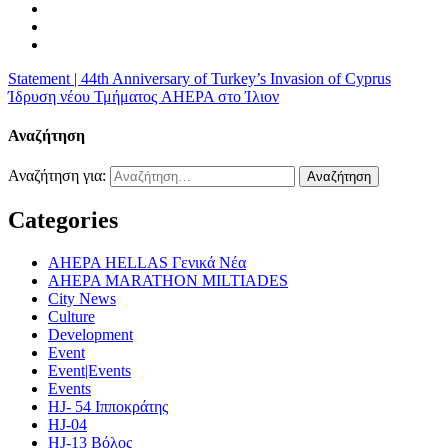
Statement | 44th Anniversary of Turkey’s Invasion of Cyprus
Ίδρυση νέου Τμήματος AHEPA στο Ίλιον
Αναζήτηση
Αναζήτηση για:
Categories
AHEPA HELLAS Γενικά Νέα
AHEPA MARATHON MILTIADES
City News
Culture
Development
Event
Event|Events
Events
HJ- 54 Ιπποκράτης
HJ-04
HJ-13 Βόλος