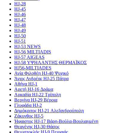
HJ-28
HJ-45
HJ-46
HJ-47
HJ-48
HJ-49
HJ-50
HJ-51
HJ-53 NEWS
HJ-56 MILTIADIS
HJ-57 AIGEAS
HJ-58 ΥΨΗΛΑΝΤΗΣ ΘΕΡΜΑΪΚΟΣ
HJ56-MILTIADES
Αγία Φιλοθέη HJ-40 Ψυχικό
Άγιος Ανδρέας HJ-25 Πάτρα
Αθήνα HJ-1
Αρετή HJ-16 Δράμα
Αρκαδία HJ-22 Τρίπολη
Βεργίνα HJ-29 Βέροια
Γλυφάδα HJ-2
Δημόκριτος HJ-21 Αλεξανδρούπολη
Ζάκυνθος HJ-5
Ήφαιστος HJ-17 Βάρη-Βούλα-Βουλιαγμένη
Θεαγένης HJ-30 Θάσος
Θεμιστοκλής HJ-9 Πειραιάς