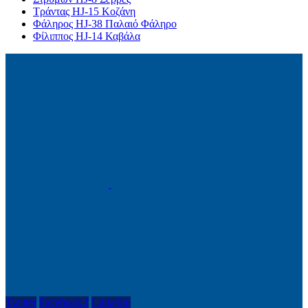
Τράντας HJ-15 Κοζάνη
Φάληρος HJ-38 Παλαιό Φάληρο
Φίλιππος HJ-14 Καβάλα
Twitter
Facebook-f
Linkedin