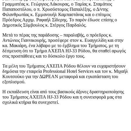
Γραμματέας κ. Γεώργιος Λάκουρας, ο Ταμίας κ. Σταμάτιος
Παπαποστόλου, ο π. Χρυσόστομος Παπαλέξης, ο Δ/ντης
Φιλανθρωπίας κ. Εμμανουήλ Καμπαστάνας και ο επίτιμος
Πρόεδρος Αρχιμ. Ραφαήλ Σίδερης. Το παρόν έδωσε επίσης ο
Δημοτικός Σύμβουλος κ. Στέργος Παρδαλός.
Μετά το πέρας της παράδοσης – παραλαβής, ο πρόεδρος κ.
Αντώνιος Γιαννικουρής, προσέφερε στον κ. Ευαγγελίδη και στην
κα. Μακιάρη, ένα λάβαρο με το έμβλημα του Τμήματος, με τη
δέσμευση ότι το Τμήμα ΑΧΕΠΑ HJ-33 Ρόδου, θα σταθεί αρωγός
στις προσπάθειες και το δύσκολο έργο τους.
Τα μέλη του Τμήματος ΑΧΕΠΑ Ρόδου θέλουν να ευχαριστήσουν
δημόσια την εταιρεία Professional Hotel Services και τον κ. Μιχαήλ
Κουτσούκο για την ΔΩΡΕΑΝ μεταφορά και εγκατάσταση του
εξοπλισμού.
Η εκπαίδευση είναι από τους βασικούς άξονες δραστηριοποίησης
του Τμήματος ΑΧΕΠΑ HJ-33 Ρόδου και η συνεισφορά μας στα
σχολικά κτήρια θα συνεχιστεί.