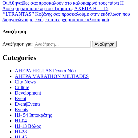
Οι Αθηναίδες σας προσκαλούν στο καλοκαιρινό τους πάρτι
Η
Διοίκηση και τα μέλη του Τμήματος ΑΧΕΠΑ HJ – 15
‘’I.TRANTAS’’ Κοζάνης σας προσκαλούμε στην εκδήλωση που
διοργανώνουμε, ενόψει του ερχομού του καλοκαιριού
Αναζήτηση
Αναζήτηση για:
Categories
AHEPA HELLAS Γενικά Νέα
AHEPA MARATHON MILTIADES
City News
Culture
Development
Event
Event|Events
Events
HJ- 54 Ιπποκράτης
HJ-04
HJ-13 Βόλος
HJ-28
HJ-45