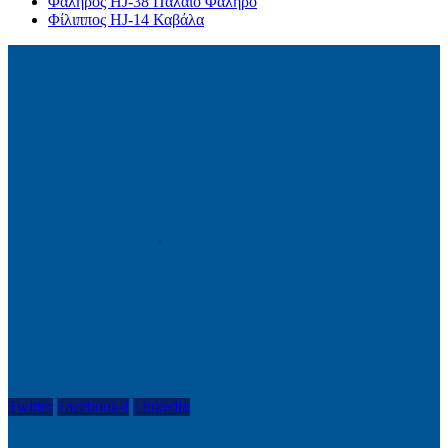
Φάληρος HJ-38 Παλαιό Φάληρο
Φίλιππος HJ-14 Καβάλα
Twitter
Facebook-f
Linkedin