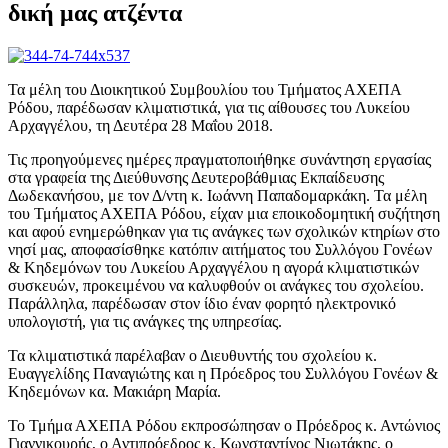
δική μας ατζέντα
Τα μέλη του Διοικητικού Συμβουλίου του Τμήματος ΑΧΕΠΑ
Ρόδου, παρέδωσαν κλιματιστικά, για τις αίθουσες του Λυκείου
Αρχαγγέλου, τη Δευτέρα 28 Μαΐου 2018.
Τις προηγούμενες ημέρες πραγματοποιήθηκε συνάντηση εργασίας
στα γραφεία της Διεύθυνσης Δευτεροβάθμιας Εκπαίδευσης
Δωδεκανήσου, με τον Δ/ντη κ. Ιωάννη Παπαδομαρκάκη. Τα μέλη
του Τμήματος ΑΧΕΠΑ Ρόδου, είχαν μια εποικοδομητική συζήτηση
και αφού ενημερώθηκαν για τις ανάγκες των σχολικών κτηρίων στο
νησί μας, αποφασίσθηκε κατόπιν αιτήματος του Συλλόγου Γονέων
& Κηδεμόνων του Λυκείου Αρχαγγέλου η αγορά κλιματιστικών
συσκευών, προκειμένου να καλυφθούν οι ανάγκες του σχολείου.
Παράλληλα, παρέδωσαν στον ίδιο έναν φορητό ηλεκτρονικό
υπολογιστή, για τις ανάγκες της υπηρεσίας.
Τα κλιματιστικά παρέλαβαν ο Διευθυντής του σχολείου κ.
Ευαγγελίδης Παναγιώτης και η Πρόεδρος του Συλλόγου Γονέων &
Κηδεμόνων κα. Μακιάρη Μαρία.
Το Τμήμα ΑΧΕΠΑ Ρόδου εκπροσώπησαν ο Πρόεδρος κ. Αντώνιος
Γιαννικουρής, ο Αντιπρόεδρος κ. Κωνσταντίνος Νιωτάκης, ο