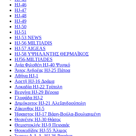
HJ-46
HJ-47
HJ-48
HJ-49
HJ-50
HJ-51
HJ-53 NEWS
HJ-56 MILTIADIS
HJ-57 AIGEAS
HJ-58 ΥΨΗΛΑΝΤΗΣ ΘΕΡΜΑΪΚΟΣ
HJ56-MILTIADES
Αγία Φιλοθέη HJ-40 Ψυχικό
Άγιος Ανδρέας HJ-25 Πάτρα
Αθήνα HJ-1
Αρετή HJ-16 Δράμα
Αρκαδία HJ-22 Τρίπολη
Βεργίνα HJ-29 Βέροια
Γλυφάδα HJ-2
Δημόκριτος HJ-21 Αλεξανδρούπολη
Ζάκυνθος HJ-5
Ήφαιστος HJ-17 Βάρη-Βούλα-Βουλιαγμένη
Θεαγένης HJ-30 Θάσος
Θεμιστοκλής HJ-9 Πειραιάς
Θουκυδίδης HJ-55 Άλιμος
Ίκαρος Δ.Α.Α. HJ-36 Ραφήνα