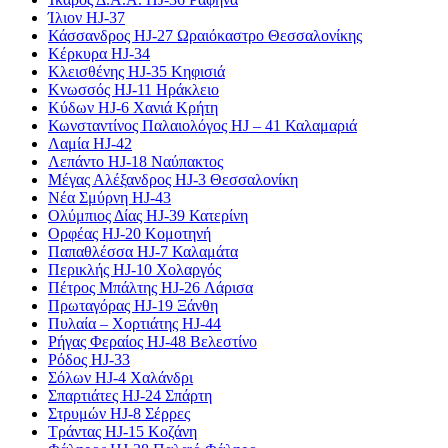
Ίλιον HJ-37
Κάσσανδρος HJ-27 Ωραιόκαστρο Θεσσαλονίκης
Κέρκυρα HJ-34
Κλεισθένης HJ-35 Κηφισιά
Κνωσσός HJ-11 Ηράκλειο
Κύδων HJ-6 Χανιά Κρήτη
Κωνσταντίνος Παλαιολόγος HJ – 41 Καλαμαριά
Λαμία HJ-42
Λεπάντο HJ-18 Ναύπακτος
Μέγας Αλέξανδρος HJ-3 Θεσσαλονίκη
Νέα Σμύρνη HJ-43
Ολύμπιος Δίας HJ-39 Κατερίνη
Ορφέας HJ-20 Κομοτηνή
Παπαθλέσσα HJ-7 Καλαμάτα
Περικλής HJ-10 Χολαργός
Πέτρος Μπάλτης HJ-26 Λάρισα
Πρωταγόρας HJ-19 Ξάνθη
Πυλαία – Χορτιάτης HJ-44
Ρήγας Φεραίος HJ-48 Βελεστίνο
Ρόδος HJ-33
Σόλων HJ-4 Χαλάνδρι
Σπαρτιάτες HJ-24 Σπάρτη
Στρυμών HJ-8 Σέρρες
Τράντας HJ-15 Κοζάνη