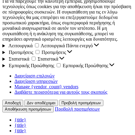
Για να παρέχουμε την καλύτερη εμπειρία, χρησιμοποιούμε
τεχνολογίες όπως cookies για την αποθήκευση ή/και την πρόσβαση
σε πληροφορίες συσκευών. Η συγκατάθεση για τις εν λόγω
τεχνολογίες θα μας επιτρέψει να επεξεργαστούμε δεδομένα
προσωπικού χαρακτήρα, όπως συμπεριφορά περιήγησης ή
μοναδικά αναγνωριστικά σε αυτόν τον ιστότοπο. Η μη
συγκατάθεση ή η ανάκληση της συγκατάθεσης, μπορεί να
επηρεάσει αρνητικά ορισμένες λειτουργίες και δυνατότητες.
Λειτουργικά
Λειτουργικά
Πάντα ενεργό
Προτιμήσεις
Προτιμήσεις
Στατιστικά
Στατιστικά
Εμπορικής Προώθησης
Εμπορικής Προώθησης
Διαχείριση επιλογών
Διαχείριση υπηρεσιών
Manage {vendor_count} vendors
Διαβάστε περισσότερα για αυτούς τους σκοπούς
Αποδοχή
Δεν αποδέχομαι
Προβολή προτιμήσεων
Προβολή προτιμήσεων
Αποθήκευση προτιμήσεων
{title}
{title}
{title}