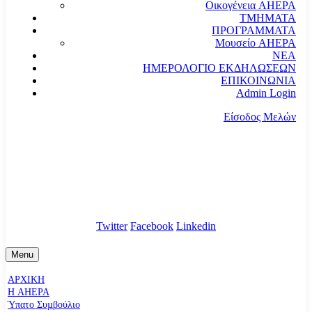
Οικογένεια AHEPA
ΤΜΗΜΑΤΑ
ΠΡΟΓΡΑΜΜΑΤΑ
Μουσείο AHEPA
ΝΕΑ
ΗΜΕΡΟΛΟΓΙΟ ΕΚΔΗΛΩΣΕΩΝ
ΕΠΙΚΟΙΝΩΝΙΑ
Admin Login
Είσοδος Μελών
communication@ahepahellas.org
Αλεξάνδρου Σούτσου 24, Αθήνα τκ.10671
Twitter
Facebook
Linkedin
Menu
ΑΡΧΙΚΗ
Η AHEPA
Ύπατο Συµβούλιο