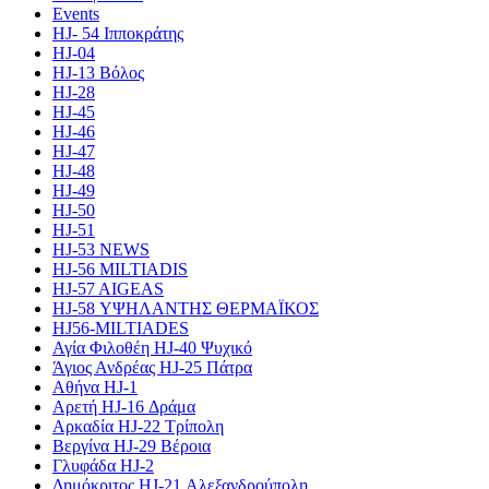
Events
HJ- 54 Ιπποκράτης
HJ-04
HJ-13 Βόλος
HJ-28
HJ-45
HJ-46
HJ-47
HJ-48
HJ-49
HJ-50
HJ-51
HJ-53 NEWS
HJ-56 MILTIADIS
HJ-57 AIGEAS
HJ-58 ΥΨΗΛΑΝΤΗΣ ΘΕΡΜΑΪΚΟΣ
HJ56-MILTIADES
Αγία Φιλοθέη HJ-40 Ψυχικό
Άγιος Ανδρέας HJ-25 Πάτρα
Αθήνα HJ-1
Αρετή HJ-16 Δράμα
Αρκαδία HJ-22 Τρίπολη
Βεργίνα HJ-29 Βέροια
Γλυφάδα HJ-2
Δημόκριτος HJ-21 Αλεξανδρούπολη