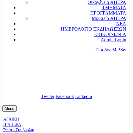
Οικογένεια AHEPA
ΤΜΗΜΑΤΑ
ΠΡΟΓΡΑΜΜΑΤΑ
Μουσείο AHEPA
ΝΕΑ
ΗΜΕΡΟΛΟΓΙΟ ΕΚΔΗΛΩΣΕΩΝ
ΕΠΙΚΟΙΝΩΝΙΑ
Admin Login
Είσοδος Μελών
communication@ahepahellas.org
Αλεξάνδρου Σούτσου 24, Αθήνα τκ.10671
Twitter
Facebook
Linkedin
Menu
ΑΡΧΙΚΗ
Η AHEPA
Ύπατο Συµβούλιο