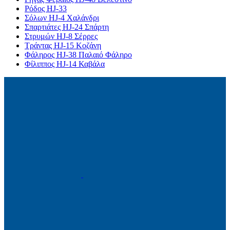
Ρόδος HJ-33
Σόλων HJ-4 Χαλάνδρι
Σπαρτιάτες HJ-24 Σπάρτη
Στρυμών HJ-8 Σέρρες
Τράντας HJ-15 Κοζάνη
Φάληρος HJ-38 Παλαιό Φάληρο
Φίλιππος HJ-14 Καβάλα