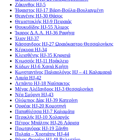
Ζάκυνθος HJ-5
Ήφαιστος HJ-17 Βάρη-Βούλα-Βουλιαγμένη
Θεαγένης HJ-30 Θάσος
Θεμιστοκλής HJ-9 Πειραιάς
Θουκυδίδης HJ-55 Άλιμος
Ίκαρος Δ.Α.Α. HJ-36 Ραφήνα
Ίλιον HJ-37
Κάσσανδρος HJ-27 Ωραιόκαστρο Θεσσαλονίκης
Κέρκυρα HJ-34
Κλεισθένης HJ-35 Κηφισιά
Κνωσσός HJ-11 Ηράκλειο
Κύδων HJ-6 Χανιά Κρήτη
Κωνσταντίνος Παλαιολόγος HJ – 41 Καλαμαριά
Λαμία HJ-42
Λεπάντο HJ-18 Ναύπακτος
Μέγας Αλέξανδρος HJ-3 Θεσσαλονίκη
Νέα Σμύρνη HJ-43
Ολύμπιος Δίας HJ-39 Κατερίνη
Ορφέας HJ-20 Κομοτηνή
Παπαθλέσσα HJ-7 Καλαμάτα
Περικλής HJ-10 Χολαργός
Πέτρος Μπάλτης HJ-26 Λάρισα
Πρωταγόρας HJ-19 Ξάνθη
Πυλαία – Χορτιάτης HJ-44
Ρήγας Φεραίος HJ-48 Βελεστίνο