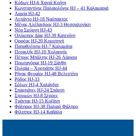
Κύδων HJ-6 Χανιά Κρήτη
Κωνσταντίνος Παλαιολόγος HJ – 41 Καλαμαριά
Λαμία HJ-42
Λεπάντο HJ-18 Ναύπακτος
Μέγας Αλέξανδρος HJ-3 Θεσσαλονίκη
Νέα Σμύρνη HJ-43
Ολύμπιος Δίας HJ-39 Κατερίνη
Ορφέας HJ-20 Κομοτηνή
Παπαθλέσσα HJ-7 Καλαμάτα
Περικλής HJ-10 Χολαργός
Πέτρος Μπάλτης HJ-26 Λάρισα
Πρωταγόρας HJ-19 Ξάνθη
Πυλαία – Χορτιάτης HJ-44
Ρήγας Φεραίος HJ-48 Βελεστίνο
Ρόδος HJ-33
Σόλων HJ-4 Χαλάνδρι
Σπαρτιάτες HJ-24 Σπάρτη
Στρυμών HJ-8 Σέρρες
Τράντας HJ-15 Κοζάνη
Φάληρος HJ-38 Παλαιό Φάληρο
Φίλιππος HJ-14 Καβάλα