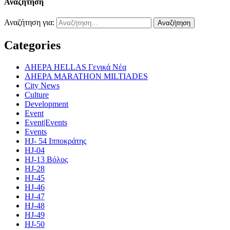
Αναζήτηση
Αναζήτηση για:
Categories
AHEPA HELLAS Γενικά Νέα
AHEPA MARATHON MILTIADES
City News
Culture
Development
Event
Event|Events
Events
HJ- 54 Ιπποκράτης
HJ-04
HJ-13 Βόλος
HJ-28
HJ-45
HJ-46
HJ-47
HJ-48
HJ-49
HJ-50