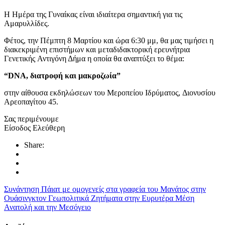
H Ημέρα της Γυναίκας είναι ιδιαίτερα σημαντική για τις
Αμαρυλλίδες.
Φέτος, την Πέμπτη 8 Μαρτίου και ώρα 6:30 μμ, θα μας τιμήσει η
διακεκριμένη επιστήμων και μεταδιδακτορική ερευνήτρια
Γενετικής Αντιγόνη Δήμα η οποία θα αναπτύξει το θέμα:
“DNA, διατροφή και μακροζωία”
στην αίθουσα εκδηλώσεων του Μεροπείου Ιδρύματος, Διονυσίου
Αρεοπαγίτου 45.
Σας περιμένουμε
Είσοδος Ελεύθερη
Share:
Συνάντηση Πάιατ με ομογενείς στα γραφεία του Μανάτος στην
Ουάσινγκτον
Γεωπολιτικά Ζητήματα στην Ευρυτέρα Μέση
Ανατολή και την Μεσόγειο