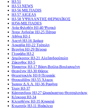
HJ-51
HJ-53 NEWS
HJ-56 MILTIADIS
HJ-57 AIGEAS
HJ-58 ΥΨΗΛΑΝΤΗΣ ΘΕΡΜΑΪΚΟΣ
HJ56-MILTIADES
Αγία Φιλοθέη HJ-40 Ψυχικό
Άγιος Ανδρέας HJ-25 Πάτρα
Αθήνα HJ-1
Αρετή HJ-16 Δράμα
Αρκαδία HJ-22 Τρίπολη
Βεργίνα HJ-29 Βέροια
Γλυφάδα HJ-2
Δημόκριτος HJ-21 Αλεξανδρούπολη
Ζάκυνθος HJ-5
Ήφαιστος HJ-17 Βάρη-Βούλα-Βουλιαγμένη
Θεαγένης HJ-30 Θάσος
Θεμιστοκλής HJ-9 Πειραιάς
Θουκυδίδης HJ-55 Άλιμος
Ίκαρος Δ.Α.Α. HJ-36 Ραφήνα
Ίλιον HJ-37
Κάσσανδρος HJ-27 Ωραιόκαστρο Θεσσαλονίκης
Κέρκυρα HJ-34
Κλεισθένης HJ-35 Κηφισιά
Κνωσσός HJ-11 Ηράκλειο