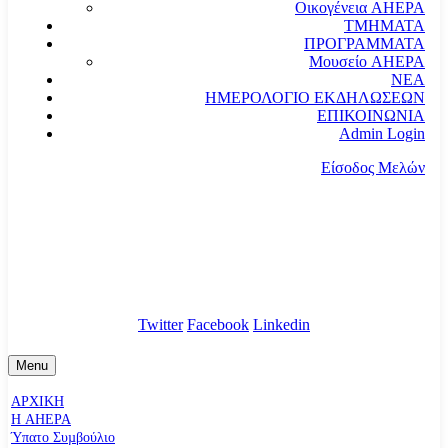
Οικογένεια AHEPA
ΤΜΗΜΑΤΑ
ΠΡΟΓΡΑΜΜΑΤΑ
Μουσείο AHEPA
ΝΕΑ
ΗΜΕΡΟΛΟΓΙΟ ΕΚΔΗΛΩΣΕΩΝ
ΕΠΙΚΟΙΝΩΝΙΑ
Admin Login
Είσοδος Μελών
communication@ahepahellas.org
Αλεξάνδρου Σούτσου 24, Αθήνα τκ.10671
Twitter
Facebook
Linkedin
Menu
ΑΡΧΙΚΗ
Η AHEPA
Ύπατο Συµβούλιο