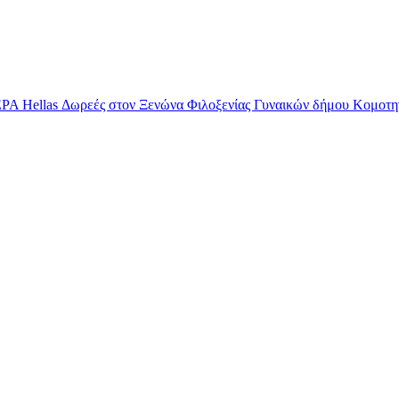
EPA Hellas
Δωρεές στον Ξενώνα Φιλοξενίας Γυναικών δήμου Κομοτη