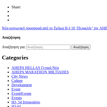
Share:
Νέα κοινωνική προσφορά από το Τμήμα H-J 10 ‘Περικλής’ της AH
Αναζήτηση
Αναζήτηση για:
Categories
AHEPA HELLAS Γενικά Νέα
AHEPA MARATHON MILTIADES
City News
Culture
Development
Event
Event|Events
Events
HJ- 54 Ιπποκράτης
HJ-04