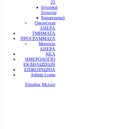
25
Ιστορικά
Στοιχεία
Καταστατικό
Οικογένεια
AHEPA
ΤΜΗΜΑΤΑ
ΠΡΟΓΡΑΜΜΑΤΑ
Μουσείο
AHEPA
ΝΕΑ
ΗΜΕΡΟΛΟΓΙΟ
ΕΚΔΗΛΩΣΕΩΝ
ΕΠΙΚΟΙΝΩΝΙΑ
Admin Login
Είσοδος Μελών
communication@ahepahellas.org
Αλεξάνδρου Σούτσου 24, Αθήνα τκ.10671