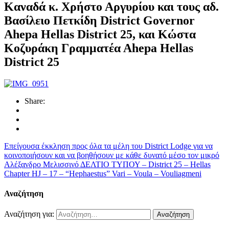
Καναδά κ. Χρήστο Αργυρίου και τους αδ.
Βασίλειο Πετκίδη District Governor
Ahepa Hellas District 25, και Kώστα
Κοζυράκη Γραμματέα Αhepa Hellas
District 25
Share:
Επείγουσα έκκληση προς όλα τα μέλη του District Lodge για να
κοινοποιήσουν και να βοηθήσουν με κάθε δυνατό μέσο τον μικρό
Αλέξανδρο Μελισσινό
ΔΕΛΤΙΟ ΤΥΠΟΥ – District 25 – Hellas
Chapter HJ – 17 – “Hephaestus” Vari – Voula – Vouliagmeni
Αναζήτηση
Αναζήτηση για: