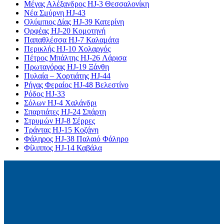
Μέγας Αλέξανδρος HJ-3 Θεσσαλονίκη
Νέα Σμύρνη HJ-43
Ολύμπιος Δίας HJ-39 Κατερίνη
Ορφέας HJ-20 Κομοτηνή
Παπαθλέσσα HJ-7 Καλαμάτα
Περικλής HJ-10 Χολαργός
Πέτρος Μπάλτης HJ-26 Λάρισα
Πρωταγόρας HJ-19 Ξάνθη
Πυλαία – Χορτιάτης HJ-44
Ρήγας Φεραίος HJ-48 Βελεστίνο
Ρόδος HJ-33
Σόλων HJ-4 Χαλάνδρι
Σπαρτιάτες HJ-24 Σπάρτη
Στρυμών HJ-8 Σέρρες
Τράντας HJ-15 Κοζάνη
Φάληρος HJ-38 Παλαιό Φάληρο
Φίλιππος HJ-14 Καβάλα