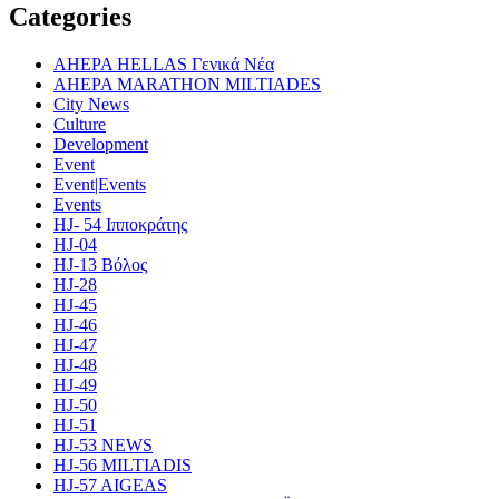
Categories
AHEPA HELLAS Γενικά Νέα
AHEPA MARATHON MILTIADES
City News
Culture
Development
Event
Event|Events
Events
HJ- 54 Ιπποκράτης
HJ-04
HJ-13 Βόλος
HJ-28
HJ-45
HJ-46
HJ-47
HJ-48
HJ-49
HJ-50
HJ-51
HJ-53 NEWS
HJ-56 MILTIADIS
HJ-57 AIGEAS