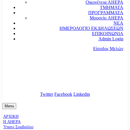
Οικογένεια AHEPA
ΤΜΗΜΑΤΑ
ΠΡΟΓΡΑΜΜΑΤΑ
Μουσείο AHEPA
ΝΕΑ
ΗΜΕΡΟΛΟΓΙΟ ΕΚΔΗΛΩΣΕΩΝ
ΕΠΙΚΟΙΝΩΝΙΑ
Admin Login
Είσοδος Μελών
communication@ahepahellas.org
Αλεξάνδρου Σούτσου 24, Αθήνα τκ.10671
Twitter
Facebook
Linkedin
Menu
ΑΡΧΙΚΗ
Η AHEPA
Ύπατο Συµβούλιο