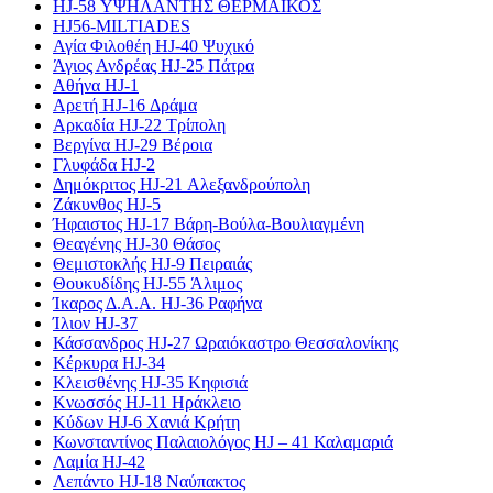
HJ-58 ΥΨΗΛΑΝΤΗΣ ΘΕΡΜΑΪΚΟΣ
HJ56-MILTIADES
Αγία Φιλοθέη HJ-40 Ψυχικό
Άγιος Ανδρέας HJ-25 Πάτρα
Αθήνα HJ-1
Αρετή HJ-16 Δράμα
Αρκαδία HJ-22 Τρίπολη
Βεργίνα HJ-29 Βέροια
Γλυφάδα HJ-2
Δημόκριτος HJ-21 Αλεξανδρούπολη
Ζάκυνθος HJ-5
Ήφαιστος HJ-17 Βάρη-Βούλα-Βουλιαγμένη
Θεαγένης HJ-30 Θάσος
Θεμιστοκλής HJ-9 Πειραιάς
Θουκυδίδης HJ-55 Άλιμος
Ίκαρος Δ.Α.Α. HJ-36 Ραφήνα
Ίλιον HJ-37
Κάσσανδρος HJ-27 Ωραιόκαστρο Θεσσαλονίκης
Κέρκυρα HJ-34
Κλεισθένης HJ-35 Κηφισιά
Κνωσσός HJ-11 Ηράκλειο
Κύδων HJ-6 Χανιά Κρήτη
Κωνσταντίνος Παλαιολόγος HJ – 41 Καλαμαριά
Λαμία HJ-42
Λεπάντο HJ-18 Ναύπακτος