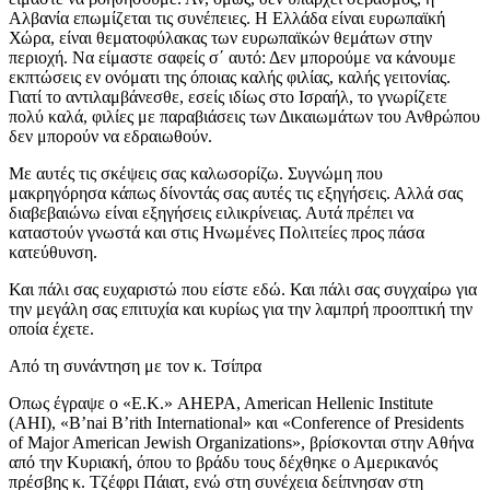
Αλβανία επωμίζεται τις συνέπειες. Η Ελλάδα είναι ευρωπαϊκή
Χώρα, είναι θεματοφύλακας των ευρωπαϊκών θεμάτων στην
περιοχή. Να είμαστε σαφείς σ΄ αυτό: Δεν μπορούμε να κάνουμε
εκπτώσεις εν ονόματι της όποιας καλής φιλίας, καλής γειτονίας.
Γιατί το αντιλαμβάνεσθε, εσείς ιδίως στο Ισραήλ, το γνωρίζετε
πολύ καλά, φιλίες με παραβιάσεις των Δικαιωμάτων του Ανθρώπου
δεν μπορούν να εδραιωθούν.
Με αυτές τις σκέψεις σας καλωσορίζω. Συγνώμη που
μακρηγόρησα κάπως δίνοντάς σας αυτές τις εξηγήσεις. Αλλά σας
διαβεβαιώνω είναι εξηγήσεις ειλικρίνειας. Αυτά πρέπει να
καταστούν γνωστά και στις Ηνωμένες Πολιτείες προς πάσα
κατεύθυνση.
Και πάλι σας ευχαριστώ που είστε εδώ. Και πάλι σας συγχαίρω για
την μεγάλη σας επιτυχία και κυρίως για την λαμπρή προοπτική την
οποία έχετε.
Από τη συνάντηση με τον κ. Τσίπρα
Οπως έγραψε ο «Ε.Κ.» AHEPA, American Hellenic Institute
(AHI), «B’nai B’rith International» και «Conference of Presidents
of Major American Jewish Organizations», βρίσκονται στην Αθήνα
από την Κυριακή, όπου το βράδυ τους δέχθηκε ο Αμερικανός
πρέσβης κ. Τζέφρι Πάιατ, ενώ στη συνέχεια δείπνησαν στη