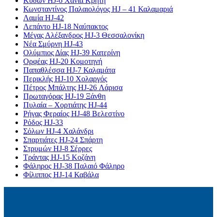
Κύδων HJ-6 Χανιά Κρήτη
Κωνσταντίνος Παλαιολόγος HJ – 41 Καλαμαριά
Λαμία HJ-42
Λεπάντο HJ-18 Ναύπακτος
Μέγας Αλέξανδρος HJ-3 Θεσσαλονίκη
Νέα Σμύρνη HJ-43
Ολύμπιος Δίας HJ-39 Κατερίνη
Ορφέας HJ-20 Κομοτηνή
Παπαθλέσσα HJ-7 Καλαμάτα
Περικλής HJ-10 Χολαργός
Πέτρος Μπάλτης HJ-26 Λάρισα
Πρωταγόρας HJ-19 Ξάνθη
Πυλαία – Χορτιάτης HJ-44
Ρήγας Φεραίος HJ-48 Βελεστίνο
Ρόδος HJ-33
Σόλων HJ-4 Χαλάνδρι
Σπαρτιάτες HJ-24 Σπάρτη
Στρυμών HJ-8 Σέρρες
Τράντας HJ-15 Κοζάνη
Φάληρος HJ-38 Παλαιό Φάληρο
Φίλιππος HJ-14 Καβάλα