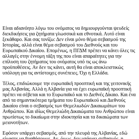
Είναι αδιανόητο λόγω του ονόματος να δημιουργούνται ψευδείς
διεκδικήσεις για ζητήματα γλωσσικά και εθνοτικά. Αυτό είναι
ξεκάθαρο. Και σας τονίζω: Δεν είναι μόνο θέμα σεβασμού της
Ιστορίας, αλλά είναι θέμα σεβασμού του Διεθνούς και του
Ευρωπαϊκού Δικαίου. Επομένως, η ΠΓΔΜ πρέπει να κάνει όλες τις
αλλαγές στην έννομη τάξη της που είναι απαραίτητες για την
επίλυση του ζητήματος του ονόματος υπό τις ως άνω
προϋποθέσεις. Αν δεν τις κάνει, αυτή θα είναι αποκλειστικώς
υπόλογη για τις αντίστοιχες συνέπειες. Όχι η Ελλάδα.
Τέλος, επιδιώκουμε την ευρωπαϊκή προοπτική και της γειτονικής
μας Αλβανίας. Αλλά η Αλβανία για να έχει ευρωπαϊκή προοπτική
πρέπει να σέβεται και το Ευρωπαϊκό και το Διεθνές Δίκαιο. Και ένα
από τα σημαντικότερα τμήματα του Ευρωπαϊκού και Διεθνούς
Δικαίου είναι ο σεβασμός των Θεμελιωδών Δικαιωμάτων του
Ανθρώπου. Και ιδίως Θεμελιώδη Δικαιώματα του Ανθρώπου είναι
πρωτίστως το δικαίωμα στην ιδιοκτησία και τα δικαιώματα των
μειονοτήτων.
Εφόσον υπάρχει σεβασμός, από την πλευρά της Αλβανίας, εδώ
είμαστε να βοηθήσουμε. Αν, όμως, δεν υπάρχει σεβασμός, η