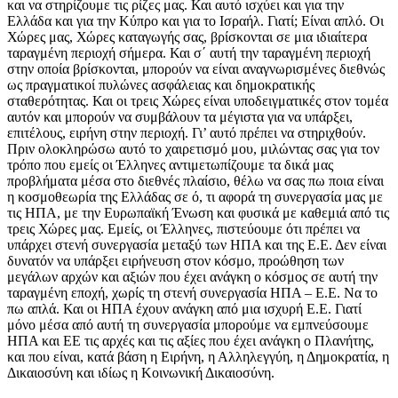
και να στηρίζουμε τις ρίζες μας. Και αυτό ισχύει και για την
Ελλάδα και για την Κύπρο και για το Ισραήλ. Γιατί; Είναι απλό. Οι
Χώρες μας, Χώρες καταγωγής σας, βρίσκονται σε μια ιδιαίτερα
ταραγμένη περιοχή σήμερα. Και σ΄ αυτή την ταραγμένη περιοχή
στην οποία βρίσκονται, μπορούν να είναι αναγνωρισμένες διεθνώς
ως πραγματικοί πυλώνες ασφάλειας και δημοκρατικής
σταθερότητας. Και οι τρεις Χώρες είναι υποδειγματικές στον τομέα
αυτόν και μπορούν να συμβάλουν τα μέγιστα για να υπάρξει,
επιτέλους, ειρήνη στην περιοχή. Γι’ αυτό πρέπει να στηριχθούν.
Πριν ολοκληρώσω αυτό το χαιρετισμό μου, μιλώντας σας για τον
τρόπο που εμείς οι Έλληνες αντιμετωπίζουμε τα δικά μας
προβλήματα μέσα στο διεθνές πλαίσιο, θέλω να σας πω ποια είναι
η κοσμοθεωρία της Ελλάδας σε ό, τι αφορά τη συνεργασία μας με
τις ΗΠΑ, με την Ευρωπαϊκή Ένωση και φυσικά με καθεμιά από τις
τρεις Χώρες μας. Εμείς, οι Έλληνες, πιστεύουμε ότι πρέπει να
υπάρχει στενή συνεργασία μεταξύ των ΗΠΑ και της Ε.Ε. Δεν είναι
δυνατόν να υπάρξει ειρήνευση στον κόσμο, προώθηση των
μεγάλων αρχών και αξιών που έχει ανάγκη ο κόσμος σε αυτή την
ταραγμένη εποχή, χωρίς τη στενή συνεργασία ΗΠΑ – Ε.Ε. Να το
πω απλά. Και οι ΗΠΑ έχουν ανάγκη από μια ισχυρή Ε.Ε. Γιατί
μόνο μέσα από αυτή τη συνεργασία μπορούμε να εμπνεύσουμε
ΗΠΑ και ΕΕ τις αρχές και τις αξίες που έχει ανάγκη ο Πλανήτης,
και που είναι, κατά βάση η Ειρήνη, η Αλληλεγγύη, η Δημοκρατία, η
Δικαιοσύνη και ιδίως η Κοινωνική Δικαιοσύνη.