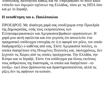
Ανατολικής Μεσογείου καθώς και να επιβεβαιωθεί το πολύ καλό
επίπεδο των διμερών σχέσεων της Ελλάδας, τόσο με τις ΗΠΑ όσο
και με το Ισραήλ.
Η τοποθέτηση του κ. Παυλόπουλου
ΠΡΟΕΔΡΟΣ: Με ιδιαίτερη χαρά σας υποδέχομαι στην Προεδρία
της Δημοκρατίας, εσάς τους εκπροσώπους των
Ελληνοαμερικανικών και Αμερικανοεβραϊκών οργανώσεων. Η
χαρά μου αυτή οφείλεται και στο γεγονός ότι αποτελείτε ένα
πραγματικό υπόδειγμα επιτυχίας σε ό,τι αφορά τον ρόλο, τον οποίο
διαδραματίζει ο καθένας από σας. Είστε Αμερικανοί πολίτες, οι
οποίοι διαπρέπουν στις Ηνωμένες Πολιτείες και, ταυτοχρόνως, δεν
ξεχνούν τις Χώρες από τις οποίες προέρχονται. Την Ελλάδα, την
Κύπρο και το Ισραήλ. Είστε ένα υπόδειγμα για όλους εκείνους
τους ανθρώπους της διασποράς, οι οποίοι και διαπρέπουν –το
τονίζω- εκεί όπου βρίσκονται και δραστηριοποιούνται, αλλά τις
ρίζες δεν τις αφήνουν να κοπούν.