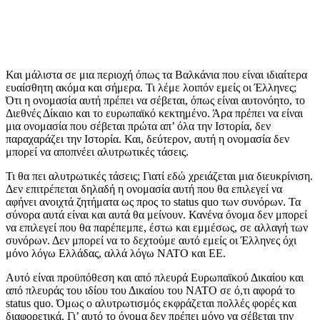
Και μάλιστα σε μια περιοχή όπως τα Βαλκάνια που είναι ιδιαίτερα
ευαίσθητη ακόμα και σήμερα. Τι λέμε λοιπόν εμείς οι Έλληνες;
Ότι η ονομασία αυτή πρέπει να σέβεται, όπως είναι αυτονόητο, το
Διεθνές Δίκαιο και το ευρωπαϊκό κεκτημένο. Άρα πρέπει να είναι
μια ονομασία που σέβεται πρώτα απ’ όλα την Ιστορία, δεν
παραχαράζει την Ιστορία. Και, δεύτερον, αυτή η ονομασία δεν
μπορεί να αποπνέει αλυτρωτικές τάσεις.
Τι θα πει αλυτρωτικές τάσεις; Γιατί εδώ χρειάζεται μια διευκρίνιση.
Δεν επιτρέπεται δηλαδή η ονομασία αυτή που θα επιλεγεί να
αφήνει ανοιχτά ζητήματα ως προς το status quo των συνόρων. Τα
σύνορα αυτά είναι και αυτά θα μείνουν. Κανένα όνομα δεν μπορεί
να επιλεγεί που θα παρέπεμπε, έστω και εμμέσως, σε αλλαγή των
συνόρων. Δεν μπορεί να το δεχτούμε αυτό εμείς οι Έλληνες όχι
μόνο λόγω Ελλάδας, αλλά λόγω ΝΑΤΟ και ΕΕ.
Αυτό είναι προϋπόθεση και από πλευρά Ευρωπαϊκού Δικαίου και
από πλευράς του ιδίου του Δικαίου του ΝΑΤΟ σε ό,τι αφορά το
status quo. Όμως ο αλυτρωτισμός εκφράζεται πολλές φορές και
διαφορετικά. Γι’ αυτό το όνομα δεν πρέπει μόνο να σέβεται την