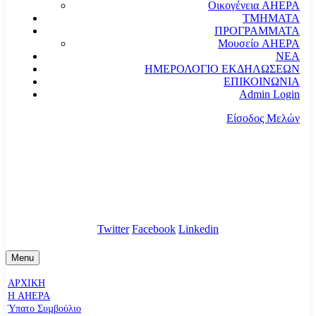
Οικογένεια AHEPA
ΤΜΗΜΑΤΑ
ΠΡΟΓΡΑΜΜΑΤΑ
Μουσείο AHEPA
ΝΕΑ
ΗΜΕΡΟΛΟΓΙΟ ΕΚΔΗΛΩΣΕΩΝ
ΕΠΙΚΟΙΝΩΝΙΑ
Admin Login
Είσοδος Μελών
communication@ahepahellas.org
Αλεξάνδρου Σούτσου 24, Αθήνα τκ.10671
Twitter
Facebook
Linkedin
Menu
ΑΡΧΙΚΗ
Η AHEPA
Ύπατο Συµβούλιο