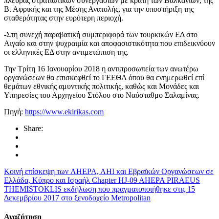
πλευράς στρατιωτικών συνεργασιών με κράτη των Βαλκανίων, της
Β. Αφρικής και της Μέσης Ανατολής, για την υποστήριξη της
σταθερότητας στην ευρύτερη περιοχή.
-Στη συνεχή παραβατική συμπεριφορά των τουρκικών ΕΔ στο
Αιγαίο και στην ψυχραιμία και αποφασιστικότητα που επιδεικνύουν
οι ελληνικές ΕΔ στην αντιμετώπιση της.
Την Τρίτη 16 Ιανουαρίου 2018 η αντιπροσωπεία των ανωτέρω
οργανώσεων θα επισκεφθεί το ΓΕΕΘΑ όπου θα ενημερωθεί επί
θεμάτων εθνικής αμυντικής πολιτικής, καθώς και Μονάδες και
Υπηρεσίες του Αρχηγείου Στόλου στο Ναύσταθμο Σαλαμίνας.
Πηγή:
https://www.ekirikas.com
Share:
Κοινή επίσκεψη των AHEPA, AHI και Εβραϊκών Οργανώσεων σε
Ελλάδα, Κύπρο και Ισραήλ
Chapter HJ-09 AHEPA PIRAEUS
THEMISTOKLIS εκδήλωση που πραγματοποιήθηκε στις 15
Δεκεμβρίου 2017 στο ξενοδοχείο Metropolitan
Αναζήτηση