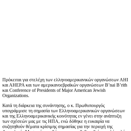
Πρόκειται για στελέχη των ελληνοαμερικανικών οργανώσεων ΑΗΙ
και ΑΗΕΡΑ και των αμερικανοεβραϊκών οργανώσεων B’nai B’rith
και Conference of Presidents of Major American Jewish
Organizations.
Κατά τη διάρκεια της συνάντησης, ο κ. Πρωθυπουργός
υπογράμμισε τη σημασία των Ελληνοαμερικανικών οργανώσεων
και της Ελληνοαμερικανικής κοινότητας εν γένει στην ανάπτυξη
των σχέσεών μας με τις ΗΠΑ, ενώ δόθηκε η ευκαιρία να
συζητηθούν θέματα κρίσιμης σημασίας για την περιοχή της