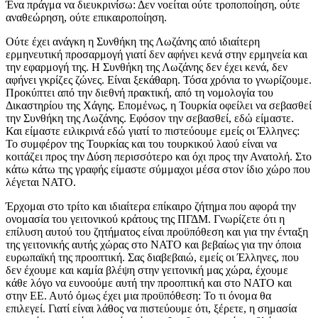
Ένα πράγμα να διευκρινίσω: Δεν νοείται ούτε τροποποίηση, ούτε
αναθεώρηση, ούτε επικαιροποίηση.
Ούτε έχει ανάγκη η Συνθήκη της Λωζάνης από ιδιαίτερη
ερμηνευτική προσαρμογή γιατί δεν αφήνει κενά στην ερμηνεία και
την εφαρμογή της. Η Συνθήκη της Λωζάνης δεν έχει κενά, δεν
αφήνει γκρίζες ζώνες. Είναι ξεκάθαρη. Τόσα χρόνια το γνωρίζουμε.
Προκύπτει από την διεθνή πρακτική, από τη νομολογία του
Δικαστηρίου της Χάγης. Επομένως, η Τουρκία οφείλει να σεβασθεί
την Συνθήκη της Λωζάνης. Εφόσον την σεβασθεί, εδώ είμαστε.
Και είμαστε ειλικρινά εδώ γιατί το πιστεύουμε εμείς οι Έλληνες:
Το συμφέρον της Τουρκίας και του τουρκικού λαού είναι να
κοιτάζει προς την Δύση περισσότερο και όχι προς την Ανατολή. Στο
κάτω κάτω της γραφής είμαστε σύμμαχοι μέσα στον ίδιο χώρο που
λέγεται ΝΑΤΟ.
Έρχομαι στο τρίτο και ιδιαίτερα επίκαιρο ζήτημα που αφορά την
ονομασία του γειτονικού κράτους της ΠΓΔΜ. Γνωρίζετε ότι η
επίλυση αυτού του ζητήματος είναι προϋπόθεση και για την ένταξη
της γειτονικής αυτής χώρας στο ΝΑΤΟ και βεβαίως για την όποια
ευρωπαϊκή της προοπτική. Σας διαβεβαιώ, εμείς οι Έλληνες, που
δεν έχουμε και καμία βλέψη στην γειτονική μας χώρα, έχουμε
κάθε λόγο να ευνοούμε αυτή την προοπτική και στο ΝΑΤΟ και
στην ΕΕ. Αυτό όμως έχει μια προϋπόθεση: Το τι όνομα θα
επιλεγεί. Γιατί είναι λάθος να πιστεύουμε ότι, ξέρετε, η σημασία