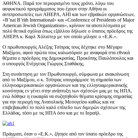
ΑΘΗΝΑ. Παρά τον περιορισμένο τους χρόνο, λόγω του
ασφυκτικού προγράμματος που έχουν στην Αθήνα οι
αντιπροσωπείες των ΑΗΕΡΑ, ΑΗΙ και των εβραϊκών οργανώσεων,
«B’nai B’rith International» και «Conference of Presidents of Major
American Jewish Organizations», κρίνουν τα αποτελέσματα με
πολύ θετικά σχόλια όπως εξάλλου δήλωσε ο ύπατος πρόεδρος της
ΑΗΕΡΑ κ. Καρλ Χόλιστερ με τον οποίο μίλησε ο «Ε.Κ.».
Ο πρωθυπουργός Αλέξης Τσίπρας τους δέχτηκε στο Μέγαρο
Μαξίμου, αφού πρώτα τους καλωσόρισε με αναφορά στα εθνικά
θέματα ο πρόεδρος της Δημοκρατίας, Προκόπης Παυλόπουλος και
ο υπουργός Ενέργειας Γιώργος Σταθάκης.
Στη συνάντηση με τον Πρωθυπουργό, σύμφωνα με ανακοίνωση
από το Μαξίμου, ο κ. Τσίπρας υπογράμμισε τη σημασία των
ελληνοαμερικανικών οργανώσεων και της ελληνοαμερικανικής
κοινότητας εν γένει στην ανάπτυξη των σχέσεών μας με τις ΗΠΑ,
ενώ δόθηκε η ευκαιρία να συζητηθούν θέματα κρίσιμης σημασίας
για την περιοχή της Ανατολικής Μεσογείου καθώς και να
επιβεβαιωθεί το πολύ καλό επίπεδο των διμερών σχέσεων της
Ελλάδας, τόσο με τις ΗΠΑ όσο και με το Ισραήλ.
Πράγματι, όταν ο «Ε.Κ.», ζήτησε από τον ύπατο πρόεδρο της