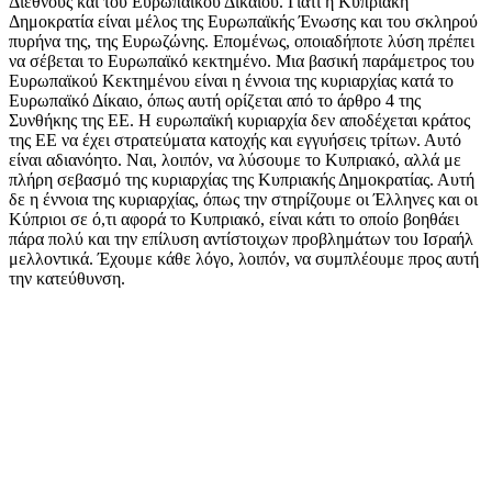
Διεθνούς και του Ευρωπαϊκού Δικαίου. Γιατί η Κυπριακή
Δημοκρατία είναι μέλος της Ευρωπαϊκής Ένωσης και του σκληρού
πυρήνα της, της Ευρωζώνης. Επομένως, οποιαδήποτε λύση πρέπει
να σέβεται το Ευρωπαϊκό κεκτημένο. Μια βασική παράμετρος του
Ευρωπαϊκού Κεκτημένου είναι η έννοια της κυριαρχίας κατά το
Ευρωπαϊκό Δίκαιο, όπως αυτή ορίζεται από το άρθρο 4 της
Συνθήκης της ΕΕ. Η ευρωπαϊκή κυριαρχία δεν αποδέχεται κράτος
της ΕΕ να έχει στρατεύματα κατοχής και εγγυήσεις τρίτων. Αυτό
είναι αδιανόητο. Ναι, λοιπόν, να λύσουμε το Κυπριακό, αλλά με
πλήρη σεβασμό της κυριαρχίας της Κυπριακής Δημοκρατίας. Αυτή
δε η έννοια της κυριαρχίας, όπως την στηρίζουμε οι Έλληνες και οι
Κύπριοι σε ό,τι αφορά το Κυπριακό, είναι κάτι το οποίο βοηθάει
πάρα πολύ και την επίλυση αντίστοιχων προβλημάτων του Ισραήλ
μελλοντικά. Έχουμε κάθε λόγο, λοιπόν, να συμπλέουμε προς αυτή
την κατεύθυνση.