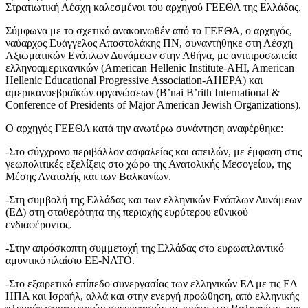
Στρατιωτική Λέσχη καλεσμένοι του αρχηγού ΓΕΕΘΑ της Ελλάδας.
Σύμφωνα με το σχετικό ανακοινωθέν από το ΓΕΕΘΑ, ο αρχηγός,
ναύαρχος Ευάγγελος Αποστολάκης ΠΝ, συναντήθηκε στη Λέσχη
Αξιωματικών Ενόπλων Δυνάμεων στην Αθήνα, με αντιπροσωπεία
ελληνοαμερικανικών (American Hellenic Institute-AHI, American
Hellenic Educational Progressive Association-AHEPA) και
αμερικανοεβραϊκών οργανώσεων (B’nai B’rith International &
Conference of Presidents of Major American Jewish Organizations).
Ο αρχηγός ΓΕΕΘΑ κατά την ανωτέρω συνάντηση αναφέρθηκε:
-Στο σύγχρονο περιβάλλον ασφαλείας και απειλών, με έμφαση στις
γεωπολιτικές εξελίξεις στο χώρο της Ανατολικής Μεσογείου, της
Μέσης Ανατολής και των Βαλκανίων.
-Στη συμβολή της Ελλάδας και των ελληνικών Ενόπλων Δυνάμεων
(ΕΔ) στη σταθερότητα της περιοχής ευρύτερου εθνικού
ενδιαφέροντος.
-Στην απρόσκοπτη συμμετοχή της Ελλάδας στο ευρωατλαντικό
αμυντικό πλαίσιο ΕΕ-ΝΑΤΟ.
-Στo εξαιρετικό επίπεδο συνεργασίας των ελληνικών ΕΔ με τις ΕΔ
ΗΠΑ και Ισραήλ, αλλά και στην ενεργή προώθηση, από ελληνικής