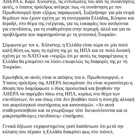
ΑΗΕΡΑ κ. Καρλ Χόλιστερ, τις εντυπώσεις του από τις συναντήσεις
αυτές, ο ύπατος πρόεδρος ανέφερε πως «η συνάντηση με τον
Πρωθυπουργό ήταν εξόχως παραγωγική. Συζητήσαμε για μία σειρά
θεμάτων που έχουν σχέση με τη συνεργασία Ελλάδας, Κύπρου και
Ισραήλ, στο θέμα της ενέργειας, για τις ευκαιρίες που ανοίγονται
για επενδύσεις, για τη σταθερότητα στην περιοχή, αλλά και για τα
προβλήματα που παρατηρούνται με τη γειτονική Τουρκία».
Σύμφωνα με τον κ. Χόλιστερ, η Ελλάδα είναι τώρα σε μία πολύ
καλή θέση ως προς τη σχέση της με τις ΗΠΑ και σε πολύ δυνατή
σχέση με το ΝΑΤΟ και «νομίζω ότι με αυτές τις παραμέτρους η
Ελλάδα θα μπορέσει να λύσει επωφελώς τις διαφορές της με τη
Τουρκία».
Ερωτηθείς αν αυτές είναι οι απόψεις του κ. Πρωθυπουργού, ο
Υπατος πρόεδρος της ΑΗΕΡΑ διευκρίνισε ότι είναι περισσότερο η
άποψη που διαμόρφωσε ο ίδιος προσωπικά και βοηθούν την
ΑΗΕΡΑ να παρέμβει πίσω στις ΗΠΑ, κυρίως στο θέμα των
επενδύσεων. Αν και όπως είπε δεν βοηθάει πολύ η συνεχής αλλαγή
του φορολογικού συστήματος και κανονισμών. «Αν αυτά
σταθεροποιηθούν και τα γνωρίζουμε τότε διευκολύνονται και οι
μακροπρόθεσμες επενδύσεις» επισήμανε.
Γενικά δήλωσε ευχαριστημένος γιατί διαπίστωσε ότι μετά την
κόλαση που πέρασε η Ελλάδα διακρίνει φως στο τούνελ.