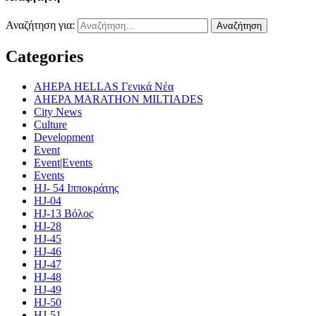
Αναζήτηση για:
Categories
AHEPA HELLAS Γενικά Νέα
AHEPA MARATHON MILTIADES
City News
Culture
Development
Event
Event|Events
Events
HJ- 54 Ιπποκράτης
HJ-04
HJ-13 Βόλος
HJ-28
HJ-45
HJ-46
HJ-47
HJ-48
HJ-49
HJ-50
HJ-51