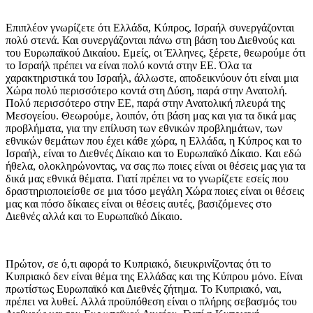
Επιπλέον γνωρίζετε ότι Ελλάδα, Κύπρος, Ισραήλ συνεργάζονται
πολύ στενά. Και συνεργάζονται πάνω στη βάση του Διεθνούς και
του Ευρωπαϊκού Δικαίου. Εμείς, οι Έλληνες, ξέρετε, θεωρούμε ότι
το Ισραήλ πρέπει να είναι πολύ κοντά στην ΕΕ. Όλα τα
χαρακτηριστικά του Ισραήλ, άλλωστε, αποδεικνύουν ότι είναι μια
Χώρα πολύ περισσότερο κοντά στη Δύση, παρά στην Ανατολή.
Πολύ περισσότερο στην ΕΕ, παρά στην Ανατολική πλευρά της
Μεσογείου. Θεωρούμε, λοιπόν, ότι βάση μας και για τα δικά μας
προβλήματα, για την επίλυση των εθνικών προβλημάτων, των
εθνικών θεμάτων που έχει κάθε χώρα, η Ελλάδα, η Κύπρος και το
Ισραήλ, είναι το Διεθνές Δίκαιο και το Ευρωπαϊκό Δίκαιο. Και εδώ
ήθελα, ολοκληρώνοντας, να σας πω ποιες είναι οι θέσεις μας για τα
δικά μας εθνικά θέματα. Γιατί πρέπει να το γνωρίζετε εσείς που
δραστηριοποιείσθε σε μια τόσο μεγάλη Χώρα ποιες είναι οι θέσεις
μας και πόσο δίκαιες είναι οι θέσεις αυτές, βασιζόμενες στο
Διεθνές αλλά και το Ευρωπαϊκό Δίκαιο.
Πρώτον, σε ό,τι αφορά το Κυπριακό, διευκρινίζοντας ότι το
Κυπριακό δεν είναι θέμα της Ελλάδας και της Κύπρου μόνο. Είναι
πρωτίστως Ευρωπαϊκό και Διεθνές ζήτημα. Το Κυπριακό, ναι,
πρέπει να λυθεί. Αλλά προϋπόθεση είναι ο πλήρης σεβασμός του