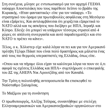
Στη συνέχεια, μίλησε με εντυπωσιασμό για τον αρχηγό ΓΕΕΘΑ
ναύαρχο Αποστολάκη που τους παρέθεσε δείπνο το βράδυ της
Κυριακής. «Ηταν φανταστικός» είπε για τον ναύαρχο. «Το
στρατηγικό του όραμα για πρωτοβουλίες ασφάλειας στη Μεσόγειο
είναι εξαίρετες. Και αντιλαμβάνεσαι ότι χειρίζεται εξαιρετικά το
ΝΑΤΟ αλλά και τις ασκήσεις που διεξάγει με ΗΠΑ, Ισραήλ και
Κύπρο. Εδειξε ότι μπορεί να υπάρχουν τέσσερις στρατοί από 4
χώρες σε απόλυτη συνεργασία και αυτό παραδειγματίζει και στο
ΝΑΤΟ τι πρέπει να κάνει».
Τέλος, ο κ. Χόλιστερ είχε καλά λόγια να πει και για τον Αμερικανό
πρέσβη Τζέφρι Πάιατ που είναι πολύ δραστήριος και μάλιστα ένας
από τους πιο θερμούς υπερασπιστές της Ελλάδας, όπως είπε.
«Οπου και να πήγαμε όλοι είχαν τα καλύτερα λόγια να πουν σε ό,τι
αφορά τις σχέσεις Ελλάδας και ΗΠΑ» συμπλήρωσε ο επικεφαλής
του ΔΣ της ΑΗΕΡΑ Νικ Αρουτζίδης από τον Καναδά.
Την Τρίτη η πολυπληθής αντιπροσωπεία θα επισκεφθεί το
Ναύσταθμο Σαλαμίνας.
Το Μαξίμου για τη συνάντηση
Ο πρωθυπουργός, Αλέξης Τσίπρας, συναντήθηκε με στελέχη
Ελληνοαμερικανικών και Αμερικανοεβραϊκών οργανώσεων στο