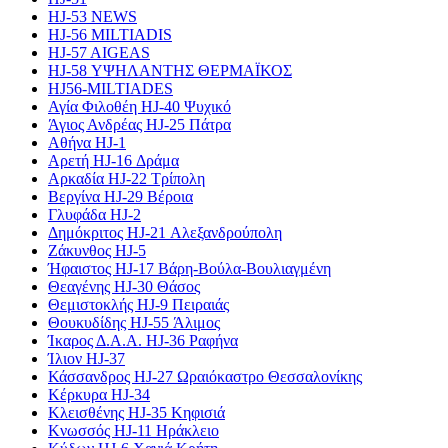
HJ-53 NEWS
HJ-56 MILTIADIS
HJ-57 AIGEAS
HJ-58 ΥΨΗΛΑΝΤΗΣ ΘΕΡΜΑΪΚΟΣ
HJ56-MILTIADES
Αγία Φιλοθέη HJ-40 Ψυχικό
Άγιος Ανδρέας HJ-25 Πάτρα
Αθήνα HJ-1
Αρετή HJ-16 Δράμα
Αρκαδία HJ-22 Τρίπολη
Βεργίνα HJ-29 Βέροια
Γλυφάδα HJ-2
Δημόκριτος HJ-21 Αλεξανδρούπολη
Ζάκυνθος HJ-5
Ήφαιστος HJ-17 Βάρη-Βούλα-Βουλιαγμένη
Θεαγένης HJ-30 Θάσος
Θεμιστοκλής HJ-9 Πειραιάς
Θουκυδίδης HJ-55 Άλιμος
Ίκαρος Δ.Α.Α. HJ-36 Ραφήνα
Ίλιον HJ-37
Κάσσανδρος HJ-27 Ωραιόκαστρο Θεσσαλονίκης
Κέρκυρα HJ-34
Κλεισθένης HJ-35 Κηφισιά
Κνωσσός HJ-11 Ηράκλειο