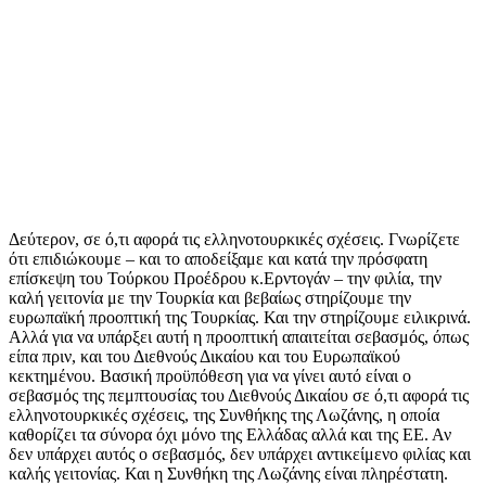
Δεύτερον, σε ό,τι αφορά τις ελληνοτουρκικές σχέσεις. Γνωρίζετε
ότι επιδιώκουμε – και το αποδείξαμε και κατά την πρόσφατη
επίσκεψη του Τούρκου Προέδρου κ.Ερντογάν – την φιλία, την
καλή γειτονία με την Τουρκία και βεβαίως στηρίζουμε την
ευρωπαϊκή προοπτική της Τουρκίας. Και την στηρίζουμε ειλικρινά.
Αλλά για να υπάρξει αυτή η προοπτική απαιτείται σεβασμός, όπως
είπα πριν, και του Διεθνούς Δικαίου και του Ευρωπαϊκού
κεκτημένου. Βασική προϋπόθεση για να γίνει αυτό είναι ο
σεβασμός της πεμπτουσίας του Διεθνούς Δικαίου σε ό,τι αφορά τις
ελληνοτουρκικές σχέσεις, της Συνθήκης της Λωζάνης, η οποία
καθορίζει τα σύνορα όχι μόνο της Ελλάδας αλλά και της ΕΕ. Αν
δεν υπάρχει αυτός ο σεβασμός, δεν υπάρχει αντικείμενο φιλίας και
καλής γειτονίας. Και η Συνθήκη της Λωζάνης είναι πληρέστατη.