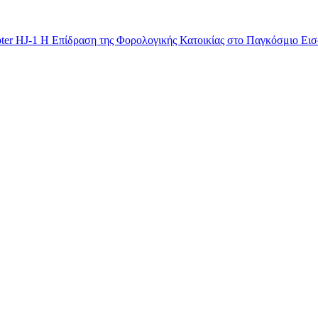
pter HJ-1
Η Επίδραση της Φορολογικής Κατοικίας στο Παγκόσμιο Ει