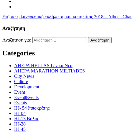
Ετήσια φιλανθρωπική εκδήλωση και κοπή πίτας 2018 – Athens Cha
Αναζήτηση
Αναζήτηση για:
Categories
AHEPA HELLAS Γενικά Νέα
AHEPA MARATHON MILTIADES
City News
Culture
Development
Event
Event|Events
Events
HJ- 54 Ιπποκράτης
HJ-04
HJ-13 Βόλος
HJ-28
HJ-45