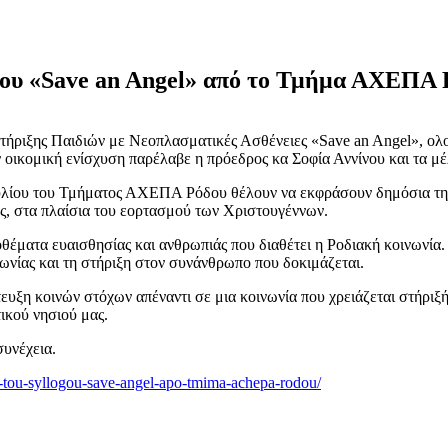
όγου «Save an Angel» από το Τμήμα ΑΧΕΠΑ
τήριξης Παιδιών με Νεοπλασματικές Ασθένειες «Save an Angel», ολο
οικομική ενίσχυση παρέλαβε η πρόεδρος κα Σοφία Αννίνου και τα μ
ουλίου του Τμήματος ΑΧΕΠΑ Ρόδου θέλουν να εκφράσουν δημόσια την
ος, στα πλαίσια του εορτασμού των Χριστουγέννων.
θέματα ευαισθησίας και ανθρωπιάς που διαθέτει η Ροδιακή κοινωνία.
ωνίας και τη στήριξη στον συνάνθρωπο που δοκιμάζεται.
ξη κοινών στόχων απέναντι σε μια κοινωνία που χρειάζεται στήριξή, 
ικού νησιού μας.
συνέχεια.
i-tou-syllogou-save-angel-apo-tmima-achepa-rodou/