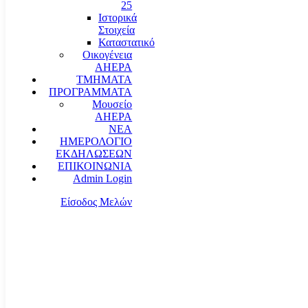
25
Ιστορικά
Στοιχεία
Καταστατικό
Οικογένεια
AHEPA
ΤΜΗΜΑΤΑ
ΠΡΟΓΡΑΜΜΑΤΑ
Μουσείο
AHEPA
ΝΕΑ
ΗΜΕΡΟΛΟΓΙΟ
ΕΚΔΗΛΩΣΕΩΝ
ΕΠΙΚΟΙΝΩΝΙΑ
Admin Login
Είσοδος Μελών
communication@ahepahellas.org
Αλεξάνδρου Σούτσου 24, Αθήνα τκ.10671