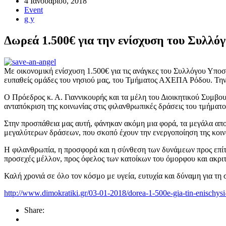
4 Ιανουαρίου, 2018
Event
g y
Δωρεά 1.500€ για την ενίσχυση του Συλλ
Με οικονομική ενίσχυση 1.500€ για τις ανάγκες του Συλλόγου Υποσ
ευπαθείς ομάδες του νησιού μας, του Τμήματος ΑΧΕΠΑ Ρόδου. Την 
Ο Πρόεδρος κ. Α. Γιαννικουρής και τα μέλη του Διοικητικού Συμβ
ανταπόκριση της κοινωνίας στις φιλανθρωπικές δράσεις του τμήματ
Στην προσπάθεια μας αυτή, φάνηκαν ακόμη μια φορά, τα μεγάλα απο
μεγαλύτερων δράσεων, που σκοπό έχουν την ενεργοποίηση της κοιν
Η φιλανθρωπία, η προσφορά και η σύνθεση των δυνάμεων προς επίτευ
προσεχές μέλλον, προς όφελος των κατοίκων του όμορφου και ακριτ
Καλή χρονιά σε όλο τον κόσμο με υγεία, ευτυχία και δύναμη για τη 
http://www.dimokratiki.gr/03-01-2018/dorea-1-500e-gia-tin-enischys
Share: