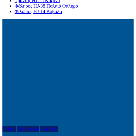
Τράντας HJ-15 Κοζάνη
Φάληρος HJ-38 Παλαιό Φάληρο
Φίλιππος HJ-14 Καβάλα
Twitter
Facebook-f
Linkedin