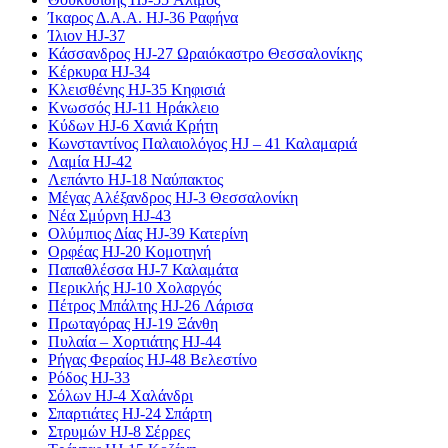
Ίκαρος Δ.Α.Α. HJ-36 Ραφήνα
Ίλιον HJ-37
Κάσσανδρος HJ-27 Ωραιόκαστρο Θεσσαλονίκης
Κέρκυρα HJ-34
Κλεισθένης HJ-35 Κηφισιά
Κνωσσός HJ-11 Ηράκλειο
Κύδων HJ-6 Χανιά Κρήτη
Κωνσταντίνος Παλαιολόγος HJ – 41 Καλαμαριά
Λαμία HJ-42
Λεπάντο HJ-18 Ναύπακτος
Μέγας Αλέξανδρος HJ-3 Θεσσαλονίκη
Νέα Σμύρνη HJ-43
Ολύμπιος Δίας HJ-39 Κατερίνη
Ορφέας HJ-20 Κομοτηνή
Παπαθλέσσα HJ-7 Καλαμάτα
Περικλής HJ-10 Χολαργός
Πέτρος Μπάλτης HJ-26 Λάρισα
Πρωταγόρας HJ-19 Ξάνθη
Πυλαία – Χορτιάτης HJ-44
Ρήγας Φεραίος HJ-48 Βελεστίνο
Ρόδος HJ-33
Σόλων HJ-4 Χαλάνδρι
Σπαρτιάτες HJ-24 Σπάρτη
Στρυμών HJ-8 Σέρρες