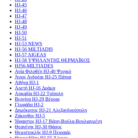
HJ-45
HJ-46
HJ-47
HJ-48
HJ-49
HJ-50
HJ-51
HJ-53 NEWS
HJ-56 MILTIADIS
HJ-57 AIGEAS
HJ-58 ΥΨΗΛΑΝΤΗΣ ΘΕΡΜΑΪΚΟΣ
HJ56-MILTIADES
Αγία Φιλοθέη HJ-40 Ψυχικό
Άγιος Ανδρέας HJ-25 Πάτρα
Αθήνα HJ-1
Αρετή HJ-16 Δράμα
Αρκαδία HJ-22 Τρίπολη
Βεργίνα HJ-29 Βέροια
Γλυφάδα HJ-2
Δημόκριτος HJ-21 Αλεξανδρούπολη
Ζάκυνθος HJ-5
Ήφαιστος HJ-17 Βάρη-Βούλα-Βουλιαγμένη
Θεαγένης HJ-30 Θάσος
Θεμιστοκλής HJ-9 Πειραιάς
Θουκυδίδης HJ-55 Άλιμος