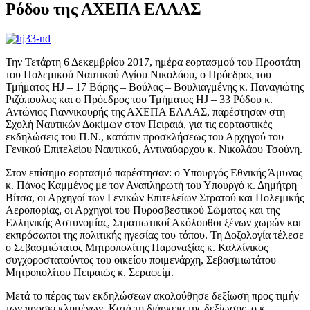
Ρόδου της ΑΧΕΠΑ ΕΛΛΑΣ
Την Τετάρτη 6 Δεκεμβρίου 2017, ημέρα εορτασμού του Προστάτη
του Πολεμικού Ναυτικού Αγίου Νικολάου, ο Πρόεδρος του
Τμήματος HJ – 17 Βάρης – Βούλας – Βουλιαγμένης κ. Παναγιώτης
Ριζόπουλος και ο Πρόεδρος του Τμήματος HJ – 33 Ρόδου κ.
Αντώνιος Γιαννικουρής της ΑΧΕΠΑ ΕΛΛΑΣ, παρέστησαν στη
Σχολή Ναυτικών Δοκίμων στον Πειραιά, για τις εορταστικές
εκδηλώσεις του Π.Ν., κατόπιν προσκλήσεως του Αρχηγού του
Γενικού Επιτελείου Ναυτικού, Αντιναύαρχου κ. Νικολάου Τσούνη.
Στον επίσημο εορτασμό παρέστησαν: o Υπουργός Εθνικής Άμυνας
κ. Πάνος Καμμένος με τον Αναπληρωτή του Υπουργό κ. Δημήτρη
Βίτσα, οι Αρχηγοί των Γενικών Επιτελείων Στρατού και Πολεμικής
Αεροπορίας, οι Αρχηγοί του Πυροσβεστικού Σώματος και της
Ελληνικής Αστυνομίας, Στρατιωτικοί Ακόλουθοι ξένων χωρών και
εκπρόσωποι της πολιτικής ηγεσίας του τόπου. Τη Δοξολογία τέλεσε
ο Σεβασμιώτατος Μητροπολίτης Παροναξίας κ. Καλλίνικος
συγχοροστατούντος του οικείου ποιμενάρχη, Σεβασμιωτάτου
Μητροπολίτου Πειραιώς κ. Σεραφείμ.
Μετά το πέρας των εκδηλώσεων ακολούθησε δεξίωση προς τιμήν
των προσκεκλημένων. Κατά τη διάρκεια της δεξίωσης, ο κ.