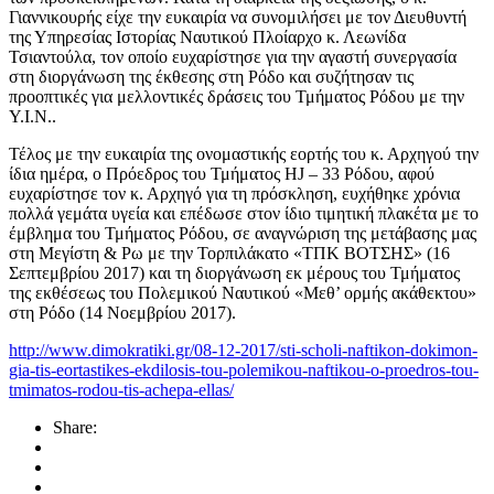
Γιαννικουρής είχε την ευκαιρία να συνομιλήσει με τον Διευθυντή
της Υπηρεσίας Ιστορίας Ναυτικού Πλοίαρχο κ. Λεωνίδα
Τσιαντούλα, τον οποίο ευχαρίστησε για την αγαστή συνεργασία
στη διοργάνωση της έκθεσης στη Ρόδο και συζήτησαν τις
προοπτικές για μελλοντικές δράσεις του Τμήματος Ρόδου με την
Υ.Ι.Ν..
Τέλος με την ευκαιρία της ονομαστικής εορτής του κ. Αρχηγού την
ίδια ημέρα, ο Πρόεδρος του Τμήματος HJ – 33 Ρόδου, αφού
ευχαρίστησε τον κ. Αρχηγό για τη πρόσκληση, ευχήθηκε χρόνια
πολλά γεμάτα υγεία και επέδωσε στον ίδιο τιμητική πλακέτα με το
έμβλημα του Τμήματος Ρόδου, σε αναγνώριση της μετάβασης μας
στη Μεγίστη & Ρω με την Τορπιλάκατο «ΤΠΚ ΒΟΤΣΗΣ» (16
Σεπτεμβρίου 2017) και τη διοργάνωση εκ μέρους του Τμήματος
της εκθέσεως του Πολεμικού Ναυτικού «Μεθ’ ορμής ακάθεκτου»
στη Ρόδο (14 Νοεμβρίου 2017).
http://www.dimokratiki.gr/08-
12-2017/sti-scholi-naftikon-
dokimon-
gia-tis-eortastikes-
ekdilosis-tou-polemikou-
naftikou-o-proedros-tou-
tmimatos-rodou-tis-achepa-
ellas/
Share: