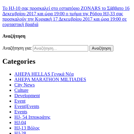
Το HJ-10 σας προσκαλεί στο εστιατόριο ZONARS το Σάββατο 16
Δεκεμβρίου 2017 και ώρα 19:00
ο τμήμα της Ρόδου HJ-33 σας
προσκαλούν την Κυριακή 17 Δεκεμβρίου 2017 και ώρα 19:00 σε
εορταστική βραδιά
Αναζήτηση
Αναζήτηση για:
Categories
AHEPA HELLAS Γενικά Νέα
AHEPA MARATHON MILTIADES
City News
Culture
Development
Event
Event|Events
Events
HJ- 54 Ιπποκράτης
HJ-04
HJ-13 Βόλος
HJ-28