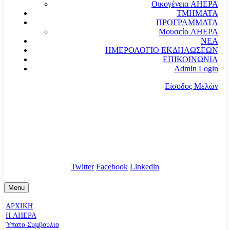
Οικογένεια AHEPA
ΤΜΗΜΑΤΑ
ΠΡΟΓΡΑΜΜΑΤΑ
Μουσείο AHEPA
ΝΕΑ
ΗΜΕΡΟΛΟΓΙΟ ΕΚΔΗΛΩΣΕΩΝ
ΕΠΙΚΟΙΝΩΝΙΑ
Admin Login
Είσοδος Μελών
communication@ahepahellas.org
Αλεξάνδρου Σούτσου 24, Αθήνα τκ.10671
Twitter
Facebook
Linkedin
Menu
ΑΡΧΙΚΗ
Η AHEPA
Ύπατο Συµβούλιο