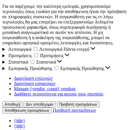
Για να παρέχουμε την καλύτερη εμπειρία, χρησιμοποιούμε
τεχνολογίες όπως cookies για την αποθήκευση ή/και την πρόσβαση
σε πληροφορίες συσκευών. Η συγκατάθεση για τις εν λόγω
τεχνολογίες θα μας επιτρέψει να επεξεργαστούμε δεδομένα
προσωπικού χαρακτήρα, όπως συμπεριφορά περιήγησης ή
μοναδικά αναγνωριστικά σε αυτόν τον ιστότοπο. Η μη
συγκατάθεση ή η ανάκληση της συγκατάθεσης, μπορεί να
επηρεάσει αρνητικά ορισμένες λειτουργίες και δυνατότητες.
Λειτουργικά
Λειτουργικά
Πάντα ενεργό
Προτιμήσεις
Προτιμήσεις
Στατιστικά
Στατιστικά
Εμπορικής Προώθησης
Εμπορικής Προώθησης
Διαχείριση επιλογών
Διαχείριση υπηρεσιών
Manage {vendor_count} vendors
Διαβάστε περισσότερα για αυτούς τους σκοπούς
Αποδοχή
Δεν αποδέχομαι
Προβολή προτιμήσεων
Προβολή προτιμήσεων
Αποθήκευση προτιμήσεων
{title}
{title}