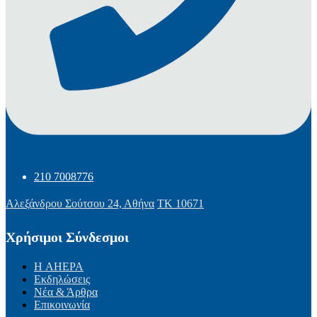
210 7008776
Αλεξάνδρου Σούτσου 24, Αθήνα
ΤΚ 10671
Χρήσιμοι Σύνδεσμοι
Η AHEPA
Εκδηλώσεις
Νέα & Άρθρα
Επικοινωνία