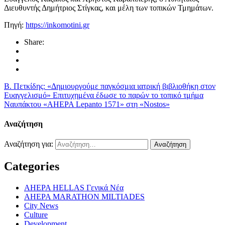
Διευθυντής Δημήτριος Στίγκας, και μέλη των τοπικών Τμημάτων.
Πηγή:
https://inkomotini.gr
Share:
Β. Πετκίδης: «Δημιουργούμε παγκόσμια ιατρική βιβλιοθήκη στον
Ευαγγελισμό»
Επιτυχημένα έδωσε το παρών το τοπικό τμήμα
Ναυπάκτου «AHEPA Lepanto 1571» στη «Nostos»
Αναζήτηση
Αναζήτηση για:
Categories
AHEPA HELLAS Γενικά Νέα
AHEPA MARATHON MILTIADES
City News
Culture
Development