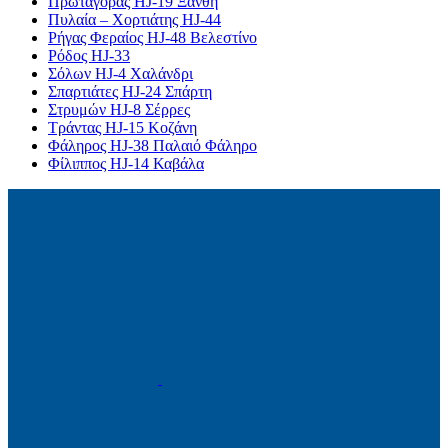
Πρωταγόρας HJ-19 Ξάνθη
Πυλαία – Χορτιάτης HJ-44
Ρήγας Φεραίος HJ-48 Βελεστίνο
Ρόδος HJ-33
Σόλων HJ-4 Χαλάνδρι
Σπαρτιάτες HJ-24 Σπάρτη
Στρυμών HJ-8 Σέρρες
Τράντας HJ-15 Κοζάνη
Φάληρος HJ-38 Παλαιό Φάληρο
Φίλιππος HJ-14 Καβάλα