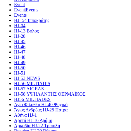
Event
Event|Events
Events
HJ- 54 Ιπποκράτης
HJ-04
HJ-13 Βόλος
HJ-28
HJ-45
HJ-46
HJ-47
HJ-48
HJ-49
HJ-50
HJ-51
HJ-53 NEWS
HJ-56 MILTIADIS
HJ-57 AIGEAS
HJ-58 ΥΨΗΛΑΝΤΗΣ ΘΕΡΜΑΪΚΟΣ
HJ56-MILTIADES
Αγία Φιλοθέη HJ-40 Ψυχικό
Άγιος Ανδρέας HJ-25 Πάτρα
Αθήνα HJ-1
Αρετή HJ-16 Δράμα
Αρκαδία HJ-22 Τρίπολη
Βεργίνα HJ-29 Βέροια