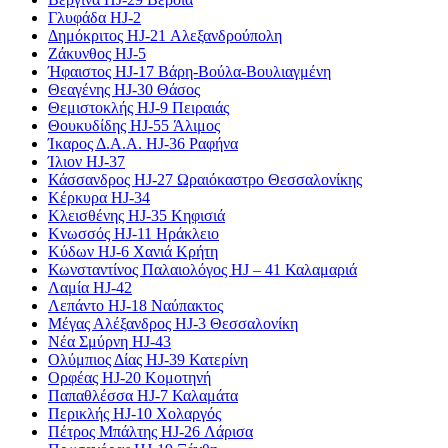
Γλυφάδα HJ-2
Δημόκριτος HJ-21 Αλεξανδρούπολη
Ζάκυνθος HJ-5
Ήφαιστος HJ-17 Βάρη-Βούλα-Βουλιαγμένη
Θεαγένης HJ-30 Θάσος
Θεμιστοκλής HJ-9 Πειραιάς
Θουκυδίδης HJ-55 Άλιμος
Ίκαρος Δ.Α.Α. HJ-36 Ραφήνα
Ίλιον HJ-37
Κάσσανδρος HJ-27 Ωραιόκαστρο Θεσσαλονίκης
Κέρκυρα HJ-34
Κλεισθένης HJ-35 Κηφισιά
Κνωσσός HJ-11 Ηράκλειο
Κύδων HJ-6 Χανιά Κρήτη
Κωνσταντίνος Παλαιολόγος HJ – 41 Καλαμαριά
Λαμία HJ-42
Λεπάντο HJ-18 Ναύπακτος
Μέγας Αλέξανδρος HJ-3 Θεσσαλονίκη
Νέα Σμύρνη HJ-43
Ολύμπιος Δίας HJ-39 Κατερίνη
Ορφέας HJ-20 Κομοτηνή
Παπαθλέσσα HJ-7 Καλαμάτα
Περικλής HJ-10 Χολαργός
Πέτρος Μπάλτης HJ-26 Λάρισα