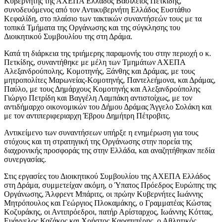
Κυβερνήτης της ΑΧΕΠΑ Ελλάδος Βασίλειος Πετκίδης,
συνοδευόμενος από τον Αντικυβερνήτη Ελλάδος Ευστάθιο
Κεφαλίδη, στο πλαίσιο των τακτικών συναντήσεών τους με τα
τοπικά Τμήματα της Οργάνωσης και της σύγκλησης του
Διοικητικού Συμβουλίου της στη Δράμα.
Κατά τη διάρκεια της τριήμερης παραμονής του στην περιοχή ο κ.
Πετκίδης, συναντήθηκε με μέλη των Τμημάτων ΑΧΕΠΑ
Αλεξανδρούπολης, Κομοτηνής, Ξάνθης και Δράμας, με τους
μητροπολίτες Μαρωνείας-Κομοτηνής, Παντελεήμονα, και Δράμας,
Παύλο, με τους Δημάρχους Κομοτηνής και Αλεξανδρούπολης
Γιώργο Πετρίδη και Βαγγέλη Λαμπάκη αντιστοίχως, με τον
αντιδήμαρχο οικονομικών του Δήμου Δράμας Άγγελο Σολάκη και
με τον αντιπεριφεριαρχη Έβρου Δημήτρη Πέτροβιτς.
Αντικείμενο των συναντήσεων υπήρξε η ενημέρωση για τους
στόχους και τη στρατηγική της Οργάνωσης στην πορεία της
διαχρονικής προσφοράς της στην Ελλάδα, και αναζητήθηκαν πεδία
συνεργασίας.
Στις εργασίες του Διοικητικού Συμβουλίου της ΑΧΕΠΑ Ελλάδος
στη Δράμα, συμμετείχαν ακόμη, ο Ύπατος Πρόεδρος Ευρώπης της
Οργάνωσης, Άλφρεντ Μπάριτς, οι πρώην Κυβερνήτες Ιωάννης
Μητρόπουλος και Γεώργιος Πλοκαμάκης, ο Γραμματέας Κώστας
Κοζυράκης, οι Αντιπρόεδροι, πατήρ Αρίσταρχος, Ιωάννης Κόττας,
Ευάγγελος Καζάκος και Χρήστος Καραπιπέρης, ο Αθλητικός