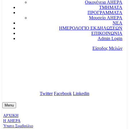
Οικογένεια AHEPA
ΤΜΗΜΑΤΑ
ΠΡΟΓΡΑΜΜΑΤΑ
Μουσείο AHEPA
ΝΕΑ
ΗΜΕΡΟΛΟΓΙΟ ΕΚΔΗΛΩΣΕΩΝ
ΕΠΙΚΟΙΝΩΝΙΑ
Admin Login
Είσοδος Μελών
communication@ahepahellas.org
Αλεξάνδρου Σούτσου 24, Αθήνα τκ.10671
Twitter
Facebook
Linkedin
Menu
ΑΡΧΙΚΗ
Η AHEPA
Ύπατο Συµβούλιο