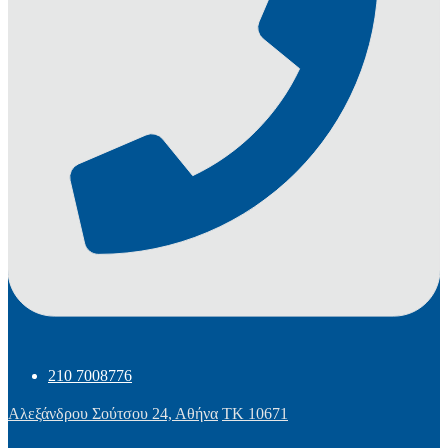
210 7008776
Αλεξάνδρου Σούτσου 24, Αθήνα
ΤΚ 10671