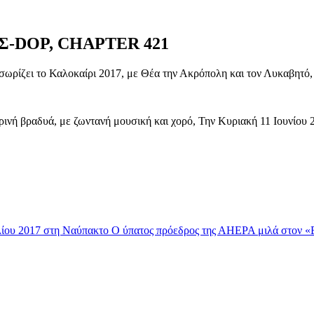
ΙΣ-DOP, CHAPTER 421
ι το Καλοκαίρι 2017, με Θέα την Ακρόπολη και τον Λυκαβητό, σ
ρινή βραδυά, με ζωντανή μουσική και χορό, Την Κυριακή 11 Ιουνίου 
υλίου 2017 στη Ναύπακτο
Ο ύπατος πρόεδρος της ΑΗΕΡΑ μιλά στον «Ε.