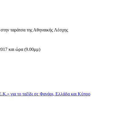
την ταράτσα της Αθηναικής Λέσχης
2017 και ώρα (9.00μμ)
Κ.» για το ταξίδι σε Φανάρι, Ελλάδα και Κύπρο