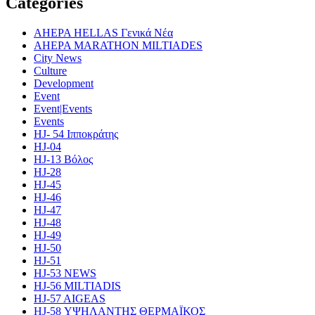
Categories
AHEPA HELLAS Γενικά Νέα
AHEPA MARATHON MILTIADES
City News
Culture
Development
Event
Event|Events
Events
HJ- 54 Ιπποκράτης
HJ-04
HJ-13 Βόλος
HJ-28
HJ-45
HJ-46
HJ-47
HJ-48
HJ-49
HJ-50
HJ-51
HJ-53 NEWS
HJ-56 MILTIADIS
HJ-57 AIGEAS
HJ-58 ΥΨΗΛΑΝΤΗΣ ΘΕΡΜΑΪΚΟΣ