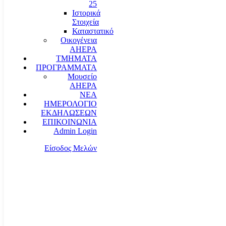
25
Ιστορικά
Στοιχεία
Καταστατικό
Οικογένεια
AHEPA
ΤΜΗΜΑΤΑ
ΠΡΟΓΡΑΜΜΑΤΑ
Μουσείο
AHEPA
ΝΕΑ
ΗΜΕΡΟΛΟΓΙΟ
ΕΚΔΗΛΩΣΕΩΝ
ΕΠΙΚΟΙΝΩΝΙΑ
Admin Login
Είσοδος Μελών
communication@ahepahellas.org
Αλεξάνδρου Σούτσου 24, Αθήνα τκ.10671