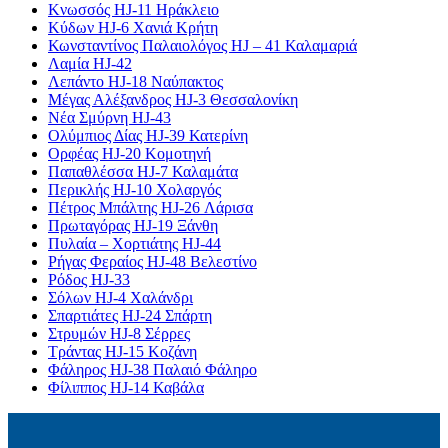
Κνωσσός HJ-11 Ηράκλειο
Κύδων HJ-6 Χανιά Κρήτη
Κωνσταντίνος Παλαιολόγος HJ – 41 Καλαμαριά
Λαμία HJ-42
Λεπάντο HJ-18 Ναύπακτος
Μέγας Αλέξανδρος HJ-3 Θεσσαλονίκη
Νέα Σμύρνη HJ-43
Ολύμπιος Δίας HJ-39 Κατερίνη
Ορφέας HJ-20 Κομοτηνή
Παπαθλέσσα HJ-7 Καλαμάτα
Περικλής HJ-10 Χολαργός
Πέτρος Μπάλτης HJ-26 Λάρισα
Πρωταγόρας HJ-19 Ξάνθη
Πυλαία – Χορτιάτης HJ-44
Ρήγας Φεραίος HJ-48 Βελεστίνο
Ρόδος HJ-33
Σόλων HJ-4 Χαλάνδρι
Σπαρτιάτες HJ-24 Σπάρτη
Στρυμών HJ-8 Σέρρες
Τράντας HJ-15 Κοζάνη
Φάληρος HJ-38 Παλαιό Φάληρο
Φίλιππος HJ-14 Καβάλα