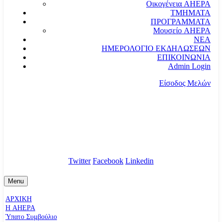
Οικογένεια AHEPA
ΤΜΗΜΑΤΑ
ΠΡΟΓΡΑΜΜΑΤΑ
Μουσείο AHEPA
ΝΕΑ
ΗΜΕΡΟΛΟΓΙΟ ΕΚΔΗΛΩΣΕΩΝ
ΕΠΙΚΟΙΝΩΝΙΑ
Admin Login
Είσοδος Μελών
communication@ahepahellas.org
Αλεξάνδρου Σούτσου 24, Αθήνα τκ.10671
Twitter
Facebook
Linkedin
Menu
ΑΡΧΙΚΗ
Η AHEPA
Ύπατο Συµβούλιο