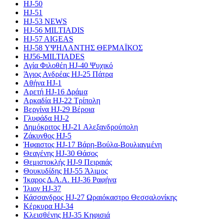
HJ-50
HJ-51
HJ-53 NEWS
HJ-56 MILTIADIS
HJ-57 AIGEAS
HJ-58 ΥΨΗΛΑΝΤΗΣ ΘΕΡΜΑΪΚΟΣ
HJ56-MILTIADES
Αγία Φιλοθέη HJ-40 Ψυχικό
Άγιος Ανδρέας HJ-25 Πάτρα
Αθήνα HJ-1
Αρετή HJ-16 Δράμα
Αρκαδία HJ-22 Τρίπολη
Βεργίνα HJ-29 Βέροια
Γλυφάδα HJ-2
Δημόκριτος HJ-21 Αλεξανδρούπολη
Ζάκυνθος HJ-5
Ήφαιστος HJ-17 Βάρη-Βούλα-Βουλιαγμένη
Θεαγένης HJ-30 Θάσος
Θεμιστοκλής HJ-9 Πειραιάς
Θουκυδίδης HJ-55 Άλιμος
Ίκαρος Δ.Α.Α. HJ-36 Ραφήνα
Ίλιον HJ-37
Κάσσανδρος HJ-27 Ωραιόκαστρο Θεσσαλονίκης
Κέρκυρα HJ-34
Κλεισθένης HJ-35 Κηφισιά