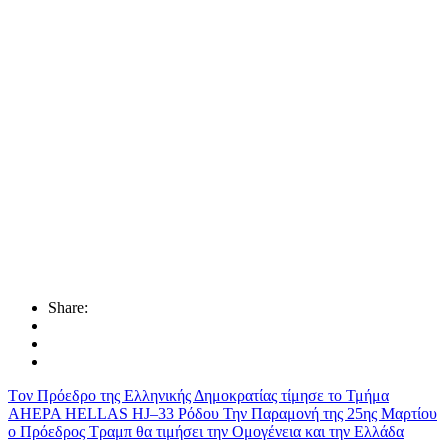
Share:
Tον Πρόεδρο της Ελληνικής Δημοκρατίας τίμησε το Τμήμα
AHEPA HELLAS HJ–33 Ρόδου
Την Παραμονή της 25ης Μαρτίου
ο Πρόεδρος Τραμπ θα τιμήσει την Ομογένεια και την Ελλάδα