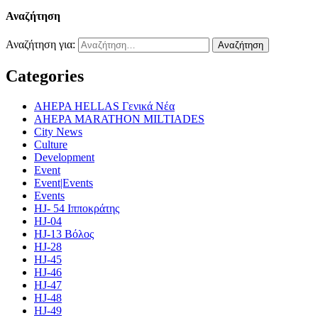
Αναζήτηση
Αναζήτηση για:
Categories
AHEPA HELLAS Γενικά Νέα
AHEPA MARATHON MILTIADES
City News
Culture
Development
Event
Event|Events
Events
HJ- 54 Ιπποκράτης
HJ-04
HJ-13 Βόλος
HJ-28
HJ-45
HJ-46
HJ-47
HJ-48
HJ-49