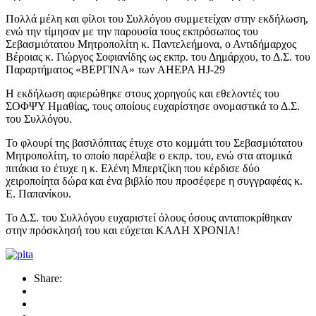
Πολλά μέλη και φίλοι του Συλλόγου συμμετείχαν στην εκδήλωση,
ενώ την τίμησαν με την παρουσία τους εκπρόσωπος του
Σεβασμιότατου Μητροπολίτη κ. Παντελεήμονα, ο Αντιδήμαρχος
Βέροιας κ. Γιώργος Σοφιανίδης ως εκπρ. του Δημάρχου, το Δ.Σ. του
Παραρτήματος «ΒΕΡΓΙΝΑ» των AHEPA HJ-29
Η εκδήλωση αφιερώθηκε στους χορηγούς και εθελοντές του
ΣΟΦΨΥ Ημαθίας, τους οποίους ευχαρίστησε ονομαστικά το Δ.Σ.
του Συλλόγου.
Το φλουρί της βασιλόπιτας έτυχε στο κομμάτι του Σεβασμιότατου
Μητροπολίτη, το οποίο παρέλαβε ο εκπρ. του, ενώ στα ατομικά
πιτάκια το έτυχε η κ. Ελένη Μπερτζίκη που κέρδισε δύο
χειροποίητα δώρα και ένα βιβλίο που προσέφερε η συγγραφέας κ.
Ε. Παπανίκου.
Το Δ.Σ. του Συλλόγου ευχαριστεί όλους όσους ανταποκρίθηκαν
στην πρόσκλησή του και εύχεται ΚΑΛΗ ΧΡΟΝΙΑ!
Share: