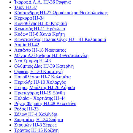
Ίκαρος Δ.Α.Α. HJ-36 Ραφήνα
Ίλιον HJ-37
Κάσσανδρος HJ-27 Ωραιόκαστρο Θεσσαλονίκης
Κέρκυρα HJ-34
Κλεισθένης HJ-35 Κηφισιά
Κνωσσός HJ-11 Ηράκλειο
Κύδων HJ-6 Χανιά Κρήτη
Κωνσταντίνος Παλαιολόγος HJ – 41 Καλαμαριά
Λαμία HJ-42
Λεπάντο HJ-18 Ναύπακτος
Μέγας Αλέξανδρος HJ-3 Θεσσαλονίκη
Νέα Σμύρνη HJ-43
Ολύμπιος Δίας HJ-39 Κατερίνη
Ορφέας HJ-20 Κομοτηνή
Παπαθλέσσα HJ-7 Καλαμάτα
Περικλής HJ-10 Χολαργός
Πέτρος Μπάλτης HJ-26 Λάρισα
Πρωταγόρας HJ-19 Ξάνθη
Πυλαία – Χορτιάτης HJ-44
Ρήγας Φεραίος HJ-48 Βελεστίνο
Ρόδος HJ-33
Σόλων HJ-4 Χαλάνδρι
Σπαρτιάτες HJ-24 Σπάρτη
Στρυμών HJ-8 Σέρρες
Τράντας HJ-15 Κοζάνη