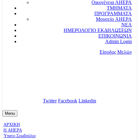
Οικογένεια AHEPA
ΤΜΗΜΑΤΑ
ΠΡΟΓΡΑΜΜΑΤΑ
Μουσείο AHEPA
ΝΕΑ
ΗΜΕΡΟΛΟΓΙΟ ΕΚΔΗΛΩΣΕΩΝ
ΕΠΙΚΟΙΝΩΝΙΑ
Admin Login
Είσοδος Μελών
communication@ahepahellas.org
Αλεξάνδρου Σούτσου 24, Αθήνα τκ.10671
Twitter
Facebook
Linkedin
Menu
ΑΡΧΙΚΗ
Η AHEPA
Ύπατο Συµβούλιο