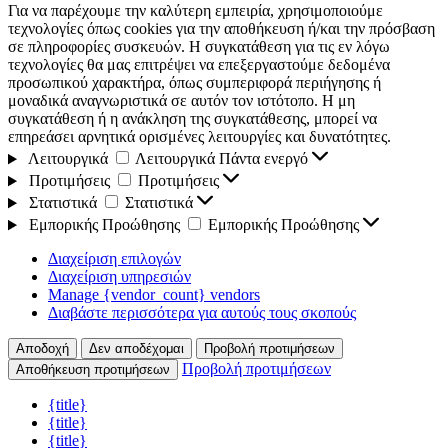
Για να παρέχουμε την καλύτερη εμπειρία, χρησιμοποιούμε
τεχνολογίες όπως cookies για την αποθήκευση ή/και την πρόσβαση
σε πληροφορίες συσκευών. Η συγκατάθεση για τις εν λόγω
τεχνολογίες θα μας επιτρέψει να επεξεργαστούμε δεδομένα
προσωπικού χαρακτήρα, όπως συμπεριφορά περιήγησης ή
μοναδικά αναγνωριστικά σε αυτόν τον ιστότοπο. Η μη
συγκατάθεση ή η ανάκληση της συγκατάθεσης, μπορεί να
επηρεάσει αρνητικά ορισμένες λειτουργίες και δυνατότητες.
Λειτουργικά
Λειτουργικά
Πάντα ενεργό
Προτιμήσεις
Προτιμήσεις
Στατιστικά
Στατιστικά
Εμπορικής Προώθησης
Εμπορικής Προώθησης
Διαχείριση επιλογών
Διαχείριση υπηρεσιών
Manage {vendor_count} vendors
Διαβάστε περισσότερα για αυτούς τους σκοπούς
Αποδοχή
Δεν αποδέχομαι
Προβολή προτιμήσεων
Προβολή προτιμήσεων
Αποθήκευση προτιμήσεων
{title}
{title}
{title}