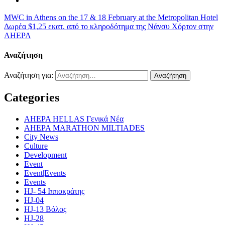
MWC in Athens on the 17 & 18 February at the Metropolitan Hotel
Δωρέα $1,25 εκατ. από το κληροδότημα της Νάνσυ Χόρτον στην
AHEPA
Αναζήτηση
Αναζήτηση για:
Categories
AHEPA HELLAS Γενικά Νέα
AHEPA MARATHON MILTIADES
City News
Culture
Development
Event
Event|Events
Events
HJ- 54 Ιπποκράτης
HJ-04
HJ-13 Βόλος
HJ-28