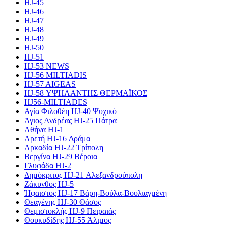
HJ-45
HJ-46
HJ-47
HJ-48
HJ-49
HJ-50
HJ-51
HJ-53 NEWS
HJ-56 MILTIADIS
HJ-57 AIGEAS
HJ-58 ΥΨΗΛΑΝΤΗΣ ΘΕΡΜΑΪΚΟΣ
HJ56-MILTIADES
Αγία Φιλοθέη HJ-40 Ψυχικό
Άγιος Ανδρέας HJ-25 Πάτρα
Αθήνα HJ-1
Αρετή HJ-16 Δράμα
Αρκαδία HJ-22 Τρίπολη
Βεργίνα HJ-29 Βέροια
Γλυφάδα HJ-2
Δημόκριτος HJ-21 Αλεξανδρούπολη
Ζάκυνθος HJ-5
Ήφαιστος HJ-17 Βάρη-Βούλα-Βουλιαγμένη
Θεαγένης HJ-30 Θάσος
Θεμιστοκλής HJ-9 Πειραιάς
Θουκυδίδης HJ-55 Άλιμος