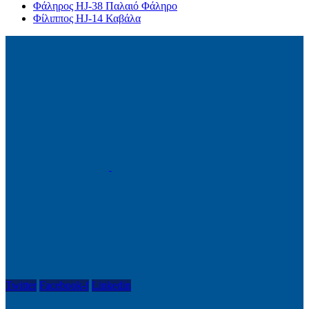
Φάληρος HJ-38 Παλαιό Φάληρο
Φίλιππος HJ-14 Καβάλα
Twitter
Facebook-f
Linkedin