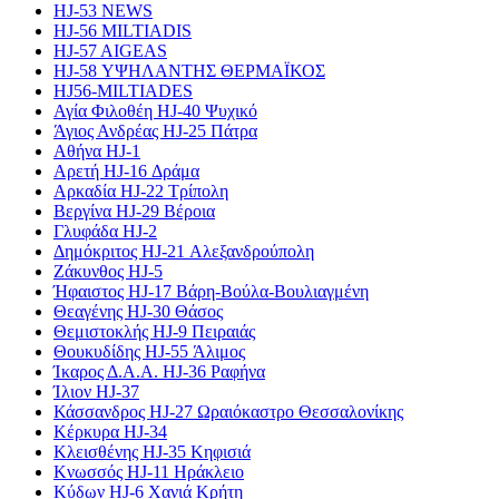
HJ-53 NEWS
HJ-56 MILTIADIS
HJ-57 AIGEAS
HJ-58 ΥΨΗΛΑΝΤΗΣ ΘΕΡΜΑΪΚΟΣ
HJ56-MILTIADES
Αγία Φιλοθέη HJ-40 Ψυχικό
Άγιος Ανδρέας HJ-25 Πάτρα
Αθήνα HJ-1
Αρετή HJ-16 Δράμα
Αρκαδία HJ-22 Τρίπολη
Βεργίνα HJ-29 Βέροια
Γλυφάδα HJ-2
Δημόκριτος HJ-21 Αλεξανδρούπολη
Ζάκυνθος HJ-5
Ήφαιστος HJ-17 Βάρη-Βούλα-Βουλιαγμένη
Θεαγένης HJ-30 Θάσος
Θεμιστοκλής HJ-9 Πειραιάς
Θουκυδίδης HJ-55 Άλιμος
Ίκαρος Δ.Α.Α. HJ-36 Ραφήνα
Ίλιον HJ-37
Κάσσανδρος HJ-27 Ωραιόκαστρο Θεσσαλονίκης
Κέρκυρα HJ-34
Κλεισθένης HJ-35 Κηφισιά
Κνωσσός HJ-11 Ηράκλειο
Κύδων HJ-6 Χανιά Κρήτη