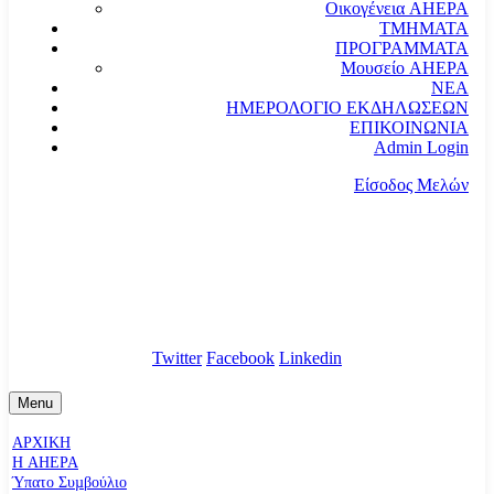
Οικογένεια AHEPA
ΤΜΗΜΑΤΑ
ΠΡΟΓΡΑΜΜΑΤΑ
Μουσείο AHEPA
ΝΕΑ
ΗΜΕΡΟΛΟΓΙΟ ΕΚΔΗΛΩΣΕΩΝ
ΕΠΙΚΟΙΝΩΝΙΑ
Admin Login
Είσοδος Μελών
communication@ahepahellas.org
Αλεξάνδρου Σούτσου 24, Αθήνα τκ.10671
Twitter
Facebook
Linkedin
Menu
ΑΡΧΙΚΗ
Η AHEPA
Ύπατο Συµβούλιο