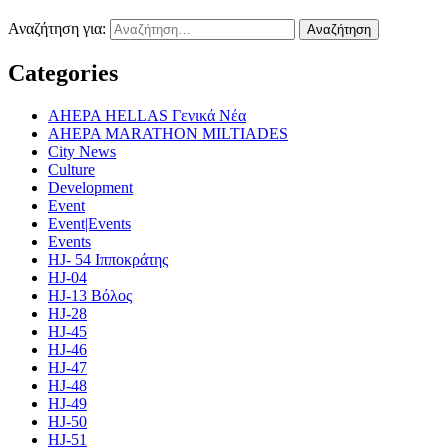
Αναζήτηση για:
Categories
AHEPA HELLAS Γενικά Νέα
AHEPA MARATHON MILTIADES
City News
Culture
Development
Event
Event|Events
Events
HJ- 54 Ιπποκράτης
HJ-04
HJ-13 Βόλος
HJ-28
HJ-45
HJ-46
HJ-47
HJ-48
HJ-49
HJ-50
HJ-51