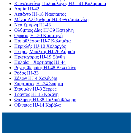
Κωνσταντίνος Παλαιολόγος HJ – 41 Καλαμαριά
Λαμία HJ-42
Λεπάντο HJ-18 Ναύπακτος
Μέγας Αλέξανδρος HJ-3 Θεσσαλονίκη
Νέα Σμύρνη HJ-43
Ολύμπιος Δίας HJ-39 Κατερίνη
Ορφέας HJ-20 Κομοτηνή
Παπαθλέσσα HJ-7 Καλαμάτα
Περικλής HJ-10 Χολαργός
Πέτρος Μπάλτης HJ-26 Λάρισα
Πρωταγόρας HJ-19 Ξάνθη
Πυλαία – Χορτιάτης HJ-44
Ρήγας Φεραίος HJ-48 Βελεστίνο
Ρόδος HJ-33
Σόλων HJ-4 Χαλάνδρι
Σπαρτιάτες HJ-24 Σπάρτη
Στρυμών HJ-8 Σέρρες
Τράντας HJ-15 Κοζάνη
Φάληρος HJ-38 Παλαιό Φάληρο
Φίλιππος HJ-14 Καβάλα