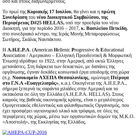
όσο και στους διαγωνιζόμενους.
Το πρωί της
Κυριακής 17 Ιουλίου
, θα γίνει και η
πρώτη
Συνεδρίαση
του
νέου Διοικητικού Συμβολίσου, της
Περιφέρειας
D
#25 HELLAS
,
υπό την προεδρία του νέου
Διοικητή, για την περίοδο 2016 – 2017,
κ. Βασιλείου Πετκίδη
,
στο συνεδριακό κέντρο, της Ιεράς Μονής Μεταμορφώσεως
Σωτήρος, Σκάλας Ναυπάκτου.
Η
A.H.E.P.A
. (
A
merican
H
ellenic
P
rogressive &
E
ducational
A
ssociation / Αμερικανο – Ελληνική Προοδευτική & Μορφωτική
Ένωση) ιδρύθηκε το 1922, στην Αμερική, από οκτώ Έλληνες
μετανάστες. Στη διάρκεια των δεκαετιών, με δαπάνες της
οργάνωσης, έγιναν δεκάδες κοινωνικά έργα υποδομής στη χώρα
(π.χ.
Νοσοκομείο ΑΧΕΠΑ Θεσσαλονίκης
, ομώνυμη
Πτέρυγα
στο Γ.Ν.Α «Ευαγγελισμός»
, κ.α.). Οικογένεια της A.H.E.P.A.,
σήμερα ξεπερνά τις σαράντα χιλιάδες στην Αμερική και τα
οκτακόσια σε όλη την Ελλάδα (A.H.E.P.A. HELLAS). Στους
καιρούς της βαθειάς οικονομικής κρίσης, είναι ο μεγαλύτερος
Ομογενειακός εθελοντικός και φιλανθρωπικός Οργανισμός, που
έχει προσφέρει υγειονομικό υλικό και τρόφιμα, σε όλες τις
περιφέρειες της χώρας, μέσω των οργανωτικών δομών της Μ.Κ.Ο.
«Αποστολή», της Εκκλησίας της Ελλάδος.