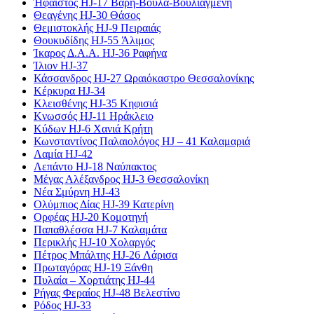
Ήφαιστος HJ-17 Βάρη-Βούλα-Βουλιαγμένη
Θεαγένης HJ-30 Θάσος
Θεμιστοκλής HJ-9 Πειραιάς
Θουκυδίδης HJ-55 Άλιμος
Ίκαρος Δ.Α.Α. HJ-36 Ραφήνα
Ίλιον HJ-37
Κάσσανδρος HJ-27 Ωραιόκαστρο Θεσσαλονίκης
Κέρκυρα HJ-34
Κλεισθένης HJ-35 Κηφισιά
Κνωσσός HJ-11 Ηράκλειο
Κύδων HJ-6 Χανιά Κρήτη
Κωνσταντίνος Παλαιολόγος HJ – 41 Καλαμαριά
Λαμία HJ-42
Λεπάντο HJ-18 Ναύπακτος
Μέγας Αλέξανδρος HJ-3 Θεσσαλονίκη
Νέα Σμύρνη HJ-43
Ολύμπιος Δίας HJ-39 Κατερίνη
Ορφέας HJ-20 Κομοτηνή
Παπαθλέσσα HJ-7 Καλαμάτα
Περικλής HJ-10 Χολαργός
Πέτρος Μπάλτης HJ-26 Λάρισα
Πρωταγόρας HJ-19 Ξάνθη
Πυλαία – Χορτιάτης HJ-44
Ρήγας Φεραίος HJ-48 Βελεστίνο
Ρόδος HJ-33