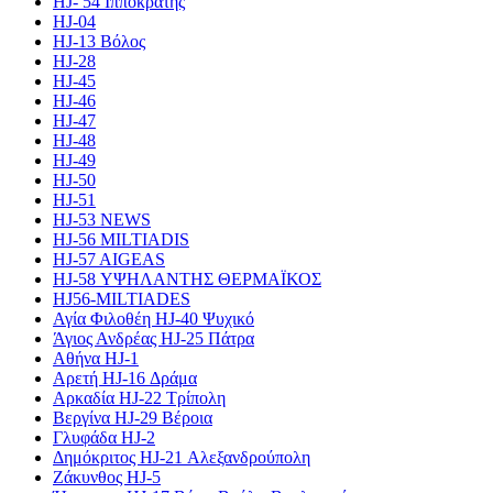
HJ- 54 Ιπποκράτης
HJ-04
HJ-13 Βόλος
HJ-28
HJ-45
HJ-46
HJ-47
HJ-48
HJ-49
HJ-50
HJ-51
HJ-53 NEWS
HJ-56 MILTIADIS
HJ-57 AIGEAS
HJ-58 ΥΨΗΛΑΝΤΗΣ ΘΕΡΜΑΪΚΟΣ
HJ56-MILTIADES
Αγία Φιλοθέη HJ-40 Ψυχικό
Άγιος Ανδρέας HJ-25 Πάτρα
Αθήνα HJ-1
Αρετή HJ-16 Δράμα
Αρκαδία HJ-22 Τρίπολη
Βεργίνα HJ-29 Βέροια
Γλυφάδα HJ-2
Δημόκριτος HJ-21 Αλεξανδρούπολη
Ζάκυνθος HJ-5