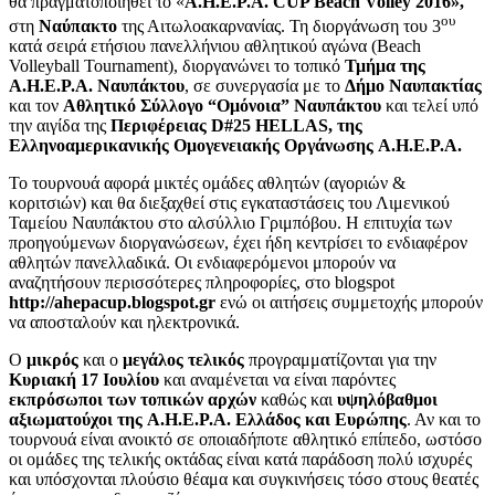
θα πραγματοποιηθεί το «
Α.
H
.E
.P
.A
. CUP
Beach
Volley
2016»,
ου
στη
Ναύπακτο
της Αιτωλοακαρνανίας. Τη διοργάνωση του 3
κατά σειρά ετήσιου πανελλήνιου αθλητικού αγώνα (Beach
Volleyball Tournament), διοργανώνει το τοπικό
Τμήμα της
A
.H
.E
.P
.A
. Ναυπάκτου
, σε συνεργασία με το
Δήμο Ναυπακτίας
και τον
Αθλητικό Σύλλογο “Ομόνοια” Ναυπάκτου
και τελεί υπό
την αιγίδα της
Περιφέρειας
D
#25 HELLAS
, της
Ελληνοαμερικανικής Ομογενειακής Οργάνωσης A
.H
.E
.P
.A
.
Το τουρνουά αφορά μικτές ομάδες αθλητών (αγοριών &
κοριτσιών) και θα διεξαχθεί στις εγκαταστάσεις του Λιμενικού
Ταμείου Ναυπάκτου στο αλσύλλιο Γριμπόβου. Η επιτυχία των
προηγούμενων διοργανώσεων, έχει ήδη κεντρίσει το ενδιαφέρον
αθλητών πανελλαδικά. Οι ενδιαφερόμενοι μπορούν να
αναζητήσουν περισσότερες πληροφορίες, στο blogspot
http://ahepacup.blogspot.gr
ενώ οι αιτήσεις συμμετοχής μπορούν
να αποσταλούν και ηλεκτρονικά.
Ο
μικρός
και ο
μεγάλος τελικός
προγραμματίζονται για την
Κυριακή 17 Ιουλίου
και αναμένεται να είναι παρόντες
εκπρόσωποι των τοπικών αρχών
καθώς και
υψηλόβαθμοι
αξιωματούχοι της A.H.E.P.A. Ελλάδος και Ευρώπης
. Αν και το
τουρνουά είναι ανοικτό σε οποιαδήποτε αθλητικό επίπεδο, ωστόσο
οι ομάδες της τελικής οκτάδας είναι κατά παράδοση πολύ ισχυρές
και υπόσχονται πλούσιο θέαμα και συγκινήσεις τόσο στους θεατές