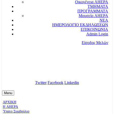
Οικογένεια AHEPA
ΤΜΗΜΑΤΑ
ΠΡΟΓΡΑΜΜΑΤΑ
Μουσείο AHEPA
ΝΕΑ
ΗΜΕΡΟΛΟΓΙΟ ΕΚΔΗΛΩΣΕΩΝ
ΕΠΙΚΟΙΝΩΝΙΑ
Admin Login
Είσοδος Μελών
communication@ahepahellas.org
Αλεξάνδρου Σούτσου 24, Αθήνα τκ.10671
Twitter
Facebook
Linkedin
Menu
ΑΡΧΙΚΗ
Η AHEPA
Ύπατο Συµβούλιο