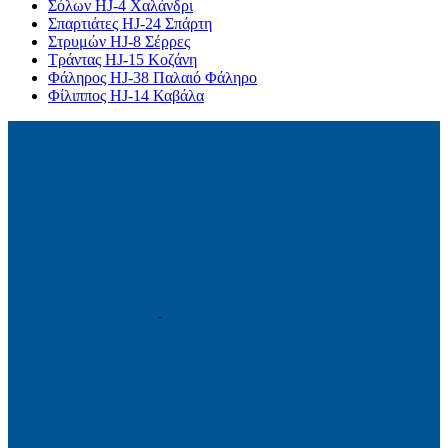
Σόλων HJ-4 Χαλάνδρι
Σπαρτιάτες HJ-24 Σπάρτη
Στρυμών HJ-8 Σέρρες
Τράντας HJ-15 Κοζάνη
Φάληρος HJ-38 Παλαιό Φάληρο
Φίλιππος HJ-14 Καβάλα