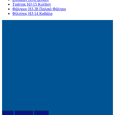
Τράντας HJ-15 Κοζάνη
Φάληρος HJ-38 Παλαιό Φάληρο
Φίλιππος HJ-14 Καβάλα
Twitter
Facebook-f
Linkedin