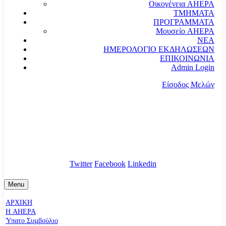
Οικογένεια AHEPA
ΤΜΗΜΑΤΑ
ΠΡΟΓΡΑΜΜΑΤΑ
Μουσείο AHEPA
ΝΕΑ
ΗΜΕΡΟΛΟΓΙΟ ΕΚΔΗΛΩΣΕΩΝ
ΕΠΙΚΟΙΝΩΝΙΑ
Admin Login
Είσοδος Μελών
communication@ahepahellas.org
Αλεξάνδρου Σούτσου 24, Αθήνα τκ.10671
Twitter
Facebook
Linkedin
Menu
ΑΡΧΙΚΗ
Η AHEPA
Ύπατο Συµβούλιο