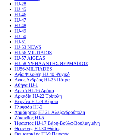
HJ-28
HJ-45
HJ-46
HJ-47
HJ-48
HJ-49
HJ-50
HJ-51
HJ-53 NEWS
HJ-56 MILTIADIS
HJ-57 AIGEAS
HJ-58 ΥΨΗΛΑΝΤΗΣ ΘΕΡΜΑΪΚΟΣ
HJ56-MILTIADES
Αγία Φιλοθέη HJ-40 Ψυχικό
Άγιος Ανδρέας HJ-25 Πάτρα
Αθήνα HJ-1
Αρετή HJ-16 Δράμα
Αρκαδία HJ-22 Τρίπολη
Βεργίνα HJ-29 Βέροια
Γλυφάδα HJ-2
Δημόκριτος HJ-21 Αλεξανδρούπολη
Ζάκυνθος HJ-5
Ήφαιστος HJ-17 Βάρη-Βούλα-Βουλιαγμένη
Θεαγένης HJ-30 Θάσος
Θεμιστοκλής HJ-9 Πειραιάς