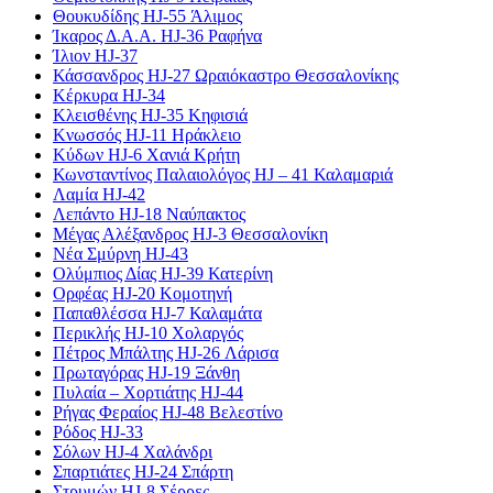
Θουκυδίδης HJ-55 Άλιμος
Ίκαρος Δ.Α.Α. HJ-36 Ραφήνα
Ίλιον HJ-37
Κάσσανδρος HJ-27 Ωραιόκαστρο Θεσσαλονίκης
Κέρκυρα HJ-34
Κλεισθένης HJ-35 Κηφισιά
Κνωσσός HJ-11 Ηράκλειο
Κύδων HJ-6 Χανιά Κρήτη
Κωνσταντίνος Παλαιολόγος HJ – 41 Καλαμαριά
Λαμία HJ-42
Λεπάντο HJ-18 Ναύπακτος
Μέγας Αλέξανδρος HJ-3 Θεσσαλονίκη
Νέα Σμύρνη HJ-43
Ολύμπιος Δίας HJ-39 Κατερίνη
Ορφέας HJ-20 Κομοτηνή
Παπαθλέσσα HJ-7 Καλαμάτα
Περικλής HJ-10 Χολαργός
Πέτρος Μπάλτης HJ-26 Λάρισα
Πρωταγόρας HJ-19 Ξάνθη
Πυλαία – Χορτιάτης HJ-44
Ρήγας Φεραίος HJ-48 Βελεστίνο
Ρόδος HJ-33
Σόλων HJ-4 Χαλάνδρι
Σπαρτιάτες HJ-24 Σπάρτη
Στρυμών HJ-8 Σέρρες