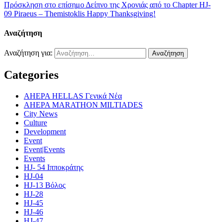
Πρόσκληση στο επίσημο Δείπνο της Χρονιάς από το Chapter HJ-
09 Piraeus – Themistoklis
Happy Thanksgiving!
Αναζήτηση
Αναζήτηση για:
Categories
AHEPA HELLAS Γενικά Νέα
AHEPA MARATHON MILTIADES
City News
Culture
Development
Event
Event|Events
Events
HJ- 54 Ιπποκράτης
HJ-04
HJ-13 Βόλος
HJ-28
HJ-45
HJ-46
HJ-47