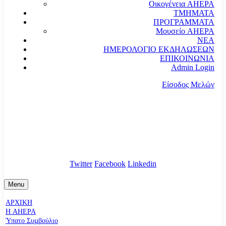
Οικογένεια AHEPA
ΤΜΗΜΑΤΑ
ΠΡΟΓΡΑΜΜΑΤΑ
Μουσείο AHEPA
ΝΕΑ
ΗΜΕΡΟΛΟΓΙΟ ΕΚΔΗΛΩΣΕΩΝ
ΕΠΙΚΟΙΝΩΝΙΑ
Admin Login
Είσοδος Μελών
communication@ahepahellas.org
Αλεξάνδρου Σούτσου 24, Αθήνα τκ.10671
Twitter
Facebook
Linkedin
Menu
ΑΡΧΙΚΗ
Η AHEPA
Ύπατο Συµβούλιο