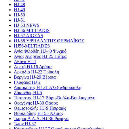
HJ-48
HJ-49
HJ-50
HJ-51
HJ-53 NEWS
HJ-56 MILTIADIS
HJ-57 AIGEAS
HJ-58 ΥΨΗΛΑΝΤΗΣ ΘΕΡΜΑΪΚΟΣ
HJ56-MILTIADES
Αγία Φιλοθέη HJ-40 Ψυχικό
Άγιος Ανδρέας HJ-25 Πάτρα
Αθήνα HJ-1
Αρετή HJ-16 Δράμα
Αρκαδία HJ-22 Τρίπολη
Βεργίνα HJ-29 Βέροια
Γλυφάδα HJ-2
Δημόκριτος HJ-21 Αλεξανδρούπολη
Ζάκυνθος HJ-5
Ήφαιστος HJ-17 Βάρη-Βούλα-Βουλιαγμένη
Θεαγένης HJ-30 Θάσος
Θεμιστοκλής HJ-9 Πειραιάς
Θουκυδίδης HJ-55 Άλιμος
Ίκαρος Δ.Α.Α. HJ-36 Ραφήνα
Ίλιον HJ-37
Κάσσανδρος HJ-27 Ωραιόκαστρο Θεσσαλονίκης