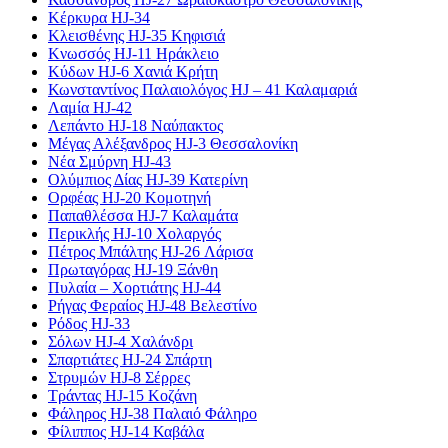
Κέρκυρα HJ-34
Κλεισθένης HJ-35 Κηφισιά
Κνωσσός HJ-11 Ηράκλειο
Κύδων HJ-6 Χανιά Κρήτη
Κωνσταντίνος Παλαιολόγος HJ – 41 Καλαμαριά
Λαμία HJ-42
Λεπάντο HJ-18 Ναύπακτος
Μέγας Αλέξανδρος HJ-3 Θεσσαλονίκη
Νέα Σμύρνη HJ-43
Ολύμπιος Δίας HJ-39 Κατερίνη
Ορφέας HJ-20 Κομοτηνή
Παπαθλέσσα HJ-7 Καλαμάτα
Περικλής HJ-10 Χολαργός
Πέτρος Μπάλτης HJ-26 Λάρισα
Πρωταγόρας HJ-19 Ξάνθη
Πυλαία – Χορτιάτης HJ-44
Ρήγας Φεραίος HJ-48 Βελεστίνο
Ρόδος HJ-33
Σόλων HJ-4 Χαλάνδρι
Σπαρτιάτες HJ-24 Σπάρτη
Στρυμών HJ-8 Σέρρες
Τράντας HJ-15 Κοζάνη
Φάληρος HJ-38 Παλαιό Φάληρο
Φίλιππος HJ-14 Καβάλα