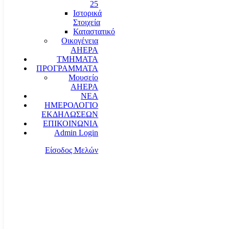
25
Ιστορικά
Στοιχεία
Καταστατικό
Οικογένεια
AHEPA
ΤΜΗΜΑΤΑ
ΠΡΟΓΡΑΜΜΑΤΑ
Μουσείο
AHEPA
ΝΕΑ
ΗΜΕΡΟΛΟΓΙΟ
ΕΚΔΗΛΩΣΕΩΝ
ΕΠΙΚΟΙΝΩΝΙΑ
Admin Login
Είσοδος Μελών
communication@ahepahellas.org
Αλεξάνδρου Σούτσου 24, Αθήνα τκ.10671