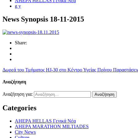
AHEPA HELLAS Γενικά Νέα
g y
News Synopsis 18-11-2015
Share:
Δωρεά του Τμήματος HJ-30 στο Κέντρο Υγείας Πρίνου
Παραστάσεις
Αναζήτηση
Αναζήτηση για:
Categories
AHEPA HELLAS Γενικά Νέα
AHEPA MARATHON MILTIADES
City News
Culture