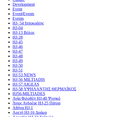
Development
Event
Event|Events
Events
HJ- 54 Ιπποκράτης
HJ-04
HJ-13 Βόλος
HJ-28
HJ-45
HJ-46
HJ-47
HJ-48
HJ-49
HJ-50
HJ-51
HJ-53 NEWS
HJ-56 MILTIADIS
HJ-57 AIGEAS
HJ-58 ΥΨΗΛΑΝΤΗΣ ΘΕΡΜΑΪΚΟΣ
HJ56-MILTIADES
Αγία Φιλοθέη HJ-40 Ψυχικό
Άγιος Ανδρέας HJ-25 Πάτρα
Αθήνα HJ-1
Αρετή HJ-16 Δράμα