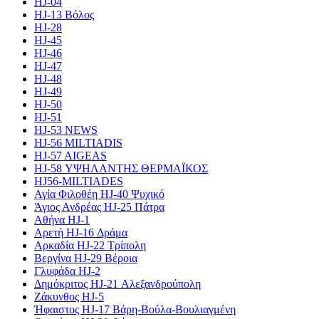
HJ-04
HJ-13 Βόλος
HJ-28
HJ-45
HJ-46
HJ-47
HJ-48
HJ-49
HJ-50
HJ-51
HJ-53 NEWS
HJ-56 MILTIADIS
HJ-57 AIGEAS
HJ-58 ΥΨΗΛΑΝΤΗΣ ΘΕΡΜΑΪΚΟΣ
HJ56-MILTIADES
Αγία Φιλοθέη HJ-40 Ψυχικό
Άγιος Ανδρέας HJ-25 Πάτρα
Αθήνα HJ-1
Αρετή HJ-16 Δράμα
Αρκαδία HJ-22 Τρίπολη
Βεργίνα HJ-29 Βέροια
Γλυφάδα HJ-2
Δημόκριτος HJ-21 Αλεξανδρούπολη
Ζάκυνθος HJ-5
Ήφαιστος HJ-17 Βάρη-Βούλα-Βουλιαγμένη