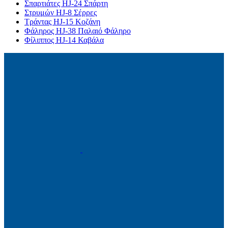
Σπαρτιάτες HJ-24 Σπάρτη
Στρυμών HJ-8 Σέρρες
Τράντας HJ-15 Κοζάνη
Φάληρος HJ-38 Παλαιό Φάληρο
Φίλιππος HJ-14 Καβάλα