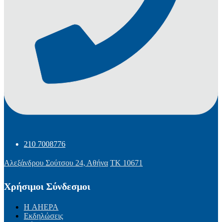
210 7008776
Αλεξάνδρου Σούτσου 24, Αθήνα
ΤΚ 10671
Χρήσιμοι Σύνδεσμοι
Η AHEPA
Εκδηλώσεις