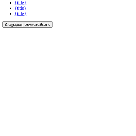
{title}
{title}
{title}
Διαχείριση συγκατάθεσης