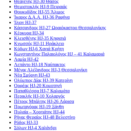
Θεαγένης HJ-30 Θάσος
Θεμιστοκλής HJ-9 Πειραιάς
Θουκυδίδης HJ-55 Άλιμος
Ίκαρος Δ.Α.Α. HJ-36 Ραφήνα
Ίλιον HJ-37
Κάσσανδρος HJ-27 Ωραιόκαστρο Θεσσαλονίκης
Κέρκυρα HJ-34
Κλεισθένης HJ-35 Κηφισιά
Κνωσσός HJ-11 Ηράκλειο
Κύδων HJ-6 Χανιά Κρήτη
Κωνσταντίνος Παλαιολόγος HJ – 41 Καλαμαριά
Λαμία HJ-42
Λεπάντο HJ-18 Ναύπακτος
Μέγας Αλέξανδρος HJ-3 Θεσσαλονίκη
Νέα Σμύρνη HJ-43
Ολύμπιος Δίας HJ-39 Κατερίνη
Ορφέας HJ-20 Κομοτηνή
Παπαθλέσσα HJ-7 Καλαμάτα
Περικλής HJ-10 Χολαργός
Πέτρος Μπάλτης HJ-26 Λάρισα
Πρωταγόρας HJ-19 Ξάνθη
Πυλαία – Χορτιάτης HJ-44
Ρήγας Φεραίος HJ-48 Βελεστίνο
Ρόδος HJ-33
Σόλων HJ-4 Χαλάνδρι