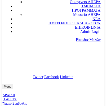
Οικογένεια AHEPA
ΤΜΗΜΑΤΑ
ΠΡΟΓΡΑΜΜΑΤΑ
Μουσείο AHEPA
ΝΕΑ
ΗΜΕΡΟΛΟΓΙΟ ΕΚΔΗΛΩΣΕΩΝ
ΕΠΙΚΟΙΝΩΝΙΑ
Admin Login
Είσοδος Μελών
communication@ahepahellas.org
Αλεξάνδρου Σούτσου 24, Αθήνα τκ.10671
Twitter
Facebook
Linkedin
Menu
ΑΡΧΙΚΗ
Η AHEPA
Ύπατο Συµβούλιο