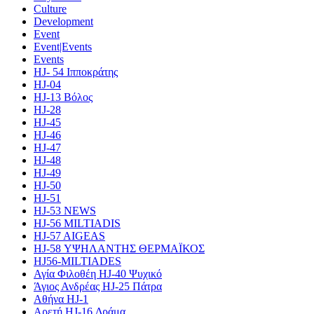
Culture
Development
Event
Event|Events
Events
HJ- 54 Ιπποκράτης
HJ-04
HJ-13 Βόλος
HJ-28
HJ-45
HJ-46
HJ-47
HJ-48
HJ-49
HJ-50
HJ-51
HJ-53 NEWS
HJ-56 MILTIADIS
HJ-57 AIGEAS
HJ-58 ΥΨΗΛΑΝΤΗΣ ΘΕΡΜΑΪΚΟΣ
HJ56-MILTIADES
Αγία Φιλοθέη HJ-40 Ψυχικό
Άγιος Ανδρέας HJ-25 Πάτρα
Αθήνα HJ-1
Αρετή HJ-16 Δράμα