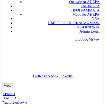
Οικογένεια AHEPA
ΤΜΗΜΑΤΑ
ΠΡΟΓΡΑΜΜΑΤΑ
Μουσείο AHEPA
ΝΕΑ
ΗΜΕΡΟΛΟΓΙΟ ΕΚΔΗΛΩΣΕΩΝ
ΕΠΙΚΟΙΝΩΝΙΑ
Admin Login
Είσοδος Μελών
communication@ahepahellas.org
Αλεξάνδρου Σούτσου 24, Αθήνα τκ.10671
Twitter
Facebook
Linkedin
Menu
ΑΡΧΙΚΗ
Η AHEPA
Ύπατο Συµβούλιο