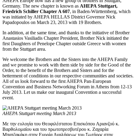
AHEPA Europe now has a new group of brothers in Stuttgart,
Germany. The new chapter is known as
AHEPA Stuttgart,
Friedrich Schiller Chapter A 607
, in Baden-Württemberg, which
was initiated by AHEPA HELLAS District Governor Nick
Papadopoulos on March 23, 2013 with 19 Brothers.
In addition, at the same time, and thanks to the initiative of Brother
Anastasios Vasiliadis Chapter President, Brother Nick initiated the
first Daughters of Penelope Chapter outside Greece with women
from the Stuttgart area.
We welcome the Brothers and the Sisters into the AHEPA Family
and we promise to work with them side by side for the Good of the
Order, to the benefit of the Brothers and Sisters and for the
betterment of conditions in our respective communities and societies.
All of us look forward to the first AHEPA Pan-European
Convention and Business Networking Forum in Athens from 12-13
July 2013. Let us make our inaugural Convention a successful
event.
AHEPA Stuttgart meeting March 2013
Με την ευλογία του Θεοφιλέστατου Επισκόπου Αριανζού κ.
Βαρθολομαίου και του πρωτοπρεσβυτέρου κ. Ζαχαρία
Μπατζακάκη στην Ενορία Αναλήψεως του Σωτήρος στην