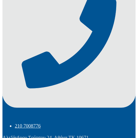
210 7008776
Αλεξάνδρου Σούτσου 24, Αθήνα
ΤΚ 10671