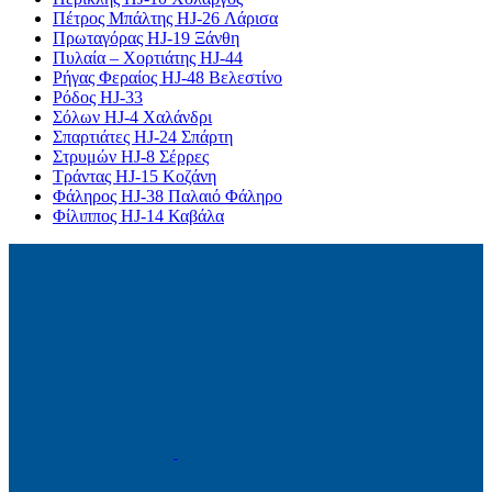
Πέτρος Μπάλτης HJ-26 Λάρισα
Πρωταγόρας HJ-19 Ξάνθη
Πυλαία – Χορτιάτης HJ-44
Ρήγας Φεραίος HJ-48 Βελεστίνο
Ρόδος HJ-33
Σόλων HJ-4 Χαλάνδρι
Σπαρτιάτες HJ-24 Σπάρτη
Στρυμών HJ-8 Σέρρες
Τράντας HJ-15 Κοζάνη
Φάληρος HJ-38 Παλαιό Φάληρο
Φίλιππος HJ-14 Καβάλα