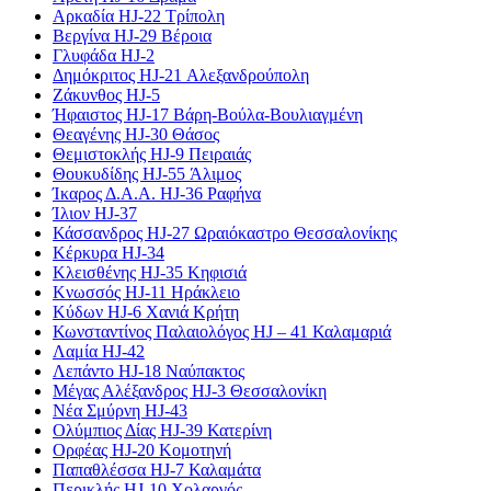
Αρκαδία HJ-22 Τρίπολη
Βεργίνα HJ-29 Βέροια
Γλυφάδα HJ-2
Δημόκριτος HJ-21 Αλεξανδρούπολη
Ζάκυνθος HJ-5
Ήφαιστος HJ-17 Βάρη-Βούλα-Βουλιαγμένη
Θεαγένης HJ-30 Θάσος
Θεμιστοκλής HJ-9 Πειραιάς
Θουκυδίδης HJ-55 Άλιμος
Ίκαρος Δ.Α.Α. HJ-36 Ραφήνα
Ίλιον HJ-37
Κάσσανδρος HJ-27 Ωραιόκαστρο Θεσσαλονίκης
Κέρκυρα HJ-34
Κλεισθένης HJ-35 Κηφισιά
Κνωσσός HJ-11 Ηράκλειο
Κύδων HJ-6 Χανιά Κρήτη
Κωνσταντίνος Παλαιολόγος HJ – 41 Καλαμαριά
Λαμία HJ-42
Λεπάντο HJ-18 Ναύπακτος
Μέγας Αλέξανδρος HJ-3 Θεσσαλονίκη
Νέα Σμύρνη HJ-43
Ολύμπιος Δίας HJ-39 Κατερίνη
Ορφέας HJ-20 Κομοτηνή
Παπαθλέσσα HJ-7 Καλαμάτα
Περικλής HJ-10 Χολαργός