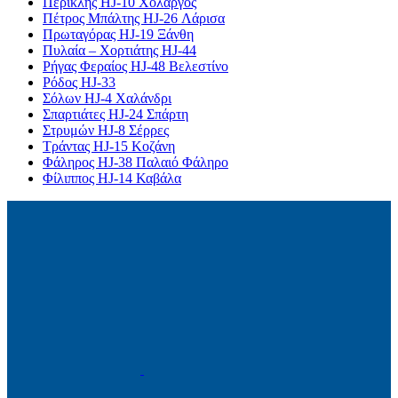
Περικλής HJ-10 Χολαργός
Πέτρος Μπάλτης HJ-26 Λάρισα
Πρωταγόρας HJ-19 Ξάνθη
Πυλαία – Χορτιάτης HJ-44
Ρήγας Φεραίος HJ-48 Βελεστίνο
Ρόδος HJ-33
Σόλων HJ-4 Χαλάνδρι
Σπαρτιάτες HJ-24 Σπάρτη
Στρυμών HJ-8 Σέρρες
Τράντας HJ-15 Κοζάνη
Φάληρος HJ-38 Παλαιό Φάληρο
Φίλιππος HJ-14 Καβάλα