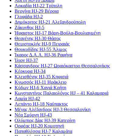
Αρετή HJ-16 Δράμα
Αρκαδία HJ-22 Τρίπολη
Βεργίνα HJ-29 Βέροια
Γλυφάδα HJ-2
Δημόκριτος HJ-21 Αλεξανδρούπολη
Ζάκυνθος HJ-5
Ήφαιστος HJ-17 Βάρη-Βούλα-Βουλιαγμένη
Θεαγένης HJ-30 Θάσος
Θεμιστοκλής HJ-9 Πειραιάς
Θουκυδίδης HJ-55 Άλιμος
Ίκαρος Δ.Α.Α. HJ-36 Ραφήνα
Ίλιον HJ-37
Κάσσανδρος HJ-27 Ωραιόκαστρο Θεσσαλονίκης
Κέρκυρα HJ-34
Κλεισθένης HJ-35 Κηφισιά
Κνωσσός HJ-11 Ηράκλειο
Κύδων HJ-6 Χανιά Κρήτη
Κωνσταντίνος Παλαιολόγος HJ – 41 Καλαμαριά
Λαμία HJ-42
Λεπάντο HJ-18 Ναύπακτος
Μέγας Αλέξανδρος HJ-3 Θεσσαλονίκη
Νέα Σμύρνη HJ-43
Ολύμπιος Δίας HJ-39 Κατερίνη
Ορφέας HJ-20 Κομοτηνή
Παπαθλέσσα HJ-7 Καλαμάτα