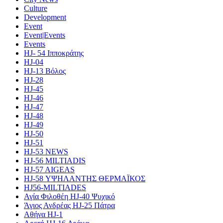
Culture
Development
Event
Event|Events
Events
HJ- 54 Ιπποκράτης
HJ-04
HJ-13 Βόλος
HJ-28
HJ-45
HJ-46
HJ-47
HJ-48
HJ-49
HJ-50
HJ-51
HJ-53 NEWS
HJ-56 MILTIADIS
HJ-57 AIGEAS
HJ-58 ΥΨΗΛΑΝΤΗΣ ΘΕΡΜΑΪΚΟΣ
HJ56-MILTIADES
Αγία Φιλοθέη HJ-40 Ψυχικό
Άγιος Ανδρέας HJ-25 Πάτρα
Αθήνα HJ-1