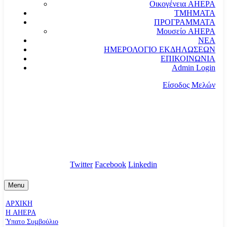
Οικογένεια AHEPA
ΤΜΗΜΑΤΑ
ΠΡΟΓΡΑΜΜΑΤΑ
Μουσείο AHEPA
ΝΕΑ
ΗΜΕΡΟΛΟΓΙΟ ΕΚΔΗΛΩΣΕΩΝ
ΕΠΙΚΟΙΝΩΝΙΑ
Admin Login
Είσοδος Μελών
communication@ahepahellas.org
Αλεξάνδρου Σούτσου 24, Αθήνα τκ.10671
Twitter
Facebook
Linkedin
Menu
ΑΡΧΙΚΗ
Η AHEPA
Ύπατο Συµβούλιο