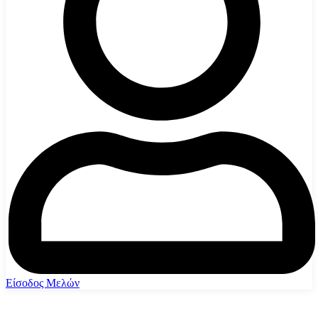
Είσοδος Μελών