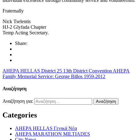
individual excellence through community service and volunteerism.
Fraternally
Nick Tselentis
HJ-2 Glyfada Chapter
Temp Acting Secretary.
Share:
AHEPA HELLAS District 25 13th District Convention
AHEPA
Family Memorial Service: George Billos 1959-2012
Αναζήτηση
Αναζήτηση για:
Categories
AHEPA HELLAS Γενικά Νέα
AHEPA MARATHON MILTIADES
City News