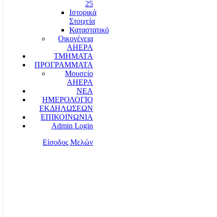
25
Ιστορικά
Στοιχεία
Καταστατικό
Οικογένεια
AHEPA
ΤΜΗΜΑΤΑ
ΠΡΟΓΡΑΜΜΑΤΑ
Μουσείο
AHEPA
ΝΕΑ
ΗΜΕΡΟΛΟΓΙΟ
ΕΚΔΗΛΩΣΕΩΝ
ΕΠΙΚΟΙΝΩΝΙΑ
Admin Login
Είσοδος Μελών
communication@ahepahellas.org
Αλεξάνδρου Σούτσου 24, Αθήνα τκ.10671