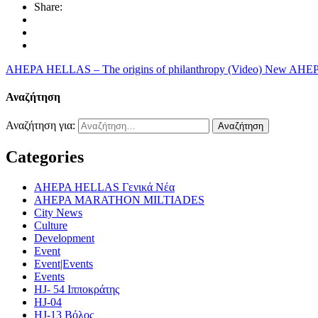
Share:
AHEPA HELLAS – The origins of philanthropy (Video)
New AHEPA 
Αναζήτηση
Αναζήτηση για:
Categories
AHEPA HELLAS Γενικά Νέα
AHEPA MARATHON MILTIADES
City News
Culture
Development
Event
Event|Events
Events
HJ- 54 Ιπποκράτης
HJ-04
HJ-13 Βόλος